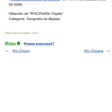
09-2008.
Obtenido de "R%C3%ADo Chjalta"
Categoría:
Geografía de Abjasia
Wikimedia foundation
.
2010
.
Игры ⚽
Нужна курсовая?
Río Chixoy
Río Choapa