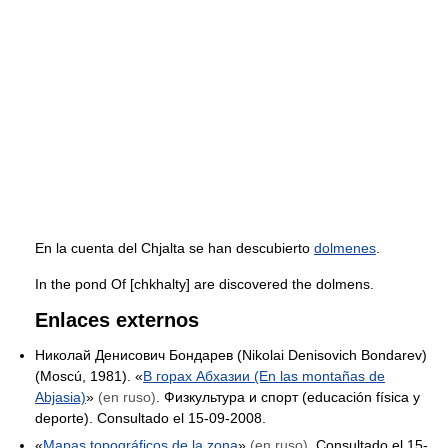
En la cuenta del Chjalta se han descubierto
dolmenes
.
In the pond Of [chkhalty] are discovered the dolmens.
Enlaces externos
Николай Денисович Бондарев (Nikolai Denisovich Bondarev)
(Moscú, 1981). «
В горах Абхазии (En las montañas de
Abjasia)
»
(en ruso)
. Физкультура и спорт (educación física y
deporte). Consultado el 15-09-2008.
«
Mapas topográficos de la zona
»
(en ruso)
. Consultado el 15-