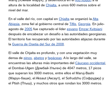
Maruj (Южный Марух), y desemboca en el
Río Kodori
a la
altura de la localidad de
Chjalta
, a unos 600 metros sobre el
nivel del mar.
En el valle del río, con capital en
Chjalta
se organizó la
Alta
Abjasia
, zona fiel al gobierno central de
Tiflis
,
Georgia
. En julio-
agosto de
2005
fue capturado el líder
esvano
Emzar Kvitsiani
después de encabezar un desafío a las autoridades georgianas.
El territorio fue recuperado por las autoridades abjazas durante
la
Guerra de Osetia del Sur de 2008
.
El valle de Chjalta es profundo, y con una vegetación muy
densa de
pinos
,
abetos
y
fagáceas
. A lo largo del valle, se
encuentras las alturas más importantes del
Cáucaso occidental
,
el Dombai-Ulgen (Домбай-Ульген) de 4047 metros, 17 picos
que superan los 3000 metros, entre ellos el Maruj-Bashi
(Марух-баши), el Aksaut (Аксаут), el Sofrudzhu (Софруджу) y
el Ptish (Птыш), y muchos otros que rondan los 3000 metros.