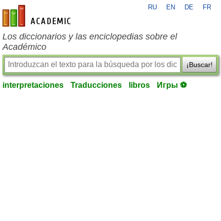
RU
EN
DE
FR
es-academic.com
Los diccionarios y las enciclopedias sobre el
Académico
¡Buscar!
interpretaciones
Traducciones
libros
Игры ⚽