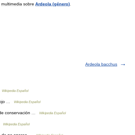
multimedia
sobre
Ardeola
(
género
)
.
Ardeola bacchus
…
Wikipedia Español
 rojo …
Wikipedia Español
 de conservación …
Wikipedia Español
 …
Wikipedia Español
je de no apareo …