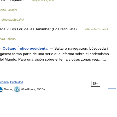
Wikipedia Español
pedia Español
…
Wikipedia Español
da ? Eos Lori de las Tanimbar (Eos reticulata) …
Wikipedia Español
edia Español
l Océano Índico occidental
— Saltar a navegación, búsqueda í
gascar forma parte de una serie que informa sobre el endemismo
 del Mundo. Para una visión sobre el tema y otras zonas vea… …
técnico
,
Publicidad
18+
Drupal,
WordPress, MODx.