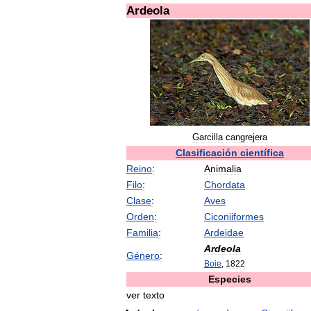
Ardeola
Garcilla
cangrejera
Clasificación
científica
Reino
:
Animalia
Filo
:
Chordata
Clase
:
Aves
Orden
:
Ciconiiformes
Familia
:
Ardeidae
Ardeola
Género
:
Boie
,
1822
Especies
ver
texto