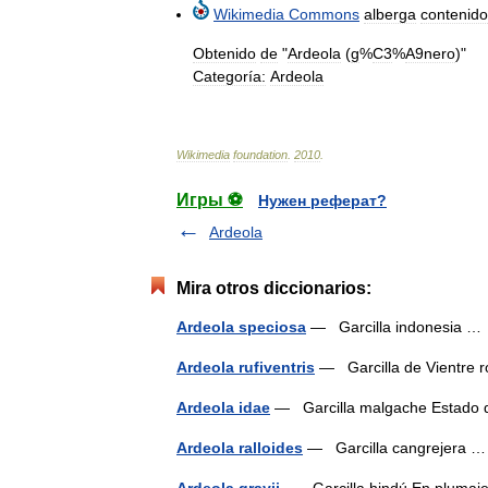
Wikimedia
Commons
alberga
contenido
Obtenido
de
"
Ardeola
(
g
%
C3
%
A9nero
)"
Categoría:
Ardeola
Wikimedia
foundation
.
2010
.
Игры ⚽
Нужен реферат?
Ardeola
Mira otros diccionarios:
Ardeola speciosa
— Garcilla indonesia 
Ardeola rufiventris
— Garcilla de Vientre
Ardeola idae
— Garcilla malgache Estado
Ardeola ralloides
— Garcilla cangrejera
Ardeola grayii
— Garcilla hindú En pluma