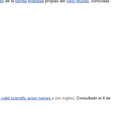
mes
de
la
familia
Ardeidae
propias
del
Viejo
Mundo
,
conocidas
t
valid
scientific
avian
names
.
»
(
en
inglés
)
.
Consultado
el
4
de