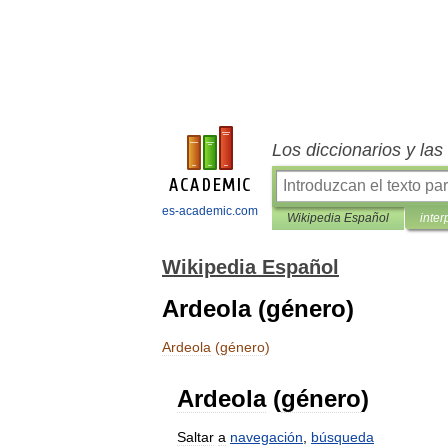
Los diccionarios y la
es-academic.com
Wikipedia Español
inter
Wikipedia Español
Ardeola (género)
Ardeola
(
género
)
Ardeola
(
género
)
Saltar
a
navegación
,
búsqueda