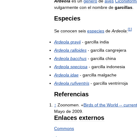
Ardeola
es
un
género
de
aves
Ciconiifor
vulgarmente
con
el
nombre
de
garcillas
.
Especies
[
1
]
Se
conocen
seis
especies
de
Ardeola
:
Ardeola
grayii
-
garcilla
india
Ardeola
ralloides
-
garcilla
cangrejera
Ardeola
bacchus
-
garcilla
china
Ardeola
speciosa
-
garcilla
indonesia
Ardeola
idae
-
garcilla
malgache
Ardeola
rufiventris
-
garcilla
ventrirroja
Referencias
↑
Zoonomen
. «
Birds
of
the
World
--
curren
Mayo
de
2009
.
Enlaces
externos
Commons