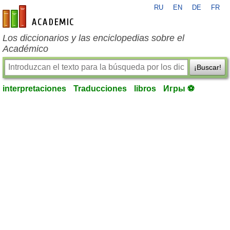
RU
EN
DE
FR
es-academic.com
Los diccionarios y las enciclopedias sobre el
Académico
¡Buscar!
interpretaciones
Traducciones
libros
Игры ⚽