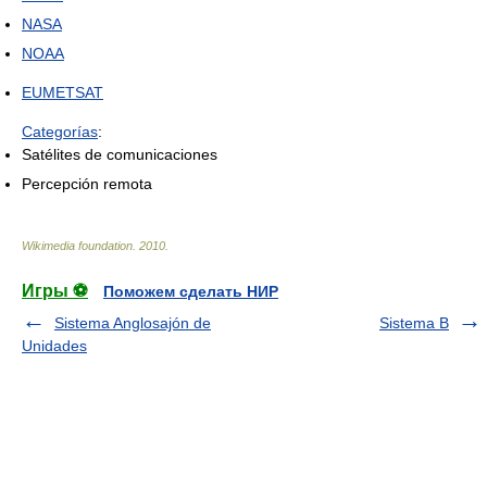
NASA
NOAA
EUMETSAT
Categorías
:
Satélites de comunicaciones
Percepción remota
Wikimedia foundation
.
2010
.
Игры ⚽
Поможем сделать НИР
Sistema Anglosajón de
Sistema B
Unidades