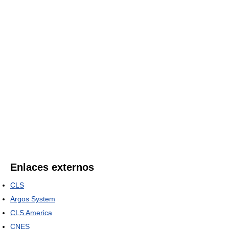
Enlaces externos
CLS
Argos System
CLS America
CNES