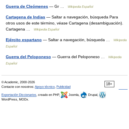
Guerra de Cleómenes
— Gr …
Wikipedia Español
Cartagena de Indias
— Saltar a navegación, búsqueda Para
otros usos de este término, véase Cartagena (desambiguación).
Cartagena …
Wikipedia Español
Ejército espartano
— Saltar a navegación, búsqueda …
Wikipedia
Español
Guerra del Peloponeso
— Guerra del Peloponeso …
Wikipedia
Español
© Academic, 2000-2026
18+
Contacte con nosotros:
Apoyo técnico
,
Publicidad
Exportación Diccionarios
, creado en PHP,
Joomla,
Drupal,
WordPress, MODx.