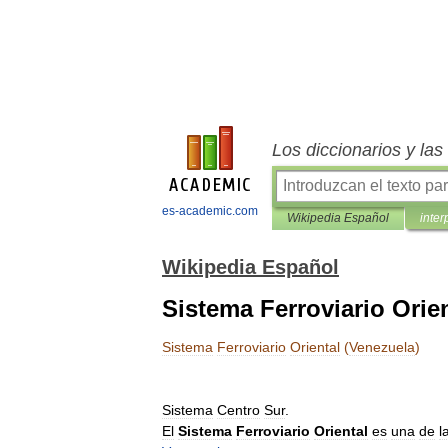
Los diccionarios y la
es-academic.com
Wikipedia Español
inter
Wikipedia Español
Sistema Ferroviario Orie
Sistema
Ferroviario
Oriental
(
Venezuela
)
Sistema
Centro
Sur
.
El
Sistema
Ferroviario
Oriental
es
una
de
l