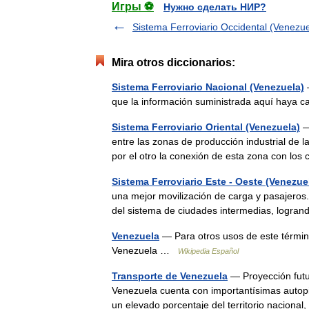
Игры ⚽
Нужно сделать НИР?
Sistema Ferroviario Occidental (Venezue
Mira otros diccionarios:
Sistema Ferroviario Nacional (Venezuela)
—
que la información suministrada aquí haya 
Sistema Ferroviario Oriental (Venezuela)
—
entre las zonas de producción industrial de
por el otro la conexión de esta zona con lo
Sistema Ferroviario Este - Oeste (Venezue
una mejor movilización de carga y pasajeros.
del sistema de ciudades intermedias, logra
Venezuela
— Para otros usos de este términ
Venezuela …
Wikipedia Español
Transporte de Venezuela
— Proyección futur
Venezuela cuenta con importantísimas autopi
un elevado porcentaje del territorio nacio