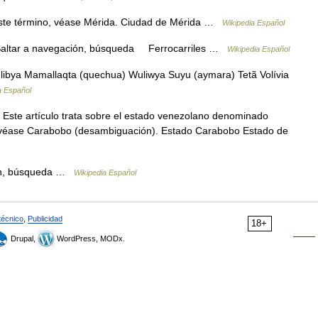
ste término, véase Mérida. Ciudad de Mérida …
Wikipedia Español
 Saltar a navegación, búsqueda Ferrocarriles …
Wikipedia Español
ibya Mamallaqta (quechua) Wuliwya Suyu (aymara) Tetã Volívia
a Español
Este artículo trata sobre el estado venezolano denominado
, véase Carabobo (desambiguación). Estado Carabobo Estado de
ón, búsqueda …
Wikipedia Español
técnico
,
Publicidad
18+
Drupal,
WordPress, MODx.