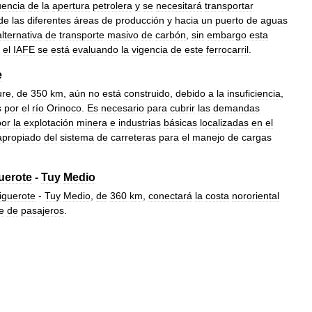
encia
de
la
apertura
petrolera
y
se
necesitará
transportar
de
las
diferentes
áreas
de
producción
y
hacia
un
puerto
de
aguas
alternativa
de
transporte
masivo
de
carbón
,
sin
embargo
esta
el
IAFE
se
está
evaluando
la
vigencia
de
este
ferrocarril
.
e
ure
,
de
350
km
,
aún
no
está
construido
,
debido
a
la
insuficiencia
,
s
por
el
río
Orinoco
.
Es
necesario
para
cubrir
las
demandas
por
la
explotación
minera
e
industrias
básicas
localizadas
en
el
apropiado
del
sistema
de
carreteras
para
el
manejo
de
cargas
uerote
-
Tuy
Medio
iguerote
-
Tuy
Medio
,
de
360
km
,
conectará
la
costa
nororiental
e
de
pasajeros
.