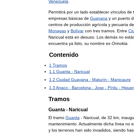
Venezuela
.
Permitirá
por
un
lado
establecer
vínculos
de
empresas
básicas
de
Guayana
y
un
puerto
d
centros
de
producción
agrícola
y
pecuaria
de
Monagas
y
Bolívar
con
tres
tramos
.
Entre
Ci
Naricual
está
en
desuso
.
Los
demás
no
está
encuentra
ya
listo
,
su
nombre
es
Orinokia
.
Contenido
1
Tramos
1
.
1
Guanta
-
Naricual
1
.
2
Ciudad
Guayana
-
Maturín
-
Manicaure
1
.
3
Anaco
-
Barcelona
-
Jose
-
Píritu
-
Higuer
Tramos
Guanta
-
Naricual
El
tramo
Guanta
-
Naricual
,
de
32
km
,
inaug
mantenimiento
.
Actualmente
dicha
línea
no
e
y
los
terrenos
han
sido
invadidos
,
siendo
has