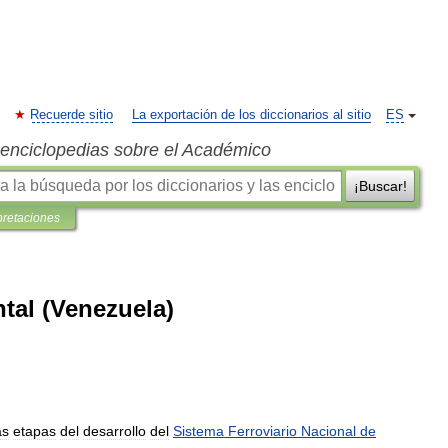
Recuerde sitio
La exportación de los diccionarios al sitio
ES
s enciclopedias sobre el Académico
¡Buscar!
pretaciones
ntal (Venezuela)
as
etapas
del
desarrollo
del
Sistema
Ferroviario
Nacional
de