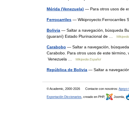
Mérida (Venezuela)
— Para otros usos de e
Ferrocarriles
— Wikiproyecto:Ferrocarriles
Bolivia
— Saltar a navegación, búsqueda Bul
(guaraní) Estado Plurinacional de …
Wikipedi
Carabobo
— Saltar a navegación, búsqueda 
Carabobo. Para otros usos de este término
Venezuela …
Wikipedia Español
República de Bolivia
— Saltar a navegaci
© Academic, 2000-2026
Contacte con nosotros:
Apoyo 
Exportación Diccionarios
, creado en PHP,
Joomla,