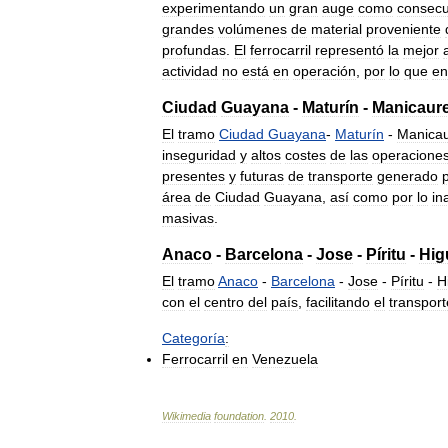
experimentando
un
gran
auge
como
consecu
grandes
volúmenes
de
material
proveniente
profundas
.
El
ferrocarril
representó
la
mejor
actividad
no
está
en
operación
,
por
lo
que
en
Ciudad
Guayana
-
Maturín
-
Manicaur
El
tramo
Ciudad
Guayana
-
Maturín
-
Manica
inseguridad
y
altos
costes
de
las
operacione
presentes
y
futuras
de
transporte
generado
área
de
Ciudad
Guayana
,
así
como
por
lo
in
masivas
.
Anaco
-
Barcelona
-
Jose
-
Píritu
-
Hig
El
tramo
Anaco
-
Barcelona
-
Jose
-
Píritu
-
H
con
el
centro
del
país
,
facilitando
el
transport
Categoría
:
Ferrocarril
en
Venezuela
Wikimedia
foundation
.
2010
.