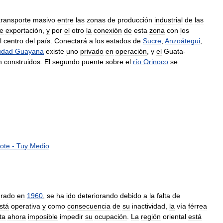
transporte
masivo
entre
las
zonas
de
producción
industrial
de
las
e
exportación
,
y
por
el
otro
la
conexión
de
esta
zona
con
los
l
centro
del
país
.
Conectará
a
los
estados
de
Sucre
,
Anzoátegui
,
udad
Guayana
existe
uno
privado
en
operación
,
y
el
Guata
-
n
construidos
.
El
segundo
puente
sobre
el
río
Orinoco
se
ote
-
Tuy
Medio
urado
en
1960
,
se
ha
ido
deteriorando
debido
a
la
falta
de
stá
operativa
y
como
consecuencia
de
su
inactividad
,
la
vía
férrea
ta
ahora
imposible
impedir
su
ocupación
.
La
región
oriental
está