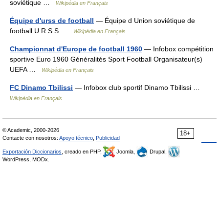
soviétique …
Wikipédia en Français
Équipe d'urss de football
— Équipe d Union soviétique de
football U.R.S.S …
Wikipédia en Français
Championnat d'Europe de football 1960
— Infobox compétition
sportive Euro 1960 Généralités Sport Football Organisateur(s)
UEFA …
Wikipédia en Français
FC Dinamo Tbilissi
— Infobox club sportif Dinamo Tbilissi …
Wikipédia en Français
© Academic, 2000-2026
18+
Contacte con nosotros:
Apoyo técnico
,
Publicidad
Exportación Diccionarios
, creado en PHP,
Joomla,
Drupal,
WordPress, MODx.