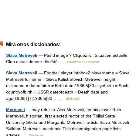
Mira otros diccionarios:
Slava Metreveli
— Pas d image ? Cliquez ici. Situation actuelle
Club actuel Joueur décédé …
Wikipédia en Français
Slava Metreveli
— Football player infobox2 playername = Slava
Metreveli fullname = Slava Kalistratovich Metreveli height =
nickname = dateofbirth = Birth date|1936|5|30 cityofbirth = Sochi
countryofbirth = USSR dateofdeath = Death date and
age|1988|1|7|1936|5|30… …
Wikipedia
Metreveli
— may refer to: Alex Metreveli, tennis player Roin
Metreveli, historian, first elected rector of the Tbilisi State
University Shota and Margarita Metreveli, artists Slava Metreveli
Sulkhan Metreveli, academic This disambiguation page lists
articles …
Wikipedia