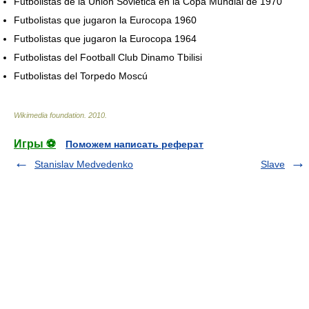
Futbolistas de la Unión Soviética en la Copa Mundial de 1970
Futbolistas que jugaron la Eurocopa 1960
Futbolistas que jugaron la Eurocopa 1964
Futbolistas del Football Club Dinamo Tbilisi
Futbolistas del Torpedo Moscú
Wikimedia foundation
.
2010
.
Игры ⚽
Поможем написать реферат
Stanislav Medvedenko
Slave