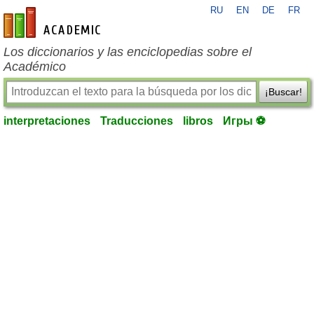
RU
EN
DE
FR
es-academic.com
Los diccionarios y las enciclopedias sobre el
Académico
¡Buscar!
interpretaciones
Traducciones
libros
Игры ⚽