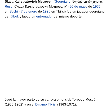
Slava Kalistratovich Metreveli
(
Georgiano
: სლავა მეტრეველი;
Ruso
: Слава Калистратович Метревели) (
30 de mayo
de
1936
en
Sochi
-
7 de enero
de
1998
en Tbilisi) fue un jugador georgiano
de
fútbol
, y luego un
entrenador
del mismo deporte.
Jugó la mayor parte de su carrera en el club Torpedo Moscú
(1956-1962) y en el
Dinamo Tbilisi
(1963-1971).