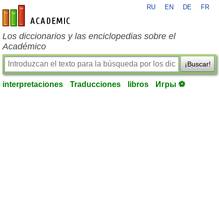
RU
EN
DE
FR
es-academic.com
Los diccionarios y las enciclopedias sobre el
Académico
¡Buscar!
interpretaciones
Traducciones
libros
Игры ⚽