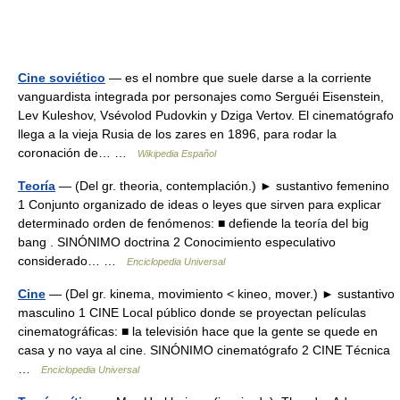
Cine soviético
— es el nombre que suele darse a la corriente
vanguardista integrada por personajes como Serguéi Eisenstein,
Lev Kuleshov, Vsévolod Pudovkin y Dziga Vertov. El cinematógrafo
llega a la vieja Rusia de los zares en 1896, para rodar la
coronación de… …
Wikipedia Español
Teoría
— (Del gr. theoria, contemplación.) ► sustantivo femenino
1 Conjunto organizado de ideas o leyes que sirven para explicar
determinado orden de fenómenos: ■ defiende la teoría del big
bang . SINÓNIMO doctrina 2 Conocimiento especulativo
considerado… …
Enciclopedia Universal
Cine
— (Del gr. kinema, movimiento < kineo, mover.) ► sustantivo
masculino 1 CINE Local público donde se proyectan películas
cinematográficas: ■ la televisión hace que la gente se quede en
casa y no vaya al cine. SINÓNIMO cinematógrafo 2 CINE Técnica
…
Enciclopedia Universal