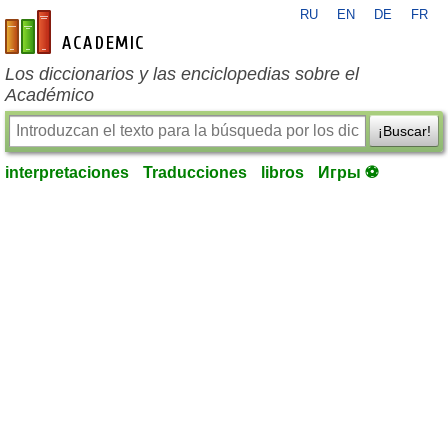
RU
EN
DE
FR
es-academic.com
Los diccionarios y las enciclopedias sobre el
Académico
¡Buscar!
interpretaciones
Traducciones
libros
Игры ⚽