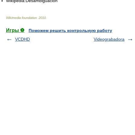
Wikipedia:Desambiguación
Wikimedia foundation
.
2010
.
Игры ⚽
Поможем решить контрольную работу
VCDHD
Videograbadora