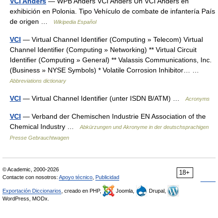
VCI Anders
— WPB Anders VCI Anders Un VCI Anders en
exhibición en Polonia. Tipo Vehículo de combate de infantería País
de origen …
Wikipedia Español
VCI
— Virtual Channel Identifier (Computing » Telecom) Virtual
Channel Identifier (Computing » Networking) ** Virtual Circuit
Identifier (Computing » General) ** Valassis Communications, Inc.
(Business » NYSE Symbols) * Volatile Corrosion Inhibitor… …
Abbreviations dictionary
VCI
— Virtual Channel Identifier (unter ISDN B/ATM) …
Acronyms
VCI
— Verband der Chemischen Industrie EN Association of the
Chemical Industry …
Abkürzungen und Akronyme in der deutschsprachigen
Presse Gebrauchtwagen
© Academic, 2000-2026
18+
Contacte con nosotros:
Apoyo técnico
,
Publicidad
Exportación Diccionarios
, creado en PHP,
Joomla,
Drupal,
WordPress, MODx.