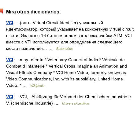
Mira otros diccionarios:
VCI
— (англ. Virtual Circuit Identifier) уникальный
идентификатор, который указывает на конкретную virtual circuit
в сети. Является 16 битным полем заголовка ячейки ATM. VCI
вместе с VPI используется для определения следующего
места назначения… …
Википедия
VCI
— may refer to:* Veterinary Council of India * Véhicule de
Combat d Infanterie * Vertical Cross Imagina an Animation and
Visual Effects Company * VCI Home Video, formerly known as
Video Communications, Inc. with its subsidiary, United Home
Video. * …
Wikipedia
VCI
— VCI, Abkürzung für Verband der Chemischen Industrie e.
V. (chemische Industrie) …
Universal-Lexikon