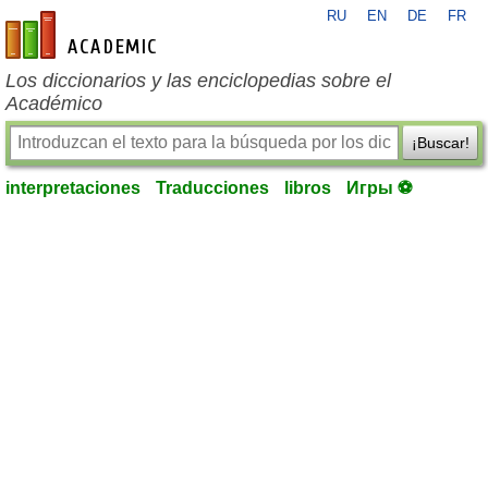
RU
EN
DE
FR
es-academic.com
Los diccionarios y las enciclopedias sobre el
Académico
¡Buscar!
interpretaciones
Traducciones
libros
Игры ⚽