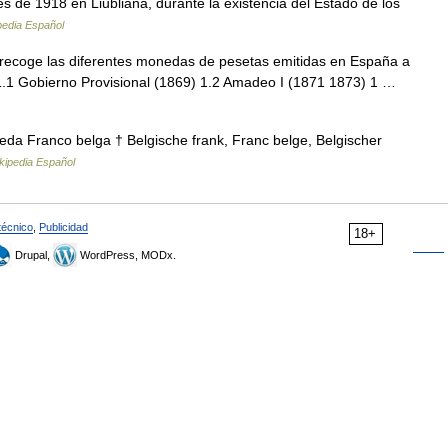
s de 1918 en Liubliana, durante la existencia del Estado de los
pedia Español
ecoge las diferentes monedas de pesetas emitidas en España a
s 1.1 Gobierno Provisional (1869) 1.2 Amadeo I (1871 1873) 1 …
da Franco belga † Belgische frank, Franc belge, Belgischer
kipedia Español
técnico
,
Publicidad
18+
Drupal,
WordPress, MODx.