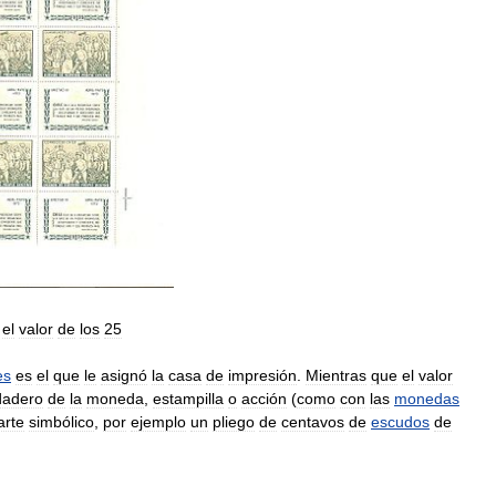
el
valor
de
los
25
es
es
el
que
le
asignó
la
casa
de
impresión
.
Mientras
que
el
valor
dadero
de
la
moneda
,
estampilla
o
acción
(
como
con
las
monedas
arte
simbólico
,
por
ejemplo
un
pliego
de
centavos
de
escudos
de