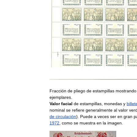
Fracción
de
pliego
de
estampillas
mostrando
ejemplares
.
Valor
facial
de
estampillas
,
monedas
y
billet
nominal
se
refiere
generalmente
al
valor
ver
de
circulación
).
Puede
a
veces
ser
en
gran
p
1972
,
como
se
muestra
en
la
imagen
.