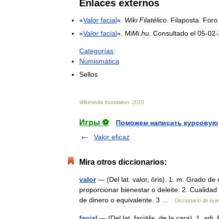
Enlaces
externos
«
Valor
facial
».
Wiki
Filatélico
.
Filaposta
.
Foro
«
Valor
facial
».
MiMi
.
hu
.
Consultado
el
05
-
02
-
Categorías
:
Numismática
Sellos
Wikimedia
foundation
.
2010
.
Игры ⚽
Поможем написать курсовую
Valor eficaz
Mira otros diccionarios:
valor
— (Del lat. valor, ōris). 1. m. Grado de 
proporcionar bienestar o deleite. 2. Cualidad
de dinero o equivalente. 3 …
Diccionario de la 
facial
— (Del lat. faciālis, de la cara). 1. adj. 