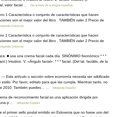
ial, valor facial …
Diccionario de la lengua española
ino 1 Característica o conjunto de características que hacen
aciones son el mejor valor del libro . TAMBIÉN valer 2 Precio de
clopedia Universal
ino 1 Característica o conjunto de características que hacen
aciones son el mejor valor del libro . TAMBIÉN valer 2 Precio de
clopedia Universal
 cara: ■ usa una crema facial cada día. SINÓNIMO fisonómico * * *
ant.) Intuitivo. V. «Ángulo facial». * * * facial. (Del lat. faciālis, de la
)
— Este artículo o sección sobre economía necesita ser wikificado
stilo. Por favor, edítalo para que las cumpla. Mientras tanto, no
re de 2010. También puedes… …
Wikipedia Español
ema de reconocimiento facial es una aplicación dirigida por
 a una p …
Wikipedia Español
ue el primer sello postal emitido en Eslovenia que no fuese uno del