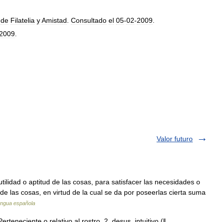
de
Filatelia
y
Amistad
.
Consultado
el
05
-
02
-
2009
.
2009
.
Valor futuro
utilidad o aptitud de las cosas, para satisfacer las necesidades o
 de las cosas, en virtud de la cual se da por poseerlas cierta suma
lengua española
Perteneciente o relativo al rostro. 2. desus. intuitivo (ǁ