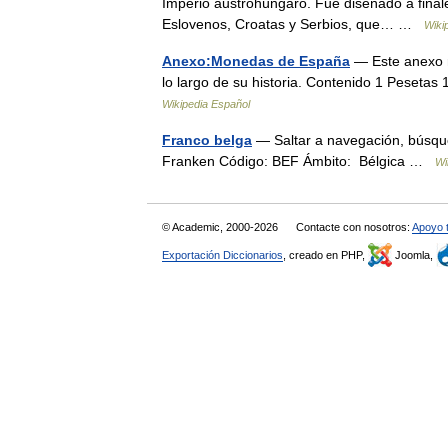
Imperio austrohúngaro. Fue diseñado a finale
Eslovenos, Croatas y Serbios, que… …
Wiki
Anexo:Monedas de España
— Este anexo r
lo largo de su historia. Contenido 1 Peseta
Wikipedia Español
Franco belga
— Saltar a navegación, búsque
Franken Código: BEF Ámbito: Bélgica …
Wi
© Academic, 2000-2026
Contacte con nosotros:
Apoyo 
Exportación Diccionarios
, creado en PHP,
Joomla,