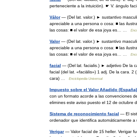
perteneciente a la intuición). ☛ V. ángulo fac
Válor
— (Del lat. valor.) ► sustantivo mascul
apreciable a una persona o cosa: ■ las ilustr
las cosas: ■ el valor de esa joya es… …
Enci
Valor
— (Del lat. valor.) ► sustantivo mascul
apreciable a una persona o cosa: ■ las ilustr
las cosas: ■ el valor de esa joya es… …
Enci
facial
— (Del lat. facialis.) ► adjetivo De la
facial (del lat. «faciālis») 1 adj. De la cara. 2 (
cara) …
Enciclopedia Universal
Impuesto sobre el Valor Añadido (España
con un formato acorde a las convenciones de e
elimines este aviso puesto el 12 de octub
Sistema de reconocimiento facial
— El sist
ordenador que identifica automáticamente
Verigar
— Valor facial de 15 heller. Verigar f