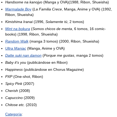
Handsome na kanojyo
(Manga y OVA)(1988, Ribon, Shueisha)
Marmalade Boy
(
La Familia Crece
, Manga, Anime y OVA) (1992,
Ribon, Shueisha)
Kimishima Iranai
(1996,
Solamente tú
, 2 tomos)
Mint na bokura
(
Somos chicos de menta
, 6 tomos, 16 comic-
books) (1998, Ribon, Shueisha)
Random Walk
(manga 3 tomos) (2000, Ribon, Shueisha)
Ultra Maniac
(Manga, Anime y OVA)
Datte suki nan damon
(
Porque me gustas
, manga 2 tomos)
Baby it's you
(publicándose en Ribon)
Happiness
(publicándose en Chorus Magazine)
PXP
(One-shot, Ribon)
Spicy Pink
(2007)
Cherish
(2008)
Capuccino
(2009)
Chitose etc.
(2010)
Categoría
: