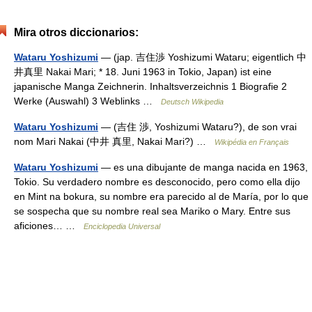
Mira otros diccionarios:
Wataru Yoshizumi
— (jap. 吉住渉 Yoshizumi Wataru; eigentlich 中
井真里 Nakai Mari; * 18. Juni 1963 in Tokio, Japan) ist eine
japanische Manga Zeichnerin. Inhaltsverzeichnis 1 Biografie 2
Werke (Auswahl) 3 Weblinks …
Deutsch Wikipedia
Wataru Yoshizumi
— (吉住 渉, Yoshizumi Wataru?), de son vrai
nom Mari Nakai (中井 真里, Nakai Mari?) …
Wikipédia en Français
Wataru Yoshizumi
— es una dibujante de manga nacida en 1963,
Tokio. Su verdadero nombre es desconocido, pero como ella dijo
en Mint na bokura, su nombre era parecido al de María, por lo que
se sospecha que su nombre real sea Mariko o Mary. Entre sus
aficiones… …
Enciclopedia Universal