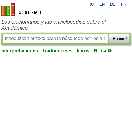
RU
EN
DE
FR
es-academic.com
Los diccionarios y las enciclopedias sobre el
Académico
¡Buscar!
interpretaciones
Traducciones
libros
Игры ⚽