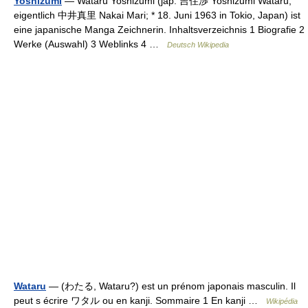
Yoshizumi
— Wataru Yoshizumi (jap. 吉住渉 Yoshizumi Wataru;
eigentlich 中井真里 Nakai Mari; * 18. Juni 1963 in Tokio, Japan) ist
eine japanische Manga Zeichnerin. Inhaltsverzeichnis 1 Biografie 2
Werke (Auswahl) 3 Weblinks 4 …
Deutsch Wikipedia
Wataru
— (わたる, Wataru?) est un prénom japonais masculin. Il
peut s écrire ワタル ou en kanji. Sommaire 1 En kanji …
Wikipédia