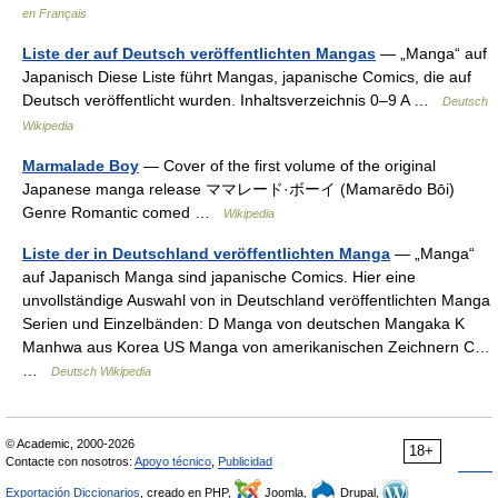
en Français
Liste der auf Deutsch veröffentlichten Mangas
— „Manga“ auf
Japanisch Diese Liste führt Mangas, japanische Comics, die auf
Deutsch veröffentlicht wurden. Inhaltsverzeichnis 0–9 A …
Deutsch
Wikipedia
Marmalade Boy
— Cover of the first volume of the original
Japanese manga release ママレード·ボーイ (Mamarēdo Bōi)
Genre Romantic comed …
Wikipedia
Liste der in Deutschland veröffentlichten Manga
— „Manga“
auf Japanisch Manga sind japanische Comics. Hier eine
unvollständige Auswahl von in Deutschland veröffentlichten Manga
Serien und Einzelbänden: D Manga von deutschen Mangaka K
Manhwa aus Korea US Manga von amerikanischen Zeichnern C…
…
Deutsch Wikipedia
© Academic, 2000-2026
18+
Contacte con nosotros:
Apoyo técnico
,
Publicidad
Exportación Diccionarios
, creado en PHP,
Joomla,
Drupal,