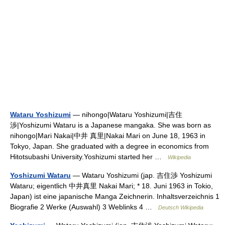
Wataru Yoshizumi
— nihongo|Wataru Yoshizumi|吉住
渉|Yoshizumi Wataru is a Japanese mangaka. She was born as
nihongo|Mari Nakai|中井 真里|Nakai Mari on June 18, 1963 in
Tokyo, Japan. She graduated with a degree in economics from
Hitotsubashi University.Yoshizumi started her …
Wikipedia
Yoshizumi Wataru
— Wataru Yoshizumi (jap. 吉住渉 Yoshizumi
Wataru; eigentlich 中井真里 Nakai Mari; * 18. Juni 1963 in Tokio,
Japan) ist eine japanische Manga Zeichnerin. Inhaltsverzeichnis 1
Biografie 2 Werke (Auswahl) 3 Weblinks 4 …
Deutsch Wikipedia