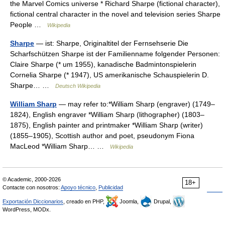
the Marvel Comics universe * Richard Sharpe (fictional character),
fictional central character in the novel and television series Sharpe
People …
Wikipedia
Sharpe
— ist: Sharpe, Originaltitel der Fernsehserie Die
Scharfschützen Sharpe ist der Familienname folgender Personen:
Claire Sharpe (* um 1955), kanadische Badmintonspielerin
Cornelia Sharpe (* 1947), US amerikanische Schauspielerin D.
Sharpe… …
Deutsch Wikipedia
William Sharp
— may refer to:*William Sharp (engraver) (1749–
1824), English engraver *William Sharp (lithographer) (1803–
1875), English painter and printmaker *William Sharp (writer)
(1855–1905), Scottish author and poet, pseudonym Fiona
MacLeod *William Sharp… …
Wikipedia
© Academic, 2000-2026
18+
Contacte con nosotros:
Apoyo técnico
,
Publicidad
Exportación Diccionarios
, creado en PHP,
Joomla,
Drupal,
WordPress, MODx.