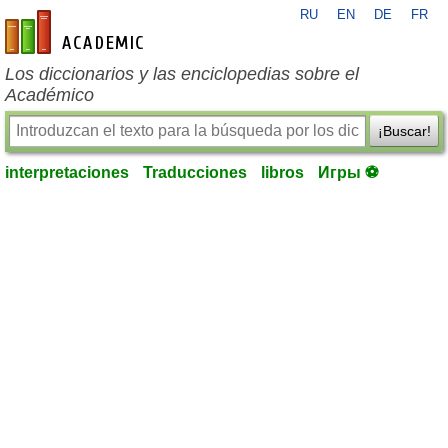
RU
EN
DE
FR
es-academic.com
Los diccionarios y las enciclopedias sobre el
Académico
¡Buscar!
interpretaciones
Traducciones
libros
Игры ⚽