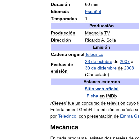
Duración
60
min
.
Idioma
/
s
Español
Temporadas
1
Producción
Producción
Magnolia
TV
Dirección
Ricardo
A
.
Solla
Emisión
Cadena
original
Telecinco
28
de
octubre
de
2007
a
Fechas
de
30
de
diciembre
de
2008
emisión
(
Cancelado
)
Enlaces
externos
Sitio
web
oficial
Ficha
en
IMDb
¡
Clever
!
fue
un
concurso
de
televisión
cuyo
Entertainment
GmbH
.
La
edición
española
s
por
Telecinco
,
con
presentación
de
Emma
Ga
Mecánica
En
cada
programa
,
asisten
dos
parejas
de
c