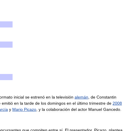
formato
inicial
se
estrenó
en
la
televisión
alemán
,
de
Constantin
e
emitió
en
la
tarde
de
los
domingos
en
el
último
trimestre
de
2008
rcía
y
Mario
Picazo
,
y
la
colaboración
del
actor
Manuel
Gancedo
.
oncursantes
que
compiten
entre
sí
.
El
presentador
,
Picazo
,
plantea