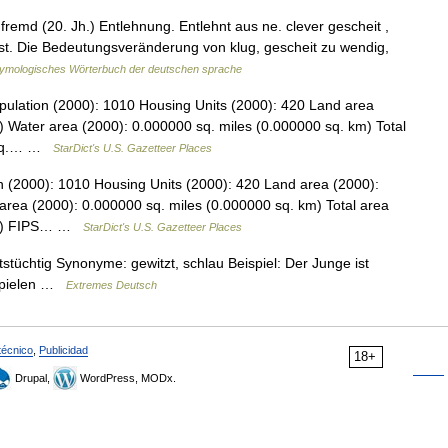
fremd (20. Jh.) Entlehnung. Entlehnt aus ne. clever gescheit ,
 ist. Die Bedeutungsveränderung von klug, gescheit zu wendig,
ymologisches Wörterbuch der deutschen sprache
pulation (2000): 1010 Housing Units (2000): 420 Land area
) Water area (2000): 0.000000 sq. miles (0.000000 sq. km) Total
7 sq.… …
StarDict's U.S. Gazetteer Places
on (2000): 1010 Housing Units (2000): 420 Land area (2000):
area (2000): 0.000000 sq. miles (0.000000 sq. km) Total area
 km) FIPS… …
StarDict's U.S. Gazetteer Places
tstüchtig Synonyme: gewitzt, schlau Beispiel: Der Junge ist
 spielen …
Extremes Deutsch
técnico
,
Publicidad
18+
Drupal,
WordPress, MODx.