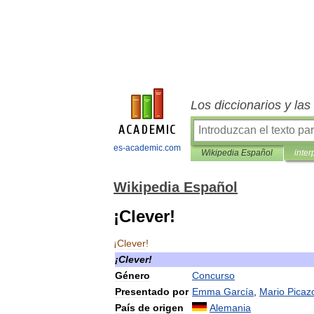
Los diccionarios y la
es-academic.com
Wikipedia Español
inter
Wikipedia Español
¡Clever!
¡
Clever
!
¡
Clever
!
Género
Concurso
Presentado
por
Emma
García
,
Mario
Picaz
País
de
origen
Alemania