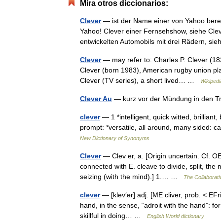
Mira otros diccionarios:
Clever
— ist der Name einer von Yahoo berei
Yahoo! Clever einer Fernsehshow, siehe Cleve
entwickelten Automobils mit drei Rädern, 
Clever
— may refer to: Charles P. Clever (1
Clever (born 1983), American rugby union playe
Clever (TV series), a short lived… …
Wikipedi
Clever Au
— kurz vor der Mündung in den T
clever
— 1 *intelligent, quick witted, brilliant
prompt: *versatile, all around, many sided:
New Dictionary of Synonyms
Clever
— Clev er, a. [Origin uncertain. Cf. OE.
connected with E. cleave to divide, split, the
seizing (with the mind).] 1.… …
The Collaborativ
clever
— [klev′ər] adj. [ME cliver, prob. < EFris
hand, in the sense, “adroit with the hand”:
skillful in doing… …
English World dictionary