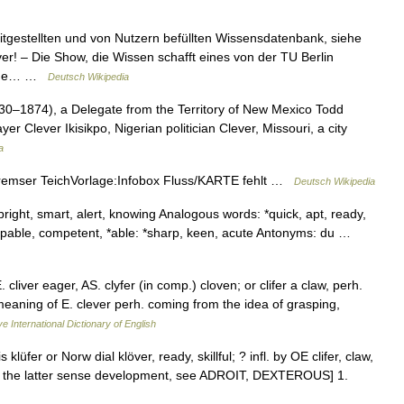
tgestellten und von Nutzern befüllten Wissensdatenbank, siehe
r! – Die Show, die Wissen schafft eines von der TU Berlin
siehe… …
Deutsch Wikipedia
830–1874), a Delegate from the Territory of New Mexico Todd
r Clever Ikisikpo, Nigerian politician Clever, Missouri, a city
a
remser TeichVorlage:Infobox Fluss/KARTE fehlt …
Deutsch Wikipedia
, bright, smart, alert, knowing Analogous words: *quick, apt, ready,
 capable, competent, *able: *sharp, keen, acute Antonyms: du …
 cliver eager, AS. clyfer (in comp.) cloven; or clifer a claw, perh.
 meaning of E. clever perh. coming from the idea of grasping,
e International Dictionary of English
 klüfer or Norw dial klöver, ready, skillful; ? infl. by OE clifer, claw,
 for the latter sense development, see ADROIT, DEXTEROUS] 1.