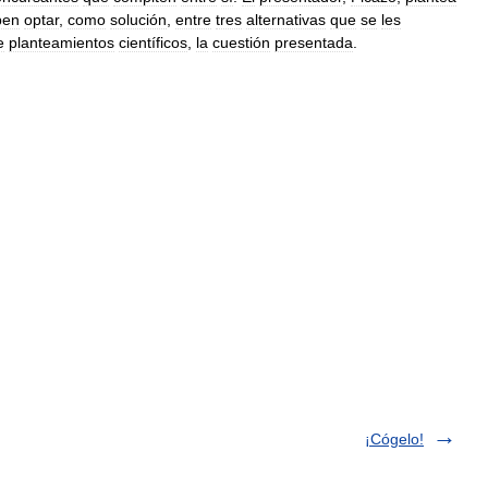
ben
optar
,
como
solución
,
entre
tres
alternativas
que
se
les
e
planteamientos
científicos
,
la
cuestión
presentada
.
¡Cógelo!