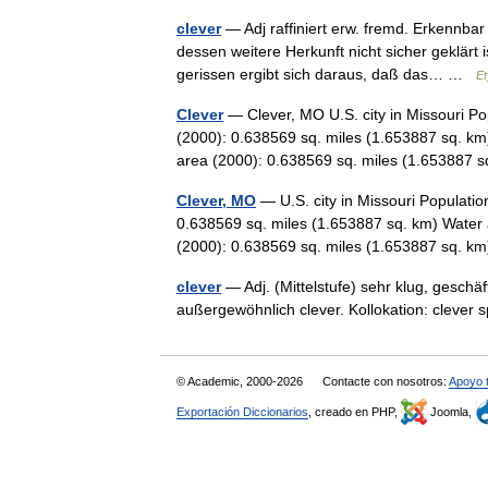
clever
— Adj raffiniert erw. fremd. Erkennbar 
dessen weitere Herkunft nicht sicher geklärt
gerissen ergibt sich daraus, daß das… …
Et
Clever
— Clever, MO U.S. city in Missouri Po
(2000): 0.638569 sq. miles (1.653887 sq. km
area (2000): 0.638569 sq. miles (1.65388
Clever, MO
— U.S. city in Missouri Populati
0.638569 sq. miles (1.653887 sq. km) Water 
(2000): 0.638569 sq. miles (1.653887 sq.
clever
— Adj. (Mittelstufe) sehr klug, geschäf
außergewöhnlich clever. Kollokation: clever
© Academic, 2000-2026
Contacte con nosotros:
Apoyo 
Exportación Diccionarios
, creado en PHP,
Joomla,