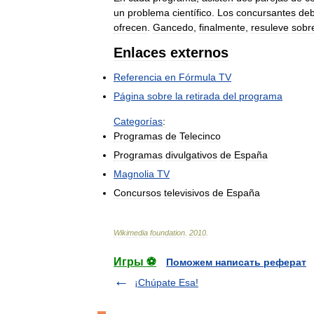
un
problema
científico
.
Los
concursantes
de
ofrecen
.
Gancedo
,
finalmente
,
resuleve
sobr
Enlaces
externos
Referencia
en
Fórmula
TV
Página
sobre
la
retirada
del
programa
Categorías
:
Programas
de
Telecinco
Programas
divulgativos
de
España
Magnolia
TV
Concursos
televisivos
de
España
Wikimedia
foundation
.
2010
.
Игры ⚽
Поможем написать реферат
¡Chúpate Esa!