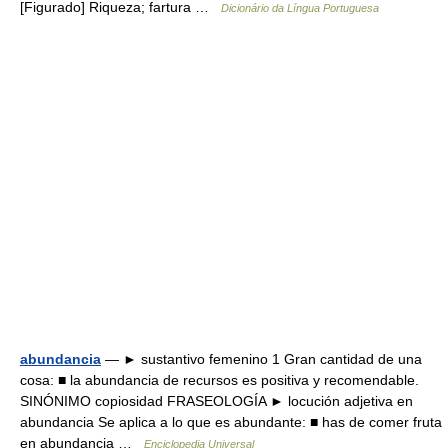
[Figurado] Riqueza; fartura …
Dicionário da Língua Portuguesa
abundancia
— ► sustantivo femenino 1 Gran cantidad de una
cosa: ■ la abundancia de recursos es positiva y recomendable.
SINÓNIMO copiosidad FRASEOLOGÍA ► locución adjetiva en
abundancia Se aplica a lo que es abundante: ■ has de comer fruta
en abundancia …
Enciclopedia Universal