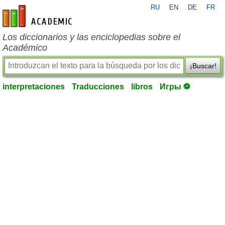
RU
EN
DE
FR
es-academic.com
Los diccionarios y las enciclopedias sobre el
Académico
¡Buscar!
interpretaciones
Traducciones
libros
Игры ⚽