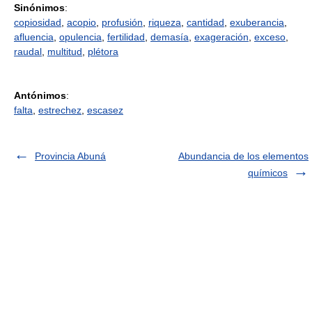
Sinónimos
:
copiosidad
,
acopio
,
profusión
,
riqueza
,
cantidad
,
exuberancia
,
afluencia
,
opulencia
,
fertilidad
,
demasía
,
exageración
,
exceso
,
raudal
,
multitud
,
plétora
Antónimos
:
falta
,
estrechez
,
escasez
Provincia Abuná
Abundancia de los elementos
químicos