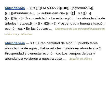
abundancia
— {{＃}}{{LM A00272}}{{〓}} {{SynA00276}}
{{［}}abundancia{{］}} ‹a·bun·dan·cia› {{《}}▍ s.f.{{》}}
{{＜}}1{{＞}} Gran cantidad: • En esta región, hay abundancia de
árboles frutales.{{○}} {{＜}}2{{＞}} Prosperidad y buena situación
económica: • En las épocas …
Diccionario de uso del español actual con
sinónimos y antónimos
abundancia
— s f 1 Gran cantidad de algo: El pueblo tenía
abundancia de agua , Había árboles frutales en abundancia 2
Prosperidad y bienestar económico: Los tiempos de paz y
abundancia volvieron a nuestra casa …
Español en México