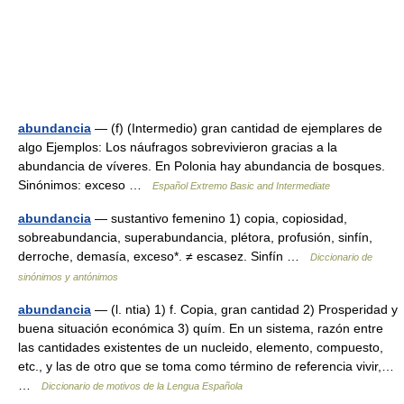
abundancia
— (f) (Intermedio) gran cantidad de ejemplares de
algo Ejemplos: Los náufragos sobrevivieron gracias a la
abundancia de víveres. En Polonia hay abundancia de bosques.
Sinónimos: exceso …
Español Extremo Basic and Intermediate
abundancia
— sustantivo femenino 1) copia, copiosidad,
sobreabundancia, superabundancia, plétora, profusión, sinfín,
derroche, demasía, exceso*. ≠ escasez. Sinfín …
Diccionario de
sinónimos y antónimos
abundancia
— (l. ntia) 1) f. Copia, gran cantidad 2) Prosperidad y
buena situación económica 3) quím. En un sistema, razón entre
las cantidades existentes de un nucleido, elemento, compuesto,
etc., y las de otro que se toma como término de referencia vivir,…
…
Diccionario de motivos de la Lengua Española