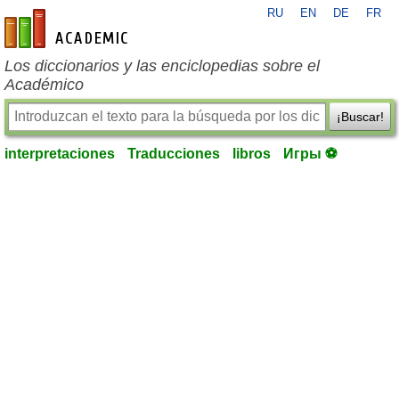
RU
EN
DE
FR
es-academic.com
Los diccionarios y las enciclopedias sobre el
Académico
¡Buscar!
interpretaciones
Traducciones
libros
Игры ⚽