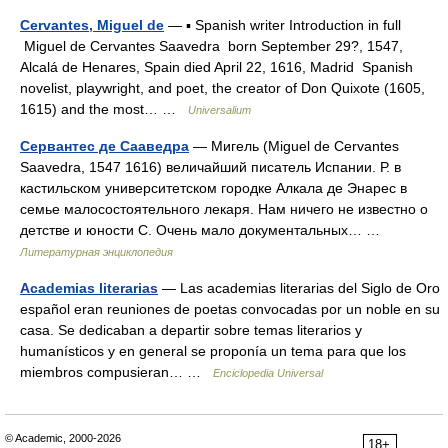
Cervantes, Miguel de
— ▪ Spanish writer Introduction in full
Miguel de Cervantes Saavedra born September 29?, 1547,
Alcalá de Henares, Spain died April 22, 1616, Madrid Spanish
novelist, playwright, and poet, the creator of Don Quixote (1605,
1615) and the most… …
Universalium
Сервантес де Сааведра
— Мигель (Miguel de Cervantes
Saavedra, 1547 1616) величайший писатель Испании. Р. в
кастильском университетском городке Алкала де Энарес в
семье малосостоятельного лекаря. Нам ничего не известно о
детстве и юности С. Очень мало документальных… …
Литературная энциклопедия
Academias literarias
— Las academias literarias del Siglo de Oro
español eran reuniones de poetas convocadas por un noble en su
casa. Se dedicaban a departir sobre temas literarios y
humanísticos y en general se proponía un tema para que los
miembros compusieran… …
Enciclopedia Universal
© Academic, 2000-2026
18+