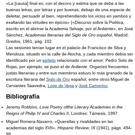
«La [causa] final es, con el decoro y estima que se debe a las
buenas letras, por letras y por buenas, debajo de una especie de
deleitar, persuadir al bien, reprehendiendo los vicios en yambos y
exaltando las virtudes en épicos» («Discurso sobre la Poética,
escrito en el abrirse la Academia Selvaje, por el Ardiente», en José
Sánchez,
Academias literarias del Siglo de Oro español
, Madrid:
Gredos, 1961, pág. 102.
Las sesiones tenían lugar en el palacio de Francisco de Silva y
Mendoza, situado en la calle de Atocha, y cada miembro debía ser
identificado por un
epíteto
relacionado con el amor; Pedro Soto de
Rojas, por ejemplo, se puso el de
Ardiente
. Organizó frecuentes
justas literarias y entre sus miembros estuvo lo más granado de la
escritura literaria del
Siglo de Oro
español, entre otros Miguel de
Cervantes Saavedra,
Lope de Vega
y
José Camerino
.
Bibliografía
Jeremy Robbins,
Love Poetry ofthe Literary Academies in the
Reigns of Philip IV and Charles II
, Londres: Támesis, 1997.
Miguel Romera-Navarro, «Querellas y rivalidades en las
academias del siglo XVII»,
Hispanic Review
, IX (1941), págs. 494-
99.