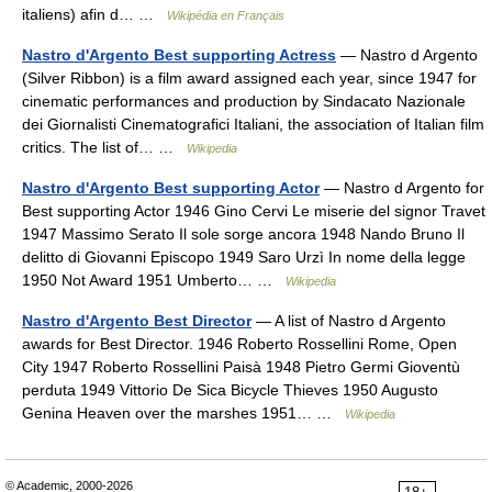
italiens) afin d… …
Wikipédia en Français
Nastro d'Argento Best supporting Actress
— Nastro d Argento
(Silver Ribbon) is a film award assigned each year, since 1947 for
cinematic performances and production by Sindacato Nazionale
dei Giornalisti Cinematografici Italiani, the association of Italian film
critics. The list of… …
Wikipedia
Nastro d'Argento Best supporting Actor
— Nastro d Argento for
Best supporting Actor 1946 Gino Cervi Le miserie del signor Travet
1947 Massimo Serato Il sole sorge ancora 1948 Nando Bruno Il
delitto di Giovanni Episcopo 1949 Saro Urzì In nome della legge
1950 Not Award 1951 Umberto… …
Wikipedia
Nastro d'Argento Best Director
— A list of Nastro d Argento
awards for Best Director. 1946 Roberto Rossellini Rome, Open
City 1947 Roberto Rossellini Paisà 1948 Pietro Germi Gioventù
perduta 1949 Vittorio De Sica Bicycle Thieves 1950 Augusto
Genina Heaven over the marshes 1951… …
Wikipedia
© Academic, 2000-2026