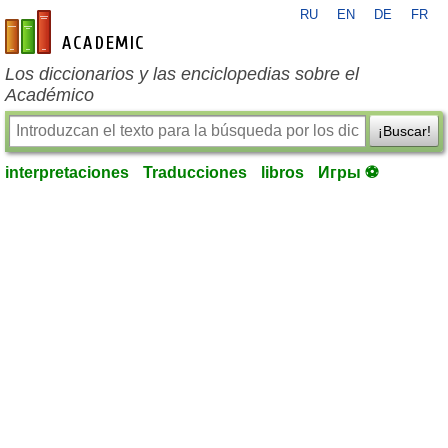
RU
EN
DE
FR
es-academic.com
Los diccionarios y las enciclopedias sobre el
Académico
¡Buscar!
interpretaciones
Traducciones
libros
Игры ⚽