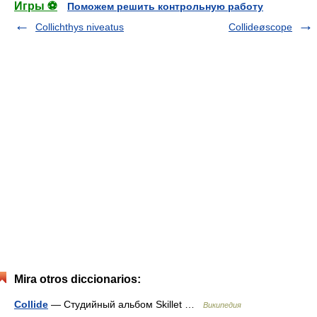
Игры ⚽
Поможем решить контрольную работу
Collichthys niveatus
Collideøscope
Mira otros diccionarios:
Collide
— Студийный альбом Skillet …
Википедия