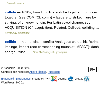
Law dictionary
collide
— 1620s, from L. collidere strike together, from com
together (see COM (Cf. com )) + laedere to strike, injure by
striking, of unknown origin. For Latin vowel change, see
ACQUISITION (Cf. acquisition). Related: Collided; colliding …
Etymology dictionary
collide
— *bump, clash, conflict Analogous words: hit, *strike:
impinge, impact (see corresponding nouns at IMPACT): dash,
charge, *rush …
New Dictionary of Synonyms
© Academic, 2000-2026
18+
Contacte con nosotros:
Apoyo técnico
,
Publicidad
Exportación Diccionarios
, creado en PHP,
Joomla,
Drupal,
WordPress, MODx.