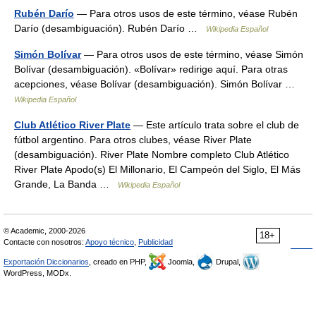
Rubén Darío
— Para otros usos de este término, véase Rubén
Darío (desambiguación). Rubén Darío …
Wikipedia Español
Simón Bolívar
— Para otros usos de este término, véase Simón
Bolívar (desambiguación). «Bolívar» redirige aquí. Para otras
acepciones, véase Bolívar (desambiguación). Simón Bolívar …
Wikipedia Español
Club Atlético River Plate
— Este artículo trata sobre el club de
fútbol argentino. Para otros clubes, véase River Plate
(desambiguación). River Plate Nombre completo Club Atlético
River Plate Apodo(s) El Millonario, El Campeón del Siglo, El Más
Grande, La Banda …
Wikipedia Español
© Academic, 2000-2026
18+
Contacte con nosotros:
Apoyo técnico
,
Publicidad
Exportación Diccionarios
, creado en PHP,
Joomla,
Drupal,
WordPress, MODx.