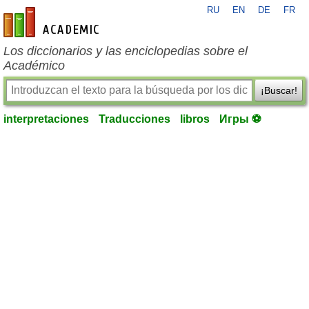
RU
EN
DE
FR
es-academic.com
Los diccionarios y las enciclopedias sobre el
Académico
¡Buscar!
interpretaciones
Traducciones
libros
Игры ⚽