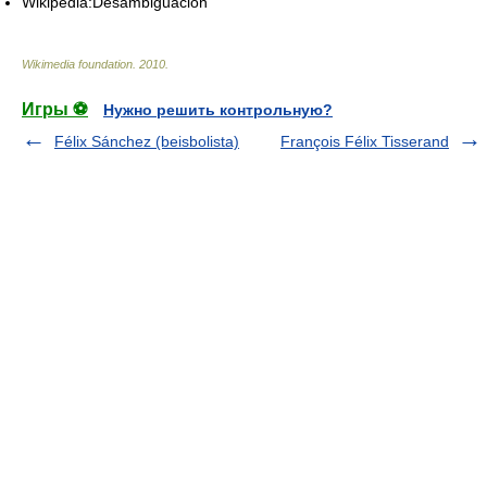
Wikipedia:Desambiguación
Wikimedia foundation
.
2010
.
Игры ⚽
Нужно решить контрольную?
Félix Sánchez (beisbolista)
François Félix Tisserand