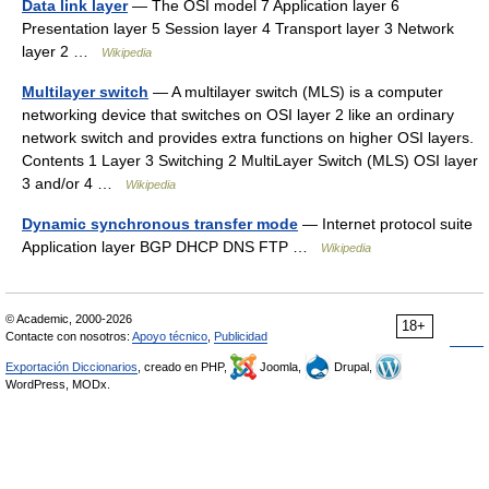
Data link layer
— The OSI model 7 Application layer 6
Presentation layer 5 Session layer 4 Transport layer 3 Network
layer 2 …
Wikipedia
Multilayer switch
— A multilayer switch (MLS) is a computer
networking device that switches on OSI layer 2 like an ordinary
network switch and provides extra functions on higher OSI layers.
Contents 1 Layer 3 Switching 2 MultiLayer Switch (MLS) OSI layer
3 and/or 4 …
Wikipedia
Dynamic synchronous transfer mode
— Internet protocol suite
Application layer BGP DHCP DNS FTP …
Wikipedia
© Academic, 2000-2026
18+
Contacte con nosotros:
Apoyo técnico
,
Publicidad
Exportación Diccionarios
, creado en PHP,
Joomla,
Drupal,
WordPress, MODx.