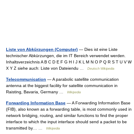
Liste von Abkürzungen (Computer)
— Dies ist eine Liste
technischer Abkürzungen, die im IT Bereich verwendet werden.
Inhaltsverzeichnis A B C D E F G H I J K L M N O P Q R S T U V W
X Y Z siehe auch: Liste von Dateiendu …
Deutsch Wikipedia
Telecommunication
— A parabolic satellite communication
antenna at the biggest facility for satellite communication in
Raisting, Bavaria, Germany …
Wikipedia
Forwarding Information Base
— A Forwarding Information Base
(FIB), also known as a forwarding table, is most commonly used in
network bridging, routing, and similar functions to find the proper
interface to which the input interface should send a packet to be
transmitted by… …
Wikipedia