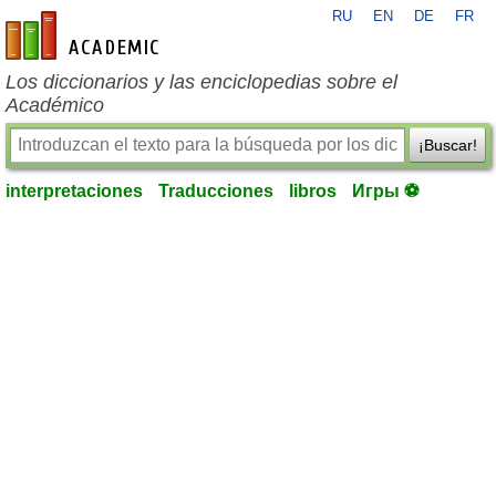
RU
EN
DE
FR
es-academic.com
Los diccionarios y las enciclopedias sobre el
Académico
¡Buscar!
interpretaciones
Traducciones
libros
Игры ⚽