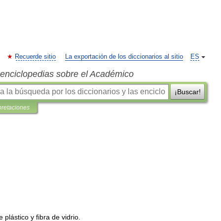
Recuerde sitio
La exportación de los diccionarios al sitio
ES
s enciclopedias sobre el Académico
¡Buscar!
pretaciones
e
plástico
y
fibra
de
vidrio
.