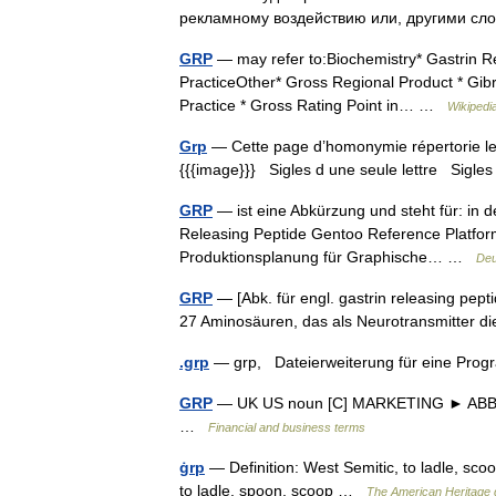
рекламному воздействию или, другими с
GRP
— may refer to:Biochemistry* Gastrin R
PracticeOther* Gross Regional Product * Gibr
Practice * Gross Rating Point in… …
Wikipedi
Grp
— Cette page d’homonymie répertorie les
{{{image}}} Sigles d une seule lettre Sigles 
GRP
— ist eine Abkürzung und steht für: in d
Releasing Peptide Gentoo Reference Platform
Produktionsplanung für Graphische… …
Deu
GRP
— [Abk. für engl. gastrin releasing pepti
27 Aminosäuren, das als Neurotransmitter di
.grp
— grp, Dateierweiterung für eine Pr
GRP
— UK US noun [C] MARKETING ► ABBRE
…
Financial and business terms
ġrp
— Definition: West Semitic, to ladle, scoo
to ladle, spoon, scoop …
The American Heritage d