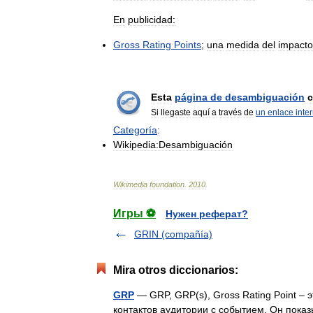
En
publicidad:
Gross
Rating
Points
;
una
medida
del
impacto
Esta
página
de
desambiguación
c
Si
llegaste
aquí
a
través
de
un
enlace
inte
Categoría
:
Wikipedia:Desambiguación
Wikimedia
foundation
.
2010
.
Игры ⚽
Нужен реферат?
GRIN (compañía)
Mira otros diccionarios:
GRP
— GRP, GRP(s), Gross Rating Point – 
контактов аудитории с событием. Он пока