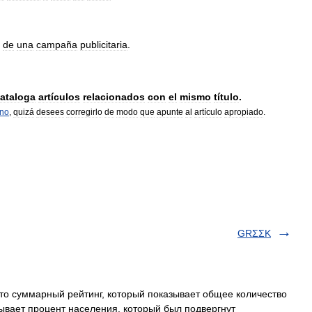
de
una
campaña
publicitaria
.
ataloga
artículos
relacionados
con
el
mismo
título
.
rno
,
quizá
desees
corregirlo
de
modo
que
apunte
al
artículo
apropiado
.
GRΣΣK
это суммарный рейтинг, который показывает общее количество
зывает процент населения, который был подвергнут