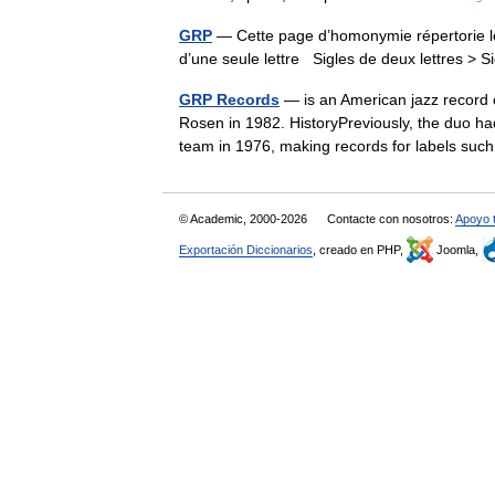
GRP
— Cette page d’homonymie répertorie le
d’une seule lettre Sigles de deux lettres > S
GRP Records
— is an American jazz record
Rosen in 1982. HistoryPreviously, the duo h
team in 1976, making records for labels 
© Academic, 2000-2026
Contacte con nosotros:
Apoyo 
Exportación Diccionarios
, creado en PHP,
Joomla,