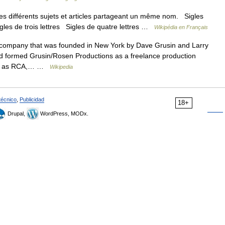
s différents sujets et articles partageant un même nom. Sigles
igles de trois lettres Sigles de quatre lettres …
Wikipédia en Français
 company that was founded in New York by Dave Grusin and Larry
ad formed Grusin/Rosen Productions as a freelance production
such as RCA,… …
Wikipedia
técnico
,
Publicidad
18+
Drupal,
WordPress, MODx.