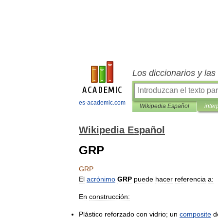
Los diccionarios y la
es-academic.com
Wikipedia Español
inter
Wikipedia Español
GRP
GRP
El
acrónimo
GRP
puede
hacer
referencia
a:
En
construcción:
Plástico
reforzado
con
vidrio
;
un
composite
d