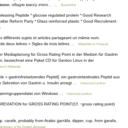
ловами, общую массу этого… …
Википедия
eleasing Peptide * glucose regulated protein * Good Research
altar Reform Party * Glass reinforced plastic * Good Recruitment
a
 différents sujets et articles partageant un même nom.
de deux lettres > Sigles de trois lettres …
Wikipédia en Français
er Mediaplanung für Gross Rating Point in der Medizin für Gastrin
; bezeichnet eine Paket CD für Gentoo Linux in der
tsch Wikipedia
de = gastrinfreisetzendes Peptid]: ein gastrointestinales Peptid aus
e Sekretion von Gastrin u. Insulin anregt …
Universal-Lexikon
ogrammgruppendatei von Windows …
Universal-Lexikon
VIATION for GROSS RATING POINT(Cf. ↑gross rating point)
p. carafe, probably from Arabic ġarrāfa, dipper, cup, from ġarafa,
ictionary of the English language