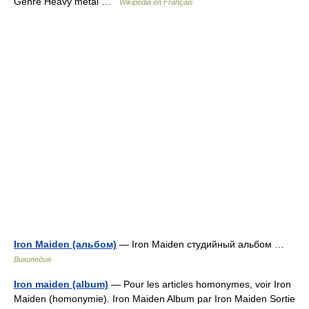
Genre Heavy metal …
Wikipédia en Français
Iron Maiden (альбом)
— Iron Maiden студийный альбом …
Википедия
Iron maiden (album)
— Pour les articles homonymes, voir Iron
Maiden (homonymie). Iron Maiden Album par Iron Maiden Sortie