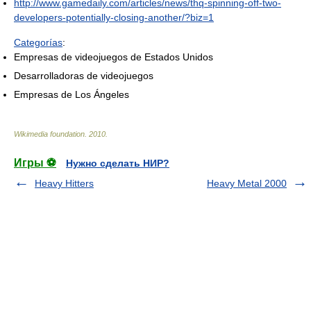
http://www.gamedaily.com/articles/news/thq-spinning-off-two-
developers-potentially-closing-another/?biz=1
Categorías
:
Empresas de videojuegos de Estados Unidos
Desarrolladoras de videojuegos
Empresas de Los Ángeles
Wikimedia foundation
.
2010
.
Игры ⚽
Нужно сделать НИР?
Heavy Hitters
Heavy Metal 2000