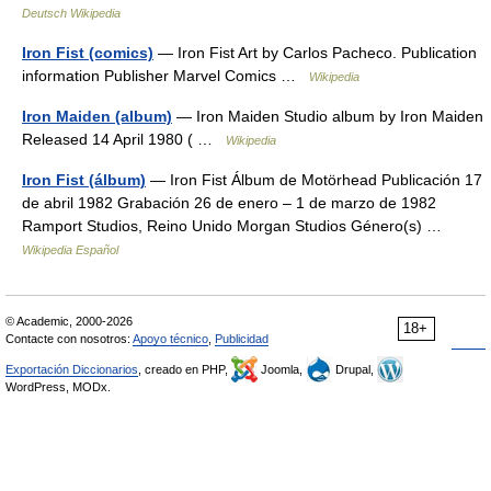
Deutsch Wikipedia
Iron Fist (comics)
— Iron Fist Art by Carlos Pacheco. Publication
information Publisher Marvel Comics …
Wikipedia
Iron Maiden (album)
— Iron Maiden Studio album by Iron Maiden
Released 14 April 1980 ( …
Wikipedia
Iron Fist (álbum)
— Iron Fist Álbum de Motörhead Publicación 17
de abril 1982 Grabación 26 de enero – 1 de marzo de 1982
Ramport Studios, Reino Unido Morgan Studios Género(s) …
Wikipedia Español
© Academic, 2000-2026
18+
Contacte con nosotros:
Apoyo técnico
,
Publicidad
Exportación Diccionarios
, creado en PHP,
Joomla,
Drupal,
WordPress, MODx.