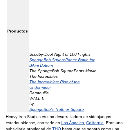
Productos
Scooby-Doo! Night of 100 Frights
SpongeBob SquarePants: Battle for
Bikini Bottom
The SpongeBob SquarePants Movie
The Incredibles
The Incredibles: Rise of the
Underminer
Ratatouille
WALL-E
Up
SpongeBob's Truth or Square
Heavy Iron Studios es una desarrolladora de videojuegos
estadounidense, con sede en
Los Ángeles
,
California
. Eran una
subsidiaria propiedad de
THQ
hasta que se separó como una