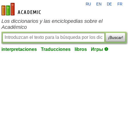
RU
EN
DE
FR
es-academic.com
Los diccionarios y las enciclopedias sobre el
Académico
¡Buscar!
interpretaciones
Traducciones
libros
Игры ⚽