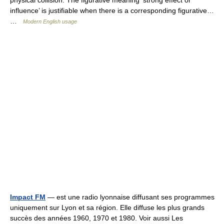
physical collision. The figurative meaning ‘strong effect or
influence’ is justifiable when there is a corresponding figurative…
…
Modern English usage
Impact FM
— est une radio lyonnaise diffusant ses programmes
uniquement sur Lyon et sa région. Elle diffuse les plus grands
succès des années 1960, 1970 et 1980. Voir aussi Les