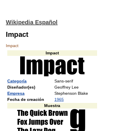
Wikipedia Español
Impact
Impact
Impact
Categoría
Sans-serif
Diseñador(es)
Geoffrey Lee
Empresa
Stephenson Blake
Fecha de creación
1965
Muestra