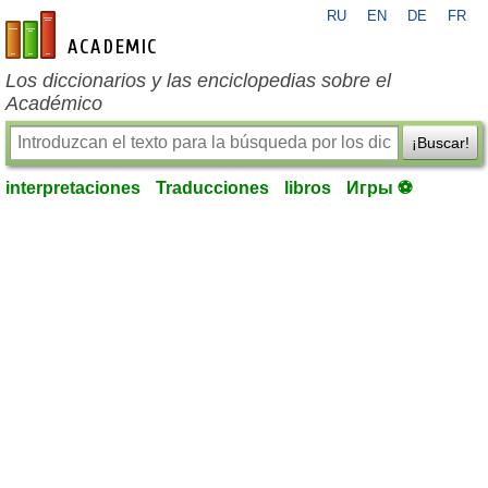
RU
EN
DE
FR
es-academic.com
Los diccionarios y las enciclopedias sobre el
Académico
¡Buscar!
interpretaciones
Traducciones
libros
Игры ⚽