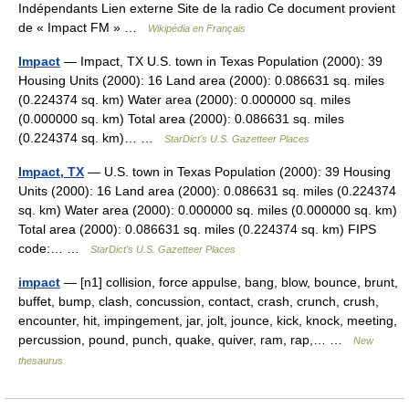
Indépendants Lien externe Site de la radio Ce document provient
de « Impact FM » …
Wikipédia en Français
Impact
— Impact, TX U.S. town in Texas Population (2000): 39
Housing Units (2000): 16 Land area (2000): 0.086631 sq. miles
(0.224374 sq. km) Water area (2000): 0.000000 sq. miles
(0.000000 sq. km) Total area (2000): 0.086631 sq. miles
(0.224374 sq. km)… …
StarDict's U.S. Gazetteer Places
Impact, TX
— U.S. town in Texas Population (2000): 39 Housing
Units (2000): 16 Land area (2000): 0.086631 sq. miles (0.224374
sq. km) Water area (2000): 0.000000 sq. miles (0.000000 sq. km)
Total area (2000): 0.086631 sq. miles (0.224374 sq. km) FIPS
code:… …
StarDict's U.S. Gazetteer Places
impact
— [n1] collision, force appulse, bang, blow, bounce, brunt,
buffet, bump, clash, concussion, contact, crash, crunch, crush,
encounter, hit, impingement, jar, jolt, jounce, kick, knock, meeting,
percussion, pound, punch, quake, quiver, ram, rap,… …
New
thesaurus