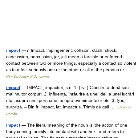
impact
— n Impact, impingement, collision, clash, shock,
concussion, percussion, jar, jolt mean a forcible or enforced
contact between two or more things, especially a contact so violent
as to affect seriously one or the other or all of the persons or… …
New Dictionary of Synonyms
impact
— IMPÁCT, impacturi, s.n. 1. (livr.) Ciocnire a două sau
mai multor corpuri. 2. Influenţă, înrâurire a unei idei, a unei lucrări
etc. asupra unei persoane, asupra evenimentelor etc. 3. Şoc;
surpriză. – Din fr. impact, lat. impactus. Trimis de gall …
Dicționar
Român
impact
— The literal meaning of the noun is ‘the action of one
body coming forcibly into contact with another’, and refers to