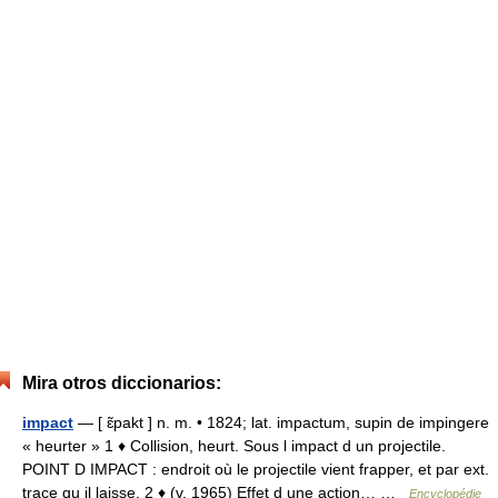
Mira otros diccionarios:
impact
— [ ɛ̃pakt ] n. m. • 1824; lat. impactum, supin de impingere
« heurter » 1 ♦ Collision, heurt. Sous l impact d un projectile.
POINT D IMPACT : endroit où le projectile vient frapper, et par ext.
trace qu il laisse. 2 ♦ (v. 1965) Effet d une action… …
Encyclopédie