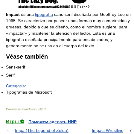
Impact
es una
tipografía
sans-serif diseñada por Geoffrey Lee en
1965. Se caracteriza por poseer unas formas muy comprimidas y
gruesas, debido a que se diseñó, como el nombre sugiere, para
«impactar» y mantener la atención del lector. Ésta es una
tipografía diseñada principalmente para encabezados, y
generalmente no se usa en el cuerpo del texto.
Véase también
Sans-serif
Serif
Categoría
:
Tipografías de Microsoft
Wikimedia foundation
.
2010
.
Игры ⚽
Поможем сделать НИР
Impa (The Legend of Zelda)
Impact Wrestling