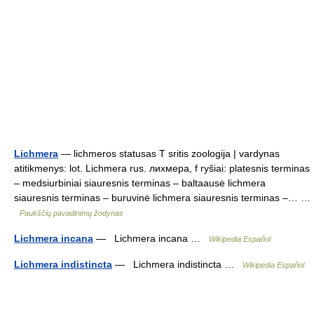
Lichmera
— lichmeros statusas T sritis zoologija | vardynas
atitikmenys: lot. Lichmera rus. лихмера, f ryšiai: platesnis terminas
– medsiurbiniai siauresnis terminas – baltaausė lichmera
siauresnis terminas – buruvinė lichmera siauresnis terminas –… …
Paukščių pavadinimų žodynas
Lichmera incana
— Lichmera incana …
Wikipedia Español
Lichmera indistincta
— Lichmera indistincta …
Wikipedia Español