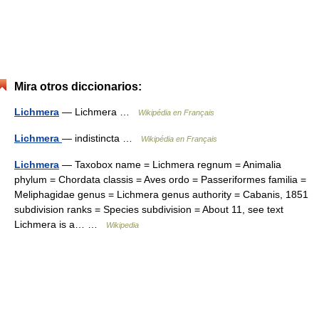
Mira otros diccionarios:
Lichmera
— Lichmera …
Wikipédia en Français
Lichmera
— indistincta …
Wikipédia en Français
Lichmera
— Taxobox name = Lichmera regnum = Animalia
phylum = Chordata classis = Aves ordo = Passeriformes familia =
Meliphagidae genus = Lichmera genus authority = Cabanis, 1851
subdivision ranks = Species subdivision = About 11, see text
Lichmera is a… …
Wikipedia