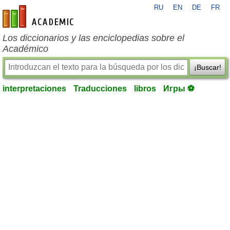
RU
EN
DE
FR
es-academic.com
Los diccionarios y las enciclopedias sobre el
Académico
¡Buscar!
interpretaciones
Traducciones
libros
Игры ⚽