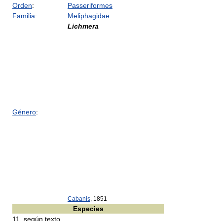
Orden
:
Passeriformes
Familia
:
Meliphagidae
Lichmera
Género
:
Cabanis
, 1851
Especies
11, según texto