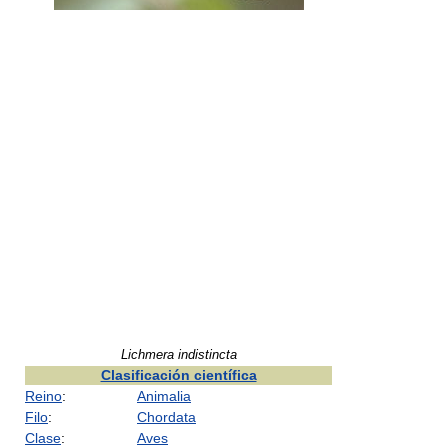
Lichmera indistincta
Clasificación científica
Reino
:
Animalia
Filo
:
Chordata
Clase
:
Aves