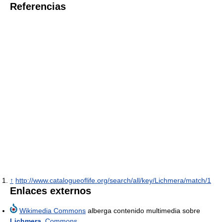
Referencias
↑
http://www.catalogueoflife.org/search/all/key/Lichmera/match/1
Enlaces externos
Wikimedia Commons
alberga contenido multimedia sobre
Lichmera
.
Commons