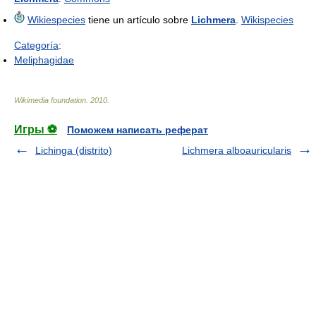
Wikiespecies
tiene un artículo sobre
Lichmera
.
Wikispecies
Categoría
:
Meliphagidae
Wikimedia foundation
.
2010
.
Игры ⚽
Поможем написать реферат
Lichinga (distrito)
Lichmera alboauricularis