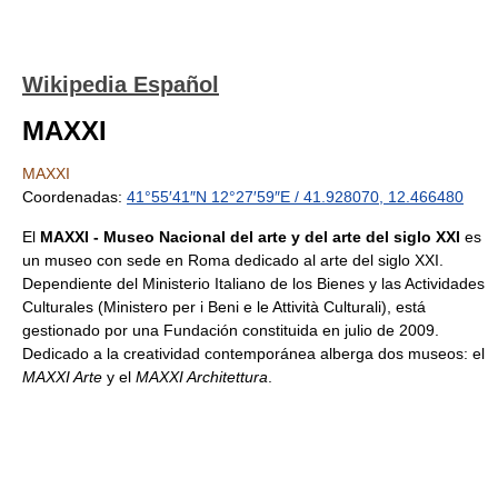
Wikipedia Español
MAXXI
MAXXI
Coordenadas:
41°55′41″N
12°27′59″E
/
41.928070
,
12.466480
El
MAXXI - Museo Nacional del arte y del arte del siglo XXI
es
un museo con sede en Roma dedicado al arte del siglo XXI.
Dependiente del Ministerio Italiano de los Bienes y las Actividades
Culturales (Ministero per i Beni e le Attività Culturali), está
gestionado por una Fundación constituida en julio de 2009.
Dedicado a la creatividad contemporánea alberga dos museos: el
MAXXI Arte
y el
MAXXI Architettura
.