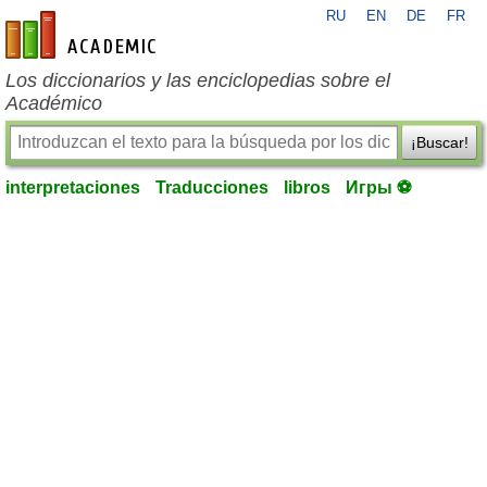
RU
EN
DE
FR
es-academic.com
Los diccionarios y las enciclopedias sobre el
Académico
¡Buscar!
interpretaciones
Traducciones
libros
Игры ⚽