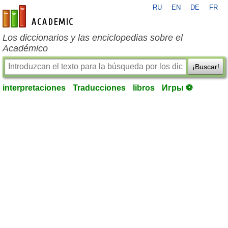
RU
EN
DE
FR
es-academic.com
Los diccionarios y las enciclopedias sobre el
Académico
¡Buscar!
interpretaciones
Traducciones
libros
Игры ⚽