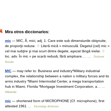
Mira otros diccionarios:
mic
— MIC, Ă, mici, adj. 1. Care este sub dimensiunile obişnuite;
de proporţii reduse. ♢ Literă mică = minusculă. Degetul (cel) mic =
cel mai subţire şi mai scurt dintre degete, aşezat lângă inelar. ♢
loc. adv. În mic = pe scară redusă, fără amploare.… …
Dicționar
Român
MIC
— may refer to: Business and industry*Military industrial
complex, the relationship between a nation s military forces and its
arms industry *Miami Intermodal Center, a mega transportation
hub in Miami, Florida *Mortgage Investment Corporation, a… …
Wikipedia
mic
— shortened form of MICROPHONE (Cf. microphone), first
attested 1961 …
Etymology dictionary