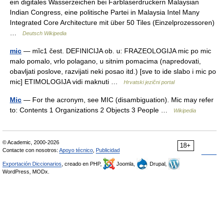
ein digitales Wasserzeichen bei Farblaserdruckern Malaysian
Indian Congress, eine politische Partei in Malaysia Intel Many
Integrated Core Architecture mit über 50 Tiles (Einzelprozessoren)
…
Deutsch Wikipedia
mic
— mȉc1 čest. DEFINICIJA ob. u: FRAZEOLOGIJA mic po mic
malo pomalo, vrlo polagano, u sitnim pomacima (napredovati,
obavljati poslove, razvijati neki posao itd.) [sve to ide slabo i mic po
mic] ETIMOLOGIJA vidi maknuti …
Hrvatski jezični portal
Mic
— For the acronym, see MIC (disambiguation). Mic may refer
to: Contents 1 Organizations 2 Objects 3 People …
Wikipedia
© Academic, 2000-2026
18+
Contacte con nosotros:
Apoyo técnico
,
Publicidad
Exportación Diccionarios
, creado en PHP,
Joomla,
Drupal,
WordPress, MODx.