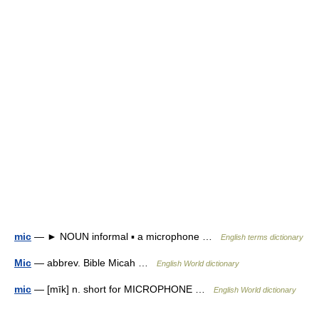
mic
— ► NOUN informal ▪ a microphone …
English terms dictionary
Mic
— abbrev. Bible Micah …
English World dictionary
mic
— [mīk] n. short for MICROPHONE …
English World dictionary