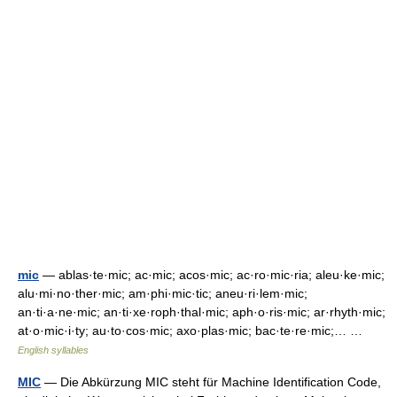
mic
— ablas·te·mic; ac·mic; acos·mic; ac·ro·mic·ria; aleu·ke·mic;
alu·mi·no·ther·mic; am·phi·mic·tic; aneu·ri·lem·mic;
an·ti·a·ne·mic; an·ti·xe·roph·thal·mic; aph·o·ris·mic; ar·rhyth·mic;
at·o·mic·i·ty; au·to·cos·mic; axo·plas·mic; bac·te·re·mic;… …
English syllables
MIC
— Die Abkürzung MIC steht für Machine Identification Code,