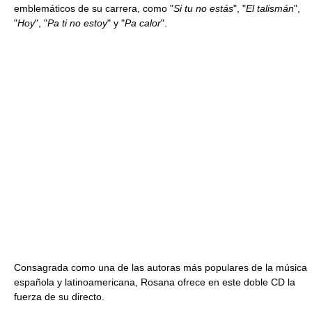
emblemáticos de su carrera, como "
Si tu no estás
", "
El talismán
",
"
Hoy
", "
Pa ti no estoy
" y "
Pa calor
".
Consagrada como una de las autoras más populares de la música
española y latinoamericana, Rosana ofrece en este doble CD la
fuerza de su directo.