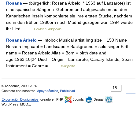
Rosana
— (bürgerlich: Rosana Arbelo; * 1963 auf Lanzarote) ist
eine spanische Sängerin. Geboren und aufgewachsen auf den
Kanarischen Inseln komponierte sie ihre ersten Stücke, nachdem
sie in den frühen 1980ern nach Madrid gezogen war. 1994 wurde
ihr Lied… …
Deutsch Wikipedia
Rosana Arbelo
— Infobox Musical artist Img size = 150 Name =
Rosana Img capt = Landscape = Background = solo singer Birth
name = Rosana Arbelo Alias = Born = birth date and
age|1963|10|24 Died = Origin = Lanzarote, Canary Islands, Spain
Instrument = Genre =… …
Wikipedia
© Academic, 2000-2026
18+
Contacte con nosotros:
Apoyo técnico
,
Publicidad
Exportación Diccionarios
, creado en PHP,
Joomla,
Drupal,
WordPress, MODx.