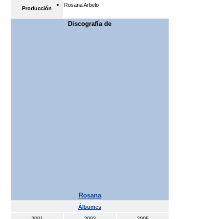
Rosana Arbelo
Producción
Discografía de
Rosana
Álbumes
2001
2003
2005