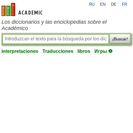
RU
EN
DE
FR
es-academic.com
Los diccionarios y las enciclopedias sobre el
Académico
¡Buscar!
interpretaciones
Traducciones
libros
Игры ⚽