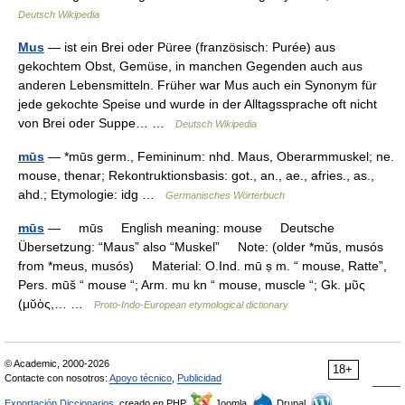
Deutsch Wikipedia
Mus
— ist ein Brei oder Püree (französisch: Purée) aus
gekochtem Obst, Gemüse, in manchen Gegenden auch aus
anderen Lebensmitteln. Früher war Mus auch ein Synonym für
jede gekochte Speise und wurde in der Alltagssprache oft nicht
von Brei oder Suppe… …
Deutsch Wikipedia
mūs
— *mūs germ., Femininum: nhd. Maus, Oberarmmuskel; ne.
mouse, thenar; Rekontruktionsbasis: got., an., ae., afries., as.,
ahd.; Etymologie: idg …
Germanisches Wörterbuch
mūs
— mūs English meaning: mouse Deutsche
Übersetzung: “Maus” also “Muskel” Note: (older *mŭs, musós
from *meus, musós) Material: O.Ind. mū ṣ m. “ mouse, Ratte”,
Pers. mūš “ mouse “; Arm. mu kn “ mouse, muscle “; Gk. μῦς
(μῠὸς,… …
Proto-Indo-European etymological dictionary
© Academic, 2000-2026
18+
Contacte con nosotros:
Apoyo técnico
,
Publicidad
Exportación Diccionarios
, creado en PHP,
Joomla,
Drupal,