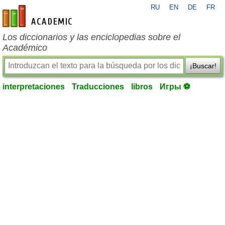
RU
EN
DE
FR
es-academic.com
Los diccionarios y las enciclopedias sobre el
Académico
¡Buscar!
interpretaciones
Traducciones
libros
Игры ⚽