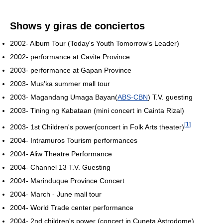
Shows y giras de conciertos
2002- Album Tour (Today's Youth Tomorrow's Leader)
2002- performance at Cavite Province
2003- performance at Gapan Province
2003- Mus'ka summer mall tour
2003- Magandang Umaga Bayan(
ABS-CBN
) T.V. guesting
2003- Tining ng Kabataan (mini concert in Cainta Rizal)
[
1
]
2003- 1st Children's power(concert in Folk Arts theater)
2004- Intramuros Tourism performances
2004- Aliw Theatre Performance
2004- Channel 13 T.V. Guesting
2004- Marinduque Province Concert
2004- March - June mall tour
2004- World Trade center performance
2004- 2nd children's power (concert in Cuneta Astrodome)