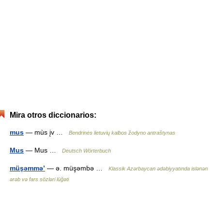
Mira otros diccionarios:
mus
— mùs įv …
Bendrinės lietuvių kalbos žodyno antraštynas
Mus
— Mus …
Deutsch Wörterbuch
müşəmmə’
— ə. müşəmbə …
Klassik Azərbaycan ədəbiyyatında islənən
ərəb və fars sözləri lüğəti