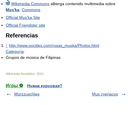
Wikimedia Commons
alberga contenido multimedia sobre
Mus'ka
.
Commons
Official Mus'ka Site
Official Friendster site
Referencias
↑
http://www.oocities.com/rosas_muska/Photos.html
Categoría
:
Grupos de música de Filipinas
Wikimedia foundation
.
2010
.
Игры ⚽
Нужна курсовая?
Mürzzuschlag
Mus cypriacus