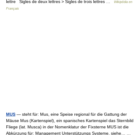
lettre Sigles de deux lettres > Sigles de trois lettres …
Wikipédia en
Français
MUS
— steht für: Mus, eine Speise regional für die Gattung der
Mäuse Mus (Kartenspiel), ein spanisches Kartenspiel das Sternbild
Fliege (lat. Musca) in der Nomenklatur der Fixsterne MUS ist die
Abkürzung für: Management Unterstützungs Systeme, siehe… …