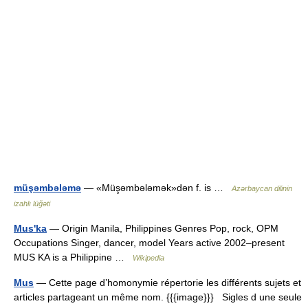
müşəmbələmə
— «Müşəmbələmək»dən f. is …
Azərbaycan dilinin
izahlı lüğəti
Mus'ka
— Origin Manila, Philippines Genres Pop, rock, OPM
Occupations Singer, dancer, model Years active 2002–present
MUS KA is a Philippine …
Wikipedia
Mus
— Cette page d’homonymie répertorie les différents sujets et
articles partageant un même nom. {{{image}}} Sigles d une seule