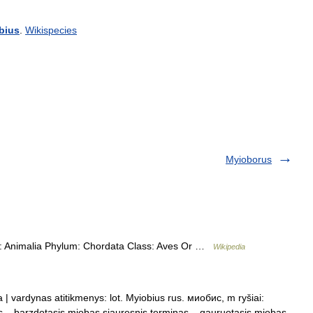
bius
.
Wikispecies
Myioborus
om: Animalia Phylum: Chordata Class: Aves Or …
Wikipedia
a | vardynas atitikmenys: lot. Myiobius rus. миобис, m ryšiai:
nas – barzdotasis miobas siauresnis terminas – gauruotasis miobas