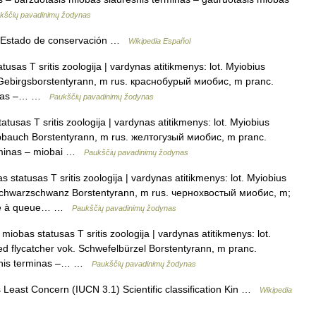
kščių pavadinimų žodynas
Estado de conservación …
Wikipedia Español
sas T sritis zoologija | vardynas atitikmenys: lot. Myiobius
k. Gebirgsborstentyrann, m rus. краснобурый миобис, m pranc.
rminas –… …
Paukščių pavadinimų žodynas
usas T sritis zoologija | vardynas atitikmenys: lot. Myiobius
lbbauch Borstentyrann, m rus. желтогузый миобис, m pranc.
terminas – miobai …
Paukščių pavadinimų žodynas
tatusas T sritis zoologija | vardynas atitikmenys: lot. Myiobius
k. Schwarzschwanz Borstentyrann, m rus. чернохвостый миобис, m;
lle à queue… …
Paukščių pavadinimų žodynas
miobas statusas T sritis zoologija | vardynas atitikmenys: lot.
d flycatcher vok. Schwefelbürzel Borstentyrann, m pranc.
tesnis terminas –… …
Paukščių pavadinimų žodynas
Least Concern (IUCN 3.1) Scientific classification Kin …
Wikipedia