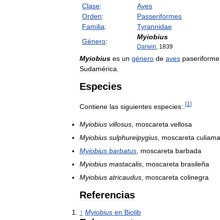
Clase
:
Aves
Orden
:
Passeriformes
Familia
:
Tyrannidae
Myiobius
Género
:
Darwin
,
1839
Myiobius
es
un
género
de
aves
paseriforme
Sudamérica
.
Especies
[
1
]
Contiene
las
siguientes
especies:
.
Myiobius
villosus
,
moscareta
vellosa
Myiobius
sulphureipygius
,
moscareta
culiamar
Myiobius
barbatus
,
moscareta
barbada
Myiobius
mastacalis
,
moscareta
brasileña
Myiobius
atricaudus
,
moscareta
colinegra
Referencias
↑
Myiobius
en
Biolib