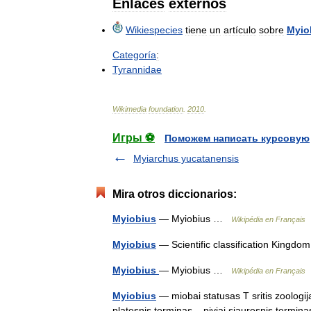
Enlaces
externos
Wikiespecies
tiene
un
artículo
sobre
Myio
Categoría
:
Tyrannidae
Wikimedia
foundation
.
2010
.
Игры ⚽
Поможем написать курсовую
Myiarchus yucatanensis
Mira otros diccionarios:
Myiobius
— Myiobius …
Wikipédia en Français
Myiobius
— Scientific classification Kingd
Myiobius
— Myiobius …
Wikipédia en Français
Myiobius
— miobai statusas T sritis zoologij
platesnis terminas – piviai siauresnis termi