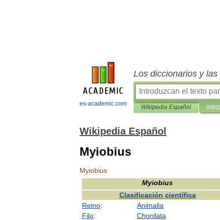
Los diccionarios y la
es-academic.com
Wikipedia Español
inter
Wikipedia Español
Myiobius
Myiobius
Myiobius
Clasificación
científica
Reino
:
Animalia
Filo
:
Chordata