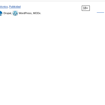
técnico
,
Publicidad
18+
Drupal,
WordPress, MODx.