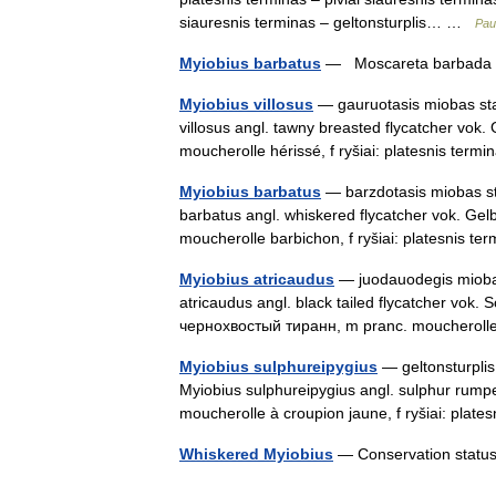
siauresnis terminas – geltonsturplis… …
Pau
Myiobius barbatus
— Moscareta barbada 
Myiobius villosus
— gauruotasis miobas statu
villosus angl. tawny breasted flycatcher vo
moucherolle hérissé, f ryšiai: platesnis te
Myiobius barbatus
— barzdotasis miobas stat
barbatus angl. whiskered flycatcher vok. Ge
moucherolle barbichon, f ryšiai: platesnis 
Myiobius atricaudus
— juodauodegis miobas s
atricaudus angl. black tailed flycatcher vo
чернохвостый тиранн, m pranc. mouchero
Myiobius sulphureipygius
— geltonsturplis 
Myiobius sulphureipygius angl. sulphur rumpe
moucherolle à croupion jaune, f ryšiai: pla
Whiskered Myiobius
— Conservation status 