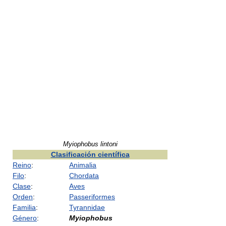
Myiophobus lintoni
Clasificación científica
Reino
:
Animalia
Filo
:
Chordata
Clase
:
Aves
Orden
:
Passeriformes
Familia
:
Tyrannidae
Género
:
Myiophobus