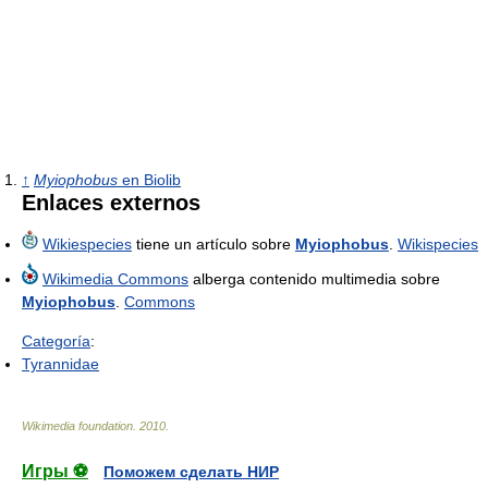
↑
Myiophobus
en Biolib
Enlaces externos
Wikiespecies
tiene un artículo sobre
Myiophobus
.
Wikispecies
Wikimedia Commons
alberga contenido multimedia sobre
Myiophobus
.
Commons
Categoría
:
Tyrannidae
Wikimedia foundation
.
2010
.
Игры ⚽
Поможем сделать НИР