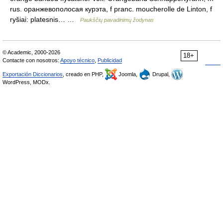
rus. оранжевополосая курэта, f pranc. moucherolle de Linton, f
ryšiai: platesnis… …
Paukščių pavadinimų žodynas
© Academic, 2000-2026
18+
Contacte con nosotros:
Apoyo técnico
,
Publicidad
Exportación Diccionarios
, creado en PHP,
Joomla,
Drupal,
WordPress, MODx.