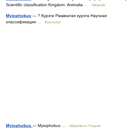
Scientific classification Kingdom: Animalia …
Wikipedia
Myiophobus
— ? Курэти Ржавчатая курэта Научная
классификация …
Википедия
Myiophobus
— Myiophobus …
Wikipédia en Français