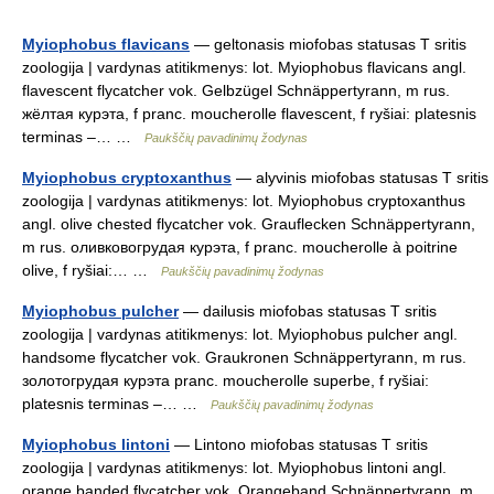
Myiophobus flavicans
— geltonasis miofobas statusas T sritis
zoologija | vardynas atitikmenys: lot. Myiophobus flavicans angl.
flavescent flycatcher vok. Gelbzügel Schnäppertyrann, m rus.
жёлтая курэта, f pranc. moucherolle flavescent, f ryšiai: platesnis
terminas –… …
Paukščių pavadinimų žodynas
Myiophobus cryptoxanthus
— alyvinis miofobas statusas T sritis
zoologija | vardynas atitikmenys: lot. Myiophobus cryptoxanthus
angl. olive chested flycatcher vok. Grauflecken Schnäppertyrann,
m rus. оливковогрудая курэта, f pranc. moucherolle à poitrine
olive, f ryšiai:… …
Paukščių pavadinimų žodynas
Myiophobus pulcher
— dailusis miofobas statusas T sritis
zoologija | vardynas atitikmenys: lot. Myiophobus pulcher angl.
handsome flycatcher vok. Graukronen Schnäppertyrann, m rus.
золотогрудая курэта pranc. moucherolle superbe, f ryšiai:
platesnis terminas –… …
Paukščių pavadinimų žodynas
Myiophobus lintoni
— Lintono miofobas statusas T sritis
zoologija | vardynas atitikmenys: lot. Myiophobus lintoni angl.
orange banded flycatcher vok. Orangeband Schnäppertyrann, m