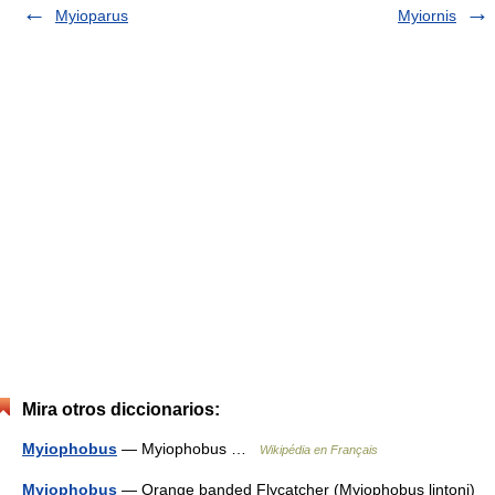
Myioparus
Myiornis
Mira otros diccionarios:
Myiophobus
— Myiophobus …
Wikipédia en Français
Myiophobus
— Orange banded Flycatcher (Myiophobus lintoni)