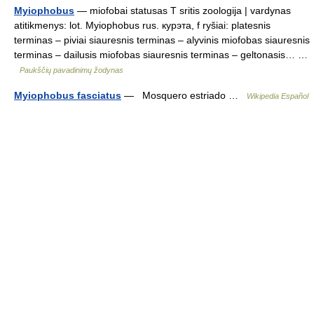
Myiophobus
— miofobai statusas T sritis zoologija | vardynas
atitikmenys: lot. Myiophobus rus. курэта, f ryšiai: platesnis
terminas – piviai siauresnis terminas – alyvinis miofobas siauresnis
terminas – dailusis miofobas siauresnis terminas – geltonasis… …
Paukščių pavadinimų žodynas
Myiophobus fasciatus
— Mosquero estriado …
Wikipedia Español