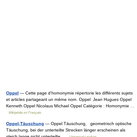
Oppel
— Cette page d’homonymie répertorie les différents sujets
et articles partageant un même nom. Oppel: Jean Hugues Oppel
Kenneth Oppel Nicolaus Michael Oppel Catégorie : Homonymie …
Wikipédia en Français
Oppel-Täuschung
— Oppel Täuschung, geometrisch optische
Täuschung, bei der unterteilte Strecken länger erscheinen als
gleich lange nicht unterteilte …
Universal-Lexikon