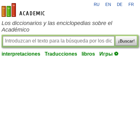
RU
EN
DE
FR
es-academic.com
Los diccionarios y las enciclopedias sobre el
Académico
¡Buscar!
interpretaciones
Traducciones
libros
Игры ⚽