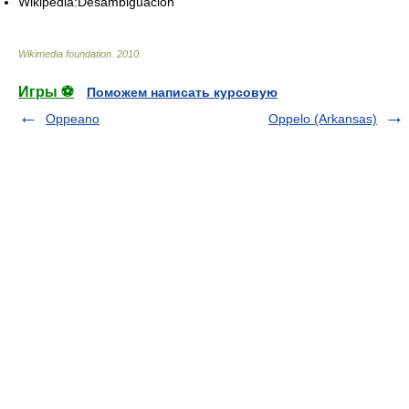
Wikipedia:Desambiguación
Wikimedia foundation
.
2010
.
Игры ⚽
Поможем написать курсовую
Oppeano
Oppelo (Arkansas)