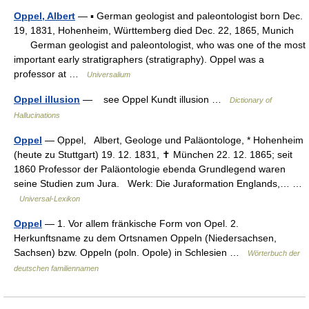
Oppel, Albert
— ▪ German geologist and paleontologist born Dec.
19, 1831, Hohenheim, Württemberg died Dec. 22, 1865, Munich
German geologist and paleontologist, who was one of the most
important early stratigraphers (stratigraphy). Oppel was a
professor at …
Universalium
Oppel illusion
— see Oppel Kundt illusion …
Dictionary of
Hallucinations
Oppel
— Ọppel, Albert, Geologe und Paläontologe, * Hohenheim
(heute zu Stuttgart) 19. 12. 1831, ✝ München 22. 12. 1865; seit
1860 Professor der Paläontologie ebenda Grundlegend waren
seine Studien zum Jura. Werk: Die Juraformation Englands,… …
Universal-Lexikon
Oppel
— 1. Vor allem fränkische Form von Opel. 2.
Herkunftsname zu dem Ortsnamen Oppeln (Niedersachsen,
Sachsen) bzw. Oppeln (poln. Opole) in Schlesien …
Wörterbuch der
deutschen familiennamen