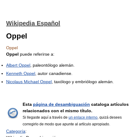
Wikipedia Español
Oppel
Oppel
Oppel
puede referirse a:
Albert Oppel
, paleontólogo alemán.
Kenneth Oppel
, autor canadiense.
Nicolaus Michael Oppel
, taxólogo y embriólogo alemán.
Esta
página de desambiguación
cataloga artículos
relacionados con el mismo título.
Si llegaste aquí a través de
un enlace interno
, quizá desees
corregirlo de modo que apunte al artículo apropiado.
Categoría
: