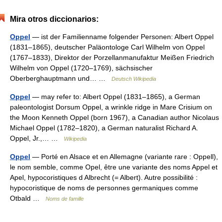
Mira otros diccionarios:
Oppel
— ist der Familienname folgender Personen: Albert Oppel
(1831–1865), deutscher Paläontologe Carl Wilhelm von Oppel
(1767–1833), Direktor der Porzellanmanufaktur Meißen Friedrich
Wilhelm von Oppel (1720–1769), sächsischer
Oberberghauptmann und… …
Deutsch Wikipedia
Oppel
— may refer to: Albert Oppel (1831–1865), a German
paleontologist Dorsum Oppel, a wrinkle ridge in Mare Crisium on
the Moon Kenneth Oppel (born 1967), a Canadian author Nicolaus
Michael Oppel (1782–1820), a German naturalist Richard A.
Oppel, Jr.,… …
Wikipedia
Oppel
— Porté en Alsace et en Allemagne (variante rare : Oppell),
le nom semble, comme Opel, être une variante des noms Appel et
Apel, hypocoristiques d Albrecht (= Albert). Autre possibilité :
hypocoristique de noms de personnes germaniques comme
Otbald …
Noms de famille