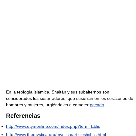
En la teología islámica, Shaitán y sus subalternos son
considerados los susurradores, que susurran en los corazones de
hombres y mujeres, urgiéndoles a cometer
pecado
.
Referencias
http://www.etymonline.com/index.php?term=Eblis
http://www.themystica.org/mystica/articles/i/iblis.html