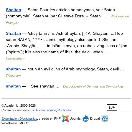
Shaitan
— Satan Pour les articles homonymes, voir Satan
(homonymie). Satan vu par Gustave Doré. « Satan …
Wikipédia en
Français
Shaitan
— /shuy tahn /, n. Ash Shaytan. [ < Ar Shaytan, c. Heb
satan SATAN] * * * ▪ Islamic mythology also spelled Sheitan,
Arabic Shayṭān, in Islāmic myth, an unbelieving class of jinn
(“spirits”); it is also the name of Iblīs, the devil, when… …
Universalium
shaitan
— noun An evil djinn of Arab mythology, Satan, devil …
Wiktionary
shaitan
— See shaytan …
Encyclopedia of Demons and Demonology
© Academic, 2000-2026
18+
Contacte con nosotros:
Apoyo técnico
,
Publicidad
Exportación Diccionarios
, creado en PHP,
Joomla,
Drupal,
WordPress, MODx.