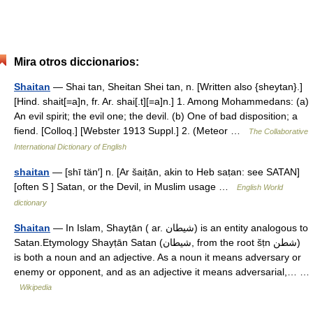
Mira otros diccionarios:
Shaitan
— Shai tan, Sheitan Shei tan, n. [Written also {sheytan}.]
[Hind. shait[=a]n, fr. Ar. shai[.t][=a]n.] 1. Among Mohammedans: (a)
An evil spirit; the evil one; the devil. (b) One of bad disposition; a
fiend. [Colloq.] [Webster 1913 Suppl.] 2. (Meteor …
The Collaborative
International Dictionary of English
shaitan
— [shī tän′] n. [Ar šaiṭān, akin to Heb saṭan: see SATAN]
[often S ] Satan, or the Devil, in Muslim usage …
English World
dictionary
Shaitan
— In Islam, Shayṭān ( ar. شيطان) is an entity analogous to
Satan.Etymology Shayṭān Satan (شيطان, from the root šṭn ش⁬ط⁬ن)
is both a noun and an adjective. As a noun it means adversary or
enemy or opponent, and as an adjective it means adversarial,… …
Wikipedia