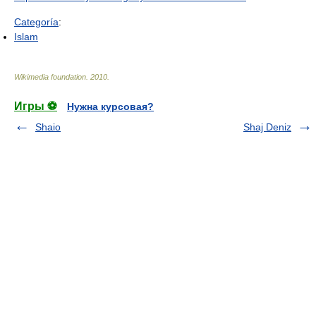
Categoría
:
Islam
Wikimedia foundation
.
2010
.
Игры ⚽
Нужна курсовая?
Shaio
Shaj Deniz