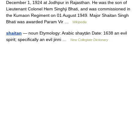
December 1, 1924 at Jodhpur in Rajasthan. He was the son of
Lieutenant Colonel Hem Singhji Bhati, and was commissioned in
the Kumaon Regiment on 01 August 1949. Major Shaitan Singh
Bhati was awarded Param Vir …
Wikipedia
shaitan
— noun Etymology: Arabic shayṭān Date: 1638 an evil
spirit; specifically an evil jinni …
New Collegiate Dictionary