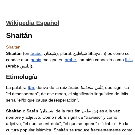
Wikipedia Español
Shaitán
Shaitán
Shaitán
(en
árabe
:
شيطان
); plural: شياطين Shayatin) es como se
conoce a un
genio
maligno en
árabe
, también conocido como
Iblis
(Árabe إبليس).
Etimología
La palabra
Iblis
deriva de la raíz árabe
balasa
بَلَسَ, que significa
"el desesperado"; de ese modo, el significado linguístico de Iblis
sería "el/lo que causa desesperación".
Shaitán
o
Satán
(شيطان, de la raíz šṭn ش-⁬ط-⁬ن) es a la vez
nombre y adjetivo. Como nobre significa "travieso" y como
adjetivo, "el que se enfrenta", "el que se opone" o "diablo". En la
cultura popular islámica, Shaitán se traduce frecuentemente como