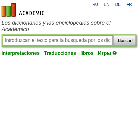
RU
EN
DE
FR
es-academic.com
Los diccionarios y las enciclopedias sobre el
Académico
¡Buscar!
interpretaciones
Traducciones
libros
Игры ⚽