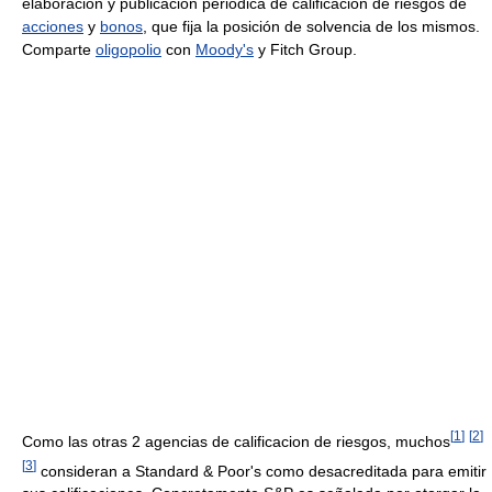
elaboración y publicación periódica de calificación de riesgos de
acciones
y
bonos
, que fija la posición de solvencia de los mismos.
Comparte
oligopolio
con
Moody's
y Fitch Group.
[
1
]
[
2
]
Como las otras 2 agencias de calificacion de riesgos, muchos
[
3
]
consideran a Standard & Poor's como desacreditada para emitir