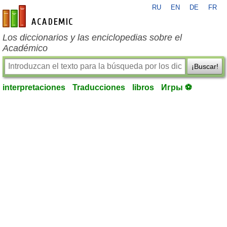
RU
EN
DE
FR
es-academic.com
Los diccionarios y las enciclopedias sobre el
Académico
¡Buscar!
interpretaciones
Traducciones
libros
Игры ⚽