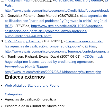
↑
Krugman, Paul
(09/08/2011), «
Credibilidad, descaro y deuda
»,
El
País
,
http://www.elpais.com/articulo/economia/Credibilidad/descaro/de
↑
González-Páramo, José Manuel (08/07/2011), «
Las agencias de
calificación son "parte del problema" y "agravan la crisis", según el
BCE
»,
RTVE.es
,
http://www.rtve.es/noticias/20110708/agencias-
calificacion-son-parte-del-problema-lanzan-profecias-
autocumplidoras/446326.shtml
↑
Van Rompuy, Herman
(10/07/2011), «
"Tenemos que controlar
las agencias de calificación, romper su oligopolio"
»,
El País
,
http://www.elpais.com/articulo/economia/Tenemos/controlar/agencia
↑
Tomlinson, Richard; Evans, David (2007-06-01), «
CDOs mask
huge subprime losses, abetted by credit rating agencies
»,
International Herald Tribune
,
http://www.iht.com/articles/2007/05/31/bloomberg/bxinvest.php
Enlaces externos
Web oficial de Standard and Poor's
Categorías
:
Agencias de calificación crediticia
Economía de la Ciudad de Nueva York