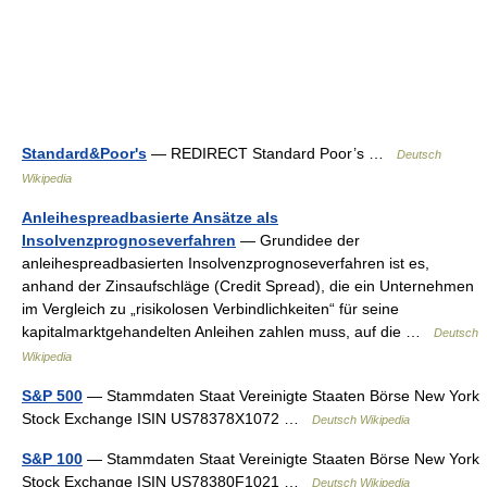
Standard&Poor's
— REDIRECT Standard Poor’s …
Deutsch
Wikipedia
Anleihespreadbasierte Ansätze als
Insolvenzprognoseverfahren
— Grundidee der
anleihespreadbasierten Insolvenzprognoseverfahren ist es,
anhand der Zinsaufschläge (Credit Spread), die ein Unternehmen
im Vergleich zu „risikolosen Verbindlichkeiten“ für seine
kapitalmarktgehandelten Anleihen zahlen muss, auf die …
Deutsch
Wikipedia
S&P 500
— Stammdaten Staat Vereinigte Staaten Börse New York
Stock Exchange ISIN US78378X1072 …
Deutsch Wikipedia
S&P 100
— Stammdaten Staat Vereinigte Staaten Börse New York
Stock Exchange ISIN US78380F1021 …
Deutsch Wikipedia