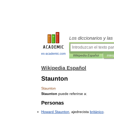
Los diccionarios y la
es-academic.com
Wikipedia Español
inter
Wikipedia Español
Staunton
Staunton
Staunton
puede
referirse
a:
Personas
Howard
Staunton
,
ajedrecista
británico
.