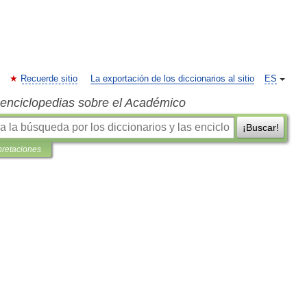
Recuerde sitio
La exportación de los diccionarios al sitio
ES
s enciclopedias sobre el Académico
¡Buscar!
pretaciones