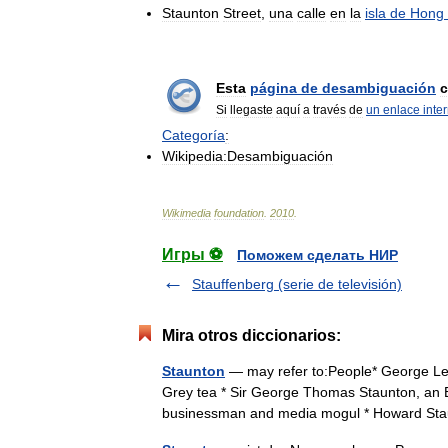
Staunton
Street
,
una
calle
en
la
isla
de
Hong
Esta
página
de
desambiguación
c
Si
llegaste
aquí
a
través
de
un
enlace
inte
Categoría
:
Wikipedia:Desambiguación
Wikimedia
foundation
.
2010
.
Игры ⚽
Поможем сделать НИР
Stauffenberg (serie de televisión)
Mira otros diccionarios:
Staunton
— may refer to:People* George Leon
Grey tea * Sir George Thomas Staunton, an Eng
businessman and media mogul * Howard S