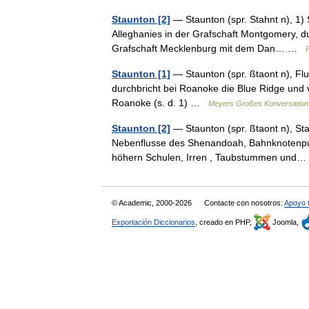
Staunton [2]
— Staunton (spr. Stahnt n), 1) 
Alleghanies in der Grafschaft Montgomery, durc
Grafschaft Mecklenburg mit dem Dan… …
P
Staunton [1]
— Staunton (spr. ßtaont n), Flu
durchbricht bei Roanoke die Blue Ridge und v
Roanoke (s. d. 1) …
Meyers Großes Konversation
Staunton [2]
— Staunton (spr. ßtaont n), St
Nebenflusse des Shenandoah, Bahnknotenpunk
höhern Schulen, Irren , Taubstummen un
© Academic, 2000-2026
Contacte con nosotros:
Apoyo 
Exportación Diccionarios
, creado en PHP,
Joomla,