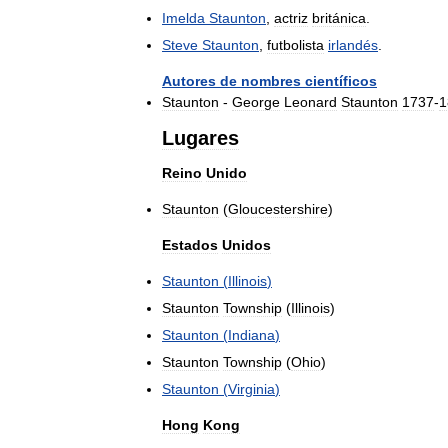
Imelda
Staunton
,
actriz
británica
.
Steve
Staunton
,
futbolista
irlandés
.
Autores
de
nombres
científicos
Staunton
-
George
Leonard
Staunton
1737
-
1
Lugares
Reino
Unido
Staunton
(
Gloucestershire
)
Estados
Unidos
Staunton
(
Illinois
)
Staunton
Township
(
Illinois
)
Staunton
(
Indiana
)
Staunton
Township
(
Ohio
)
Staunton
(
Virginia
)
Hong
Kong