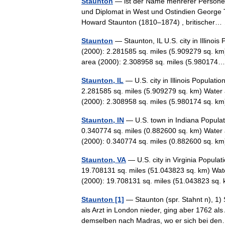
Staunton
— ist der Name mehrerer Personen
und Diplomat in West und Ostindien George 
Howard Staunton (1810–1874) , britische
Staunton
— Staunton, IL U.S. city in Illinoi
(2000): 2.281585 sq. miles (5.909279 sq. km
area (2000): 2.308958 sq. miles (5.9801
Staunton, IL
— U.S. city in Illinois Populat
2.281585 sq. miles (5.909279 sq. km) Water 
(2000): 2.308958 sq. miles (5.980174 sq.
Staunton, IN
— U.S. town in Indiana Populat
0.340774 sq. miles (0.882600 sq. km) Water 
(2000): 0.340774 sq. miles (0.882600 sq. 
Staunton, VA
— U.S. city in Virginia Popula
19.708131 sq. miles (51.043823 sq. km) Wate
(2000): 19.708131 sq. miles (51.043823 s
Staunton [1]
— Staunton (spr. Stahnt n), 1) 
als Arzt in London nieder, ging aber 1762 al
demselben nach Madras, wo er sich bei 