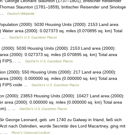
: George Leonard Staunton (1737–1801), britischer Reisender
Thomas Staunton (1781–1859), britischer Reisender und Sinologe
r… …
Deutsch Wikipedia
s Population (2000): 5030 Housing Units (2000): 2153 Land area
) Water area (2000): 0.027373 sq. miles (0.070895 sq. km) Total
74… …
StarDict's U.S. Gazetteer Places
ion (2000): 5030 Housing Units (2000): 2153 Land area (2000):
area (2000): 0.027373 sq. miles (0.070895 sq. km) Total area
 km) FIPS… …
StarDict's U.S. Gazetteer Places
ion (2000): 550 Housing Units (2000): 217 Land area (2000):
area (2000): 0.000000 sq. miles (0.000000 sq. km) Total area
km) FIPS code …
StarDict's U.S. Gazetteer Places
tion (2000): 23853 Housing Units (2000): 10427 Land area (2000):
r area (2000): 0.000000 sq. miles (0.000000 sq. km) Total area
q. km)… …
StarDict's U.S. Gazetteer Places
Sir George Leonard, geb. um 1740 zu Galway in Irland, ließ sich
s Arzt nach Ostindien, wurde Secretär des Lord Macartney, ging mit
den… …
Pierer's Universal-Lexikon