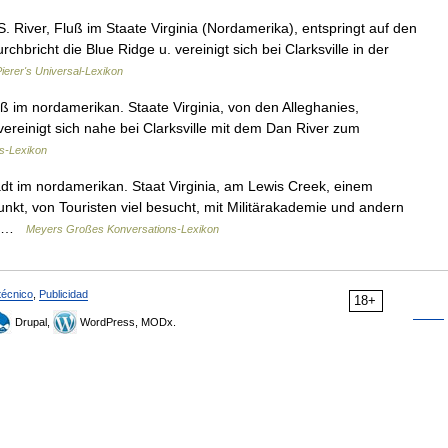
S. River, Fluß im Staate Virginia (Nordamerika), entspringt auf den
hbricht die Blue Ridge u. vereinigt sich bei Clarksville in der
ierer's Universal-Lexikon
ß im nordamerikan. Staate Virginia, von den Alleghanies,
ereinigt sich nahe bei Clarksville mit dem Dan River zum
s-Lexikon
adt im nordamerikan. Staat Virginia, am Lewis Creek, einem
t, von Touristen viel besucht, mit Militärakademie und andern
d… …
Meyers Großes Konversations-Lexikon
técnico
,
Publicidad
18+
Drupal,
WordPress, MODx.