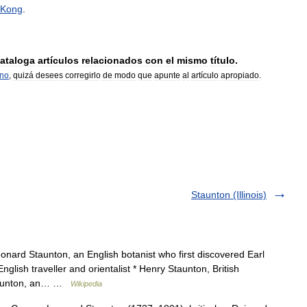
Kong
.
ataloga
artículos
relacionados
con
el
mismo
título
.
rno
,
quizá
desees
corregirlo
de
modo
que
apunte
al
artículo
apropiado
.
Staunton (Illinois)
ard Staunton, an English botanist who first discovered Earl
lish traveller and orientalist * Henry Staunton, British
taunton, an… …
Wikipedia