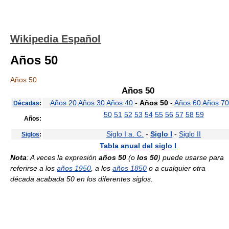
Wikipedia Español
Años 50
Años 50
Años 50
Años 20
Años 30
Años 40
-
Años 50
-
Años 60
Años 70
Décadas
:
50
51
52
53
54
55
56
57
58
59
Años:
Siglo I a. C.
-
Siglo I
-
Siglo II
Siglos
:
Tabla anual del siglo I
Nota
: A veces la expresión
años 50
(o
los 50
) puede usarse para
referirse a los
años 1950
, a los
años 1850
o a cualquier otra
década acabada 50 en los diferentes siglos.