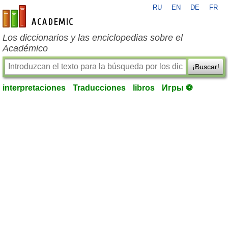
RU
EN
DE
FR
es-academic.com
Los diccionarios y las enciclopedias sobre el
Académico
¡Buscar!
interpretaciones
Traducciones
libros
Игры ⚽