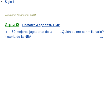
Siglo I
Wikimedia foundation
.
2010
.
Игры ⚽
Поможем сделать НИР
50 mejores jugadores de la
¿Quién quiere ser millonario?
historia de la NBA