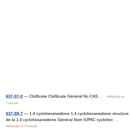
637-07-0
— Clofibrate Clofibrate Général No CAS …
Wikipédia en
Français
637-88-7
— 1,4 cyclohexanedione 1,4 cyclohexanedione structure
de la 1,4 cyclohexanedione Général Nom IUPAC cyclohex …
Wikipédia en Français