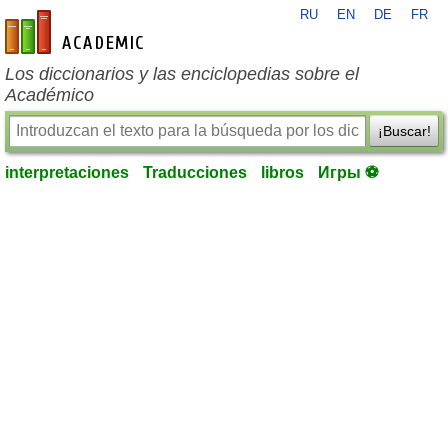
RU
EN
DE
FR
es-academic.com
Los diccionarios y las enciclopedias sobre el
Académico
¡Buscar!
interpretaciones
Traducciones
libros
Игры ⚽