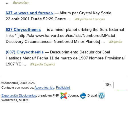
…
Википедия
637 -always and forever-
— Album par Crystal Kay Sortie
22 août 2001 Durée 52:29 Genre …
Wikipédia en Français
637 Chrysothemis
— is a minor planet orbiting the Sun. External
links * [http://cfa www.harvard.edu/iau/lists/NumberedMPs.txt
Discovery Circumstances: Numbered Minor Planets] …
Wikipedia
(637) Chrysothemis
— Descubrimiento Descubridor Joel
Hastings Metcalf Fecha 11 de marzo de 1907 Nombre Provisional
1907 YE …
Wikipedia Español
© Academic, 2000-2026
18+
Contacte con nosotros:
Apoyo técnico
,
Publicidad
Exportación Diccionarios
, creado en PHP,
Joomla,
Drupal,
WordPress, MODx.