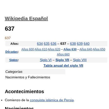
Wikipedia Español
637
637
634
635
636
–
637
–
638
639
640
Años:
Años 600
Años 610
Años 620
–
Años 630
–
Años 640
Años 650
Décadas
:
Años 660
Siglo VI
–
Siglo VII
–
Siglo VIII
Siglos
:
Tabla anual del siglo VII
Categorías
Nacimientos y Fallecimientos
Acontecimientos
Comienzo de la
conquista islámica de Persia
.
Nacimientos