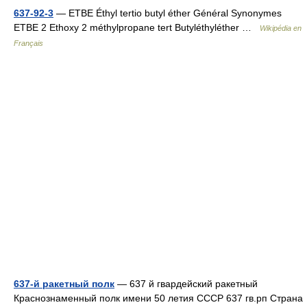
637-92-3
— ETBE Éthyl tertio butyl éther Général Synonymes
ETBE 2 Ethoxy 2 méthylpropane tert Butyléthyléther …
Wikipédia en
Français
637-й ракетный полк
— 637 й гвардейский ракетный
Краснознаменный полк имени 50 летия СССР 637 гв.рп Страна