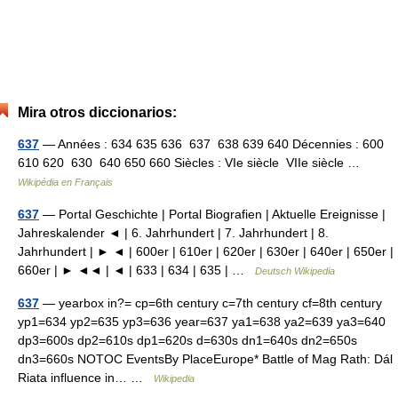
Mira otros diccionarios:
637
— Années : 634 635 636 637 638 639 640 Décennies : 600
610 620 630 640 650 660 Siècles : VIe siècle VIIe siècle …
Wikipédia en Français
637
— Portal Geschichte | Portal Biografien | Aktuelle Ereignisse |
Jahreskalender ◄ | 6. Jahrhundert | 7. Jahrhundert | 8.
Jahrhundert | ► ◄ | 600er | 610er | 620er | 630er | 640er | 650er |
660er | ► ◄◄ | ◄ | 633 | 634 | 635 | …
Deutsch Wikipedia
637
— yearbox in?= cp=6th century c=7th century cf=8th century
yp1=634 yp2=635 yp3=636 year=637 ya1=638 ya2=639 ya3=640
dp3=600s dp2=610s dp1=620s d=630s dn1=640s dn2=650s
dn3=660s NOTOC EventsBy PlaceEurope* Battle of Mag Rath: Dál
Riata influence in… …
Wikipedia