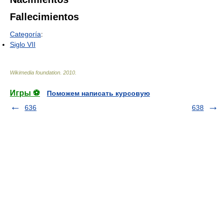
Fallecimientos
Categoría
:
Siglo VII
Wikimedia foundation
.
2010
.
Игры ⚽
Поможем написать курсовую
636
638