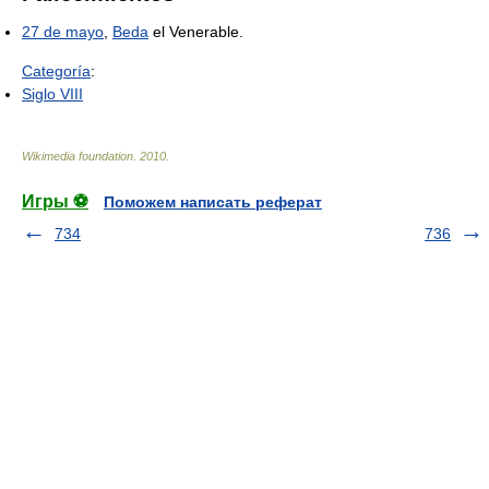
27 de mayo
,
Beda
el Venerable.
Categoría
:
Siglo VIII
Wikimedia foundation
.
2010
.
Игры ⚽
Поможем написать реферат
734
736