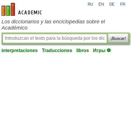
RU
EN
DE
FR
es-academic.com
Los diccionarios y las enciclopedias sobre el
Académico
¡Buscar!
interpretaciones
Traducciones
libros
Игры ⚽