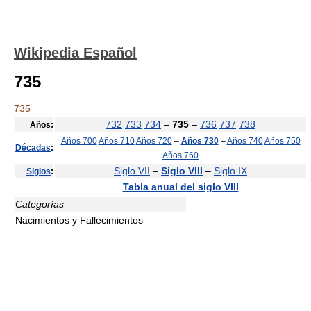
Wikipedia Español
735
735
732
733
734
–
735
–
736
737
738
Años:
Años 700
Años 710
Años 720
–
Años 730
–
Años 740
Años 750
Décadas
:
Años 760
Siglo VII
–
Siglo VIII
–
Siglo IX
Siglos
:
Tabla anual del siglo VIII
Categorías
Nacimientos y Fallecimientos