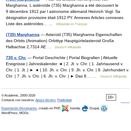
Marghanna. L astéroïde (735) Marghanna a été découvert le
9 décembre 1912 par l astronome allemand Heinrich Vogt. Sa
désignation provisoire était 1912 PY. Annexes Articles connexes
Liste des astéroïdes… …
Wikipédia en Français
(735) Marghanna
— Asteroid (735) Marghanna Eigenschaften
des Orbits (Animation) Orbittyp Hauptgürtelasteroid Große
Halbachse 2,7314 AE …
Deutsch Wikipedia
735 v. Chr.
— Portal Geschichte | Portal Biografien | Aktuelle
Ereignisse | Jahreskalender ◄ | 2. Jt. v. Chr. | 1. Jahrtausend v.
Chr. | 1. Jt. | ► ◄ | 10. Jh. v. Chr. | 9. Jh. v. Chr. | 8. Jahrhundert v.
Chr. | 7. Jh. v. Chr. | 6. Jh. v. Chr. | ► Das 8.… …
Deutsch Wikipedia
© Academic, 2000-2026
18+
Contacte con nosotros:
Apoyo técnico
,
Publicidad
Exportación Diccionarios
, creado en PHP,
Joomla,
Drupal,
WordPress, MODx.