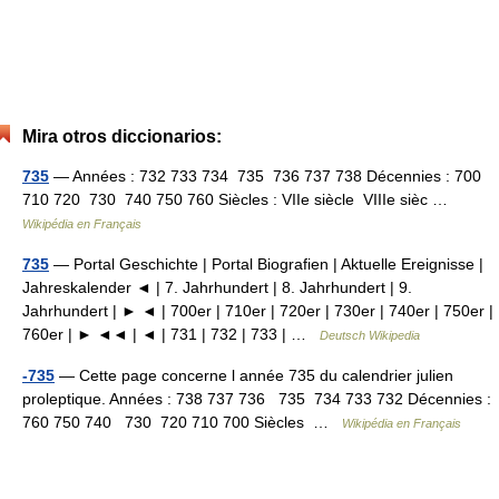
Mira otros diccionarios:
735
— Années : 732 733 734 735 736 737 738 Décennies : 700
710 720 730 740 750 760 Siècles : VIIe siècle VIIIe sièc …
Wikipédia en Français
735
— Portal Geschichte | Portal Biografien | Aktuelle Ereignisse |
Jahreskalender ◄ | 7. Jahrhundert | 8. Jahrhundert | 9.
Jahrhundert | ► ◄ | 700er | 710er | 720er | 730er | 740er | 750er |
760er | ► ◄◄ | ◄ | 731 | 732 | 733 | …
Deutsch Wikipedia
-735
— Cette page concerne l année 735 du calendrier julien
proleptique. Années : 738 737 736 735 734 733 732 Décennies :
760 750 740 730 720 710 700 Siècles …
Wikipédia en Français