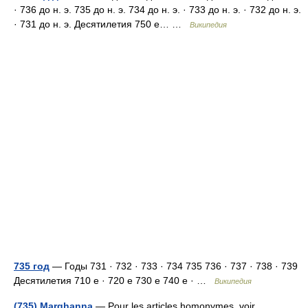
· 736 до н. э. 735 до н. э. 734 до н. э. · 733 до н. э. · 732 до н. э.
· 731 до н. э. Десятилетия 750 е… …
Википедия
735 год
— Годы 731 · 732 · 733 · 734 735 736 · 737 · 738 · 739
Десятилетия 710 е · 720 е 730 е 740 е · …
Википедия
(735) Marghanna
— Pour les articles homonymes, voir