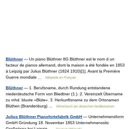
Blüthner
— Un piano Blüthner 8G Blüthner est le nom d un
facteur de pianos allemand, dont la maison a été fondée en 1853
à Leipzig par Julius Blüthner (1824 1910)[1]. Avant la Première
Guerre mondiale …
Wikipédia en Français
Blüthner
— 1. Berufsname, durch Rundung entstandene
niederdeutsche Form von Bliedtner (1.). 2. Vereinzelt Übername
zu mhd. bluote »Blüte«. 3. Herkunftsname zu dem Ortsnamen
Blüthen (Brandenburg) …
Wörterbuch der deutschen familiennamen
Julius Blüthner Pianofortefabrik GmbH
— Unternehmensform
GmbH Gründung 18. November 1853 Unternehmenssitz
Großpösna bei Leipzig …