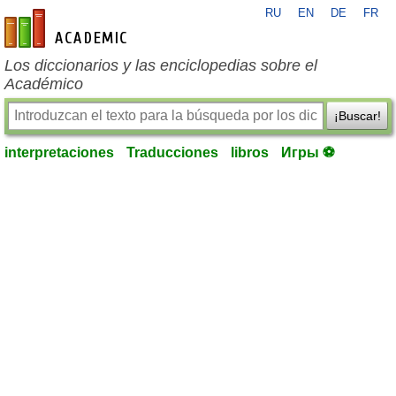
RU
EN
DE
FR
es-academic.com
Los diccionarios y las enciclopedias sobre el
Académico
¡Buscar!
interpretaciones
Traducciones
libros
Игры ⚽