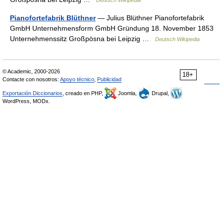
Deutsch Wikipedia
Pianofortefabrik Blüthner
— Julius Blüthner Pianofortefabrik
GmbH Unternehmensform GmbH Gründung 18. November 1853
Unternehmenssitz Großpösna bei Leipzig …
Deutsch Wikipedia
© Academic, 2000-2026
18+
Contacte con nosotros:
Apoyo técnico
,
Publicidad
Exportación Diccionarios
, creado en PHP,
Joomla,
Drupal,
WordPress, MODx.