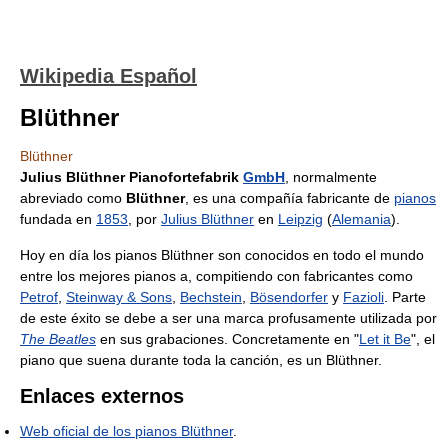
Wikipedia Español
Blüthner
Blüthner
Julius Blüthner Pianofortefabrik
GmbH
, normalmente
abreviado como
Blüthner
, es una compañía fabricante de
pianos
fundada en
1853
, por
Julius Blüthner
en
Leipzig
(
Alemania
).
Hoy en día los pianos Blüthner son conocidos en todo el mundo
entre los mejores pianos a, compitiendo con fabricantes como
Petrof
,
Steinway & Sons
,
Bechstein
,
Bösendorfer
y
Fazioli
. Parte
de este éxito se debe a ser una marca profusamente utilizada por
The Beatles
en sus grabaciones. Concretamente en "
Let it Be
", el
piano que suena durante toda la canción, es un Blüthner.
Enlaces externos
Web oficial de los pianos Blüthner
.