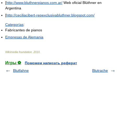
[
http://www.bluthnerpianos.com.ar/
Web oficial Blüthner en
Argentina
[
http://ceciliacibert-repexclusivabluthner.blogspot.com/
Categorías
:
Fabricantes de pianos
Empresas de Alemania
Wikimedia foundation
.
2010
.
Игры ⚽
Поможем написать реферат
Blutfahne
Blutrache