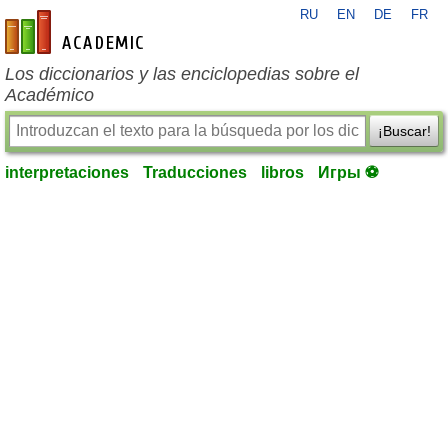
RU
EN
DE
FR
es-academic.com
Los diccionarios y las enciclopedias sobre el
Académico
¡Buscar!
interpretaciones
Traducciones
libros
Игры ⚽