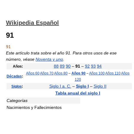
Wikipedia Español
91
91
Este artículo trata sobre el año 91. Para otros usos de ese
número, véase
Noventa y uno
.
88
89
90
–
91
–
92
93
94
Años:
Años 60
Años 70
Años 80
–
Años 90
–
Años 100
Años 110
Años
Décadas
:
120
Siglo I a. C.
–
Siglo I
–
Siglo II
Siglos
:
Tabla anual del siglo I
Categorías
Nacimientos y Fallecimientos