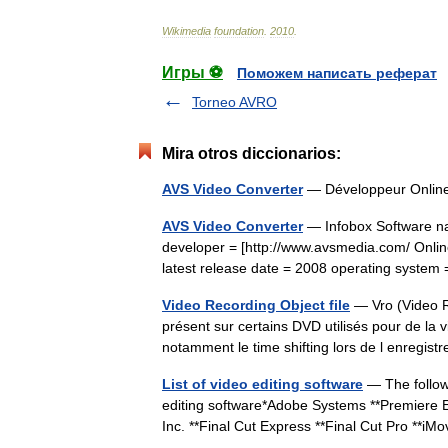
Wikimedia
foundation
.
2010
.
Игры ⚽
Поможем написать реферат
Torneo AVRO
Mira otros diccionarios:
AVS Video Converter
— Développeur Onlin
AVS Video Converter
— Infobox Software na
developer = [http://www.avsmedia.com/ Online
latest release date = 2008 operating syst
Video Recording Object file
— Vro (Video Re
présent sur certains DVD utilisés pour de la 
notamment le time shifting lors de l enre
List of video editing software
— The followi
editing software*Adobe Systems **Premiere
Inc. **Final Cut Express **Final Cut Pro **