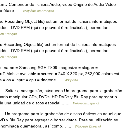
tv Conteneur de fichiers Audio, video Origine de Audio Video
opriétaire …
Wikipédia en Français
o Recording Object file) est un format de fichiers informatiques
vidéo : DVD RAM (qui ne peuvent être finalisés ), permettant
 en Français
 Recording Object file) est un format de fichiers informatiques
vidéo : DVD RAM (qui ne peuvent être finalisés ), permettant
 en Français
ne name = Samsung SGH T809 imagesize = slogan =
 T Mobile available = screen = 240 X 320 px, 262,000 colors ext
a = os = input = cpu = ringtone …
Wikipedia
— Saltar a navegación, búsqueda Un programa para la grabación
usuario manipular CDs, DVDs, HD DVDs y Blu Ray para agregar o
re de una unidad de discos especial… …
Wikipedia Español
— Un programa para la grabación de discos ópticos es aquel que
D y Blu Ray para agregar o borrar datos. Para su utilización se
l denominada quemadora , así como… …
Wikipedia Español