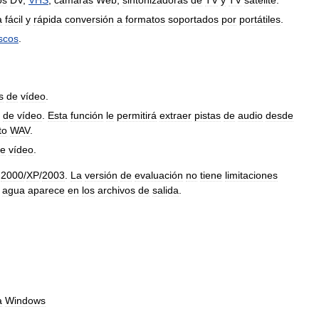
os
DV
,
VHS
,
cámaras
Web
,
sintonizadoras
de
TV
y
TV
satélite
.
a
fácil
y
rápida
conversión
a
formatos
soportados
por
portátiles
.
scos
.
s
de
vídeo
.
de
vídeo
.
Esta
función
le
permitirá
extraer
pistas
de
audio
desde
to
WAV
.
e
vídeo
.
2000
/
XP
/
2003
.
La
versión
de
evaluación
no
tiene
limitaciones
agua
aparece
en
los
archivos
de
salida
.
a
Windows