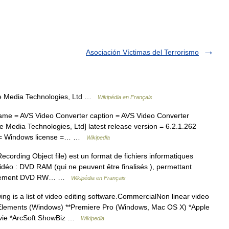
Asociación Víctimas del Terrorismo
e Media Technologies, Ltd …
Wikipédia en Français
me = AVS Video Converter caption = AVS Video Converter
 Media Technologies, Ltd] latest release version = 6.2.1.262
em = Windows license =… …
Wikipedia
cording Object file) est un format de fichiers informatiques
vidéo : DVD RAM (qui ne peuvent être finalisés ), permettant
gistrement DVD RW… …
Wikipédia en Français
ng is a list of video editing software.CommercialNon linear video
 Elements (Windows) **Premiere Pro (Windows, Mac OS X) *Apple
iMovie *ArcSoft ShowBiz …
Wikipedia