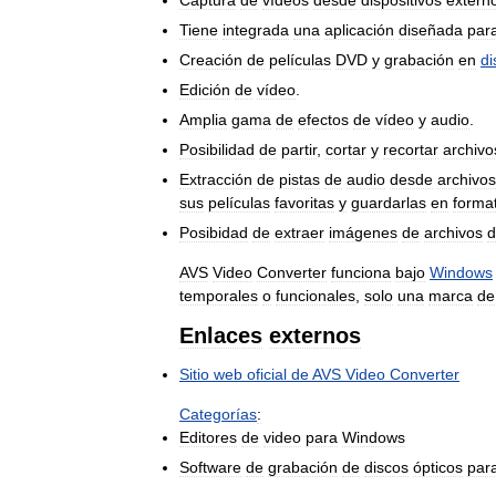
Captura
de
vídeos
desde
dispositivos
extern
Tiene
integrada
una
aplicación
diseñada
par
Creación
de
películas
DVD
y
grabación
en
di
Edición
de
vídeo
.
Amplia
gama
de
efectos
de
vídeo
y
audio
.
Posibilidad
de
partir
,
cortar
y
recortar
archivo
Extracción
de
pistas
de
audio
desde
archivos
sus
películas
favoritas
y
guardarlas
en
forma
Posibidad
de
extraer
imágenes
de
archivos
d
AVS
Video
Converter
funciona
bajo
Windows
temporales
o
funcionales
,
solo
una
marca
de
Enlaces
externos
Sitio
web
oficial
de
AVS
Video
Converter
Categorías
:
Editores
de
video
para
Windows
Software
de
grabación
de
discos
ópticos
par