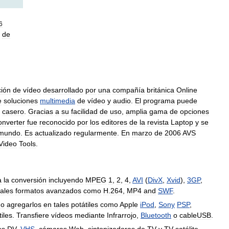
6
de
ción
de
vídeo
desarrollado
por
una
compañía
británica
Online
e
soluciones
multimedia
de
vídeo
y
audio
.
El
programa
puede
casero
.
Gracias
a
su
facilidad
de
uso
,
amplia
gama
de
opciones
nverter
fue
reconocido
por
los
editores
de
la
revista
Laptop
y
se
mundo
.
Es
actualizado
regularmente
.
En
marzo
de
2006
AVS
Video
Tools
.
a
la
conversión
incluyendo
MPEG
1
,
2
,
4
,
AVI
(
DivX
,
Xvid
),
3GP
,
tales
formatos
avanzados
como
H
.
264
,
MP4
and
SWF
.
go
agregarlos
en
tales
potátiles
como
Apple
iPod
,
Sony
PSP
,
tiles
.
Transfiere
vídeos
mediante
Infrarrojo
,
Bluetooth
o
cableUSB
.