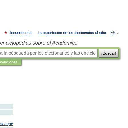
Recuerde sitio
La exportación de los diccionarios al sitio
ES
s enciclopedias sobre el Académico
¡Buscar!
pretaciones
ex
.
aspx