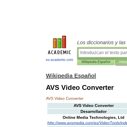
Los diccionarios y la
es-academic.com
Wikipedia Español
inter
Wikipedia Español
AVS Video Converter
AVS
Video
Converter
AVS
Video
Converter
Desarrollador
Online
Media
Technologies
,
Ltd
http:
//
www
.
avsmedia
.
com
/
es
/
VideoTools
/
ind