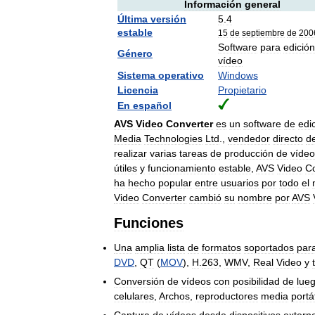
Información
general
Última
versión
5
.
4
estable
15
de
septiembre
de
200
Software
para
edición
Género
vídeo
Sistema
operativo
Windows
Licencia
Propietario
En
español
AVS
Video
Converter
es
un
software
de
edi
Media
Technologies
Ltd
.,
vendedor
directo
d
realizar
varias
tareas
de
producción
de
vídeo
útiles
y
funcionamiento
estable
,
AVS
Video
Co
ha
hecho
popular
entre
usuarios
por
todo
el
Video
Converter
cambió
su
nombre
por
AVS
Funciones
Una
amplia
lista
de
formatos
soportados
par
DVD
,
QT
(
MOV
),
H
.
263
,
WMV
,
Real
Video
y
Conversión
de
vídeos
con
posibilidad
de
lue
celulares
,
Archos
,
reproductores
media
portá