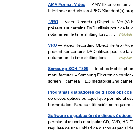
AMV Format Video
— AMV Extension .amv, .m
Interleave and Motion JPEG Standard(s) pr
.VRO
— Video Recording Object file Vro (Vide
présent sur certains DVD utilisés pour de la 
notamment le time shifting lors… …
Wikipédia
VRO
— Video Recording Object file Vro (Video
présent sur certains DVD utilisés pour de la 
notamment le time shifting lors… …
Wikipédia
Samsung SGH-T809
— Infobox Mobile pho
manufacturer = Samsung Electronics carrier =
screen = camera = 1.3 megapixel 2nd camer
Programas grabadores de discos ópticos
de discos ópticos es aquel que permite al 
borrar datos. Para su utilización se requie
Software de grabación de discos ópticos
permite al usuario manipular CD, DVD, HD DV
requiere de una unidad de discos especia