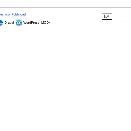
técnico
,
Publicidad
18+
Drupal,
WordPress, MODx.