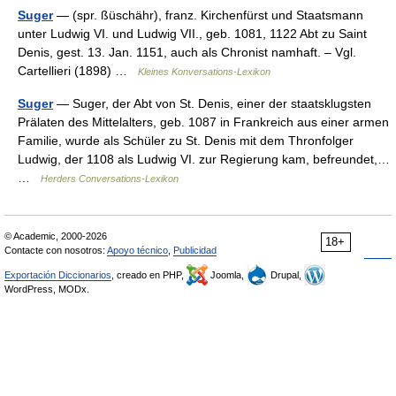
Suger
— (spr. ßüschähr), franz. Kirchenfürst und Staatsmann
unter Ludwig VI. und Ludwig VII., geb. 1081, 1122 Abt zu Saint
Denis, gest. 13. Jan. 1151, auch als Chronist namhaft. – Vgl.
Cartellieri (1898) …
Kleines Konversations-Lexikon
Suger
— Suger, der Abt von St. Denis, einer der staatsklugsten
Prälaten des Mittelalters, geb. 1087 in Frankreich aus einer armen
Familie, wurde als Schüler zu St. Denis mit dem Thronfolger
Ludwig, der 1108 als Ludwig VI. zur Regierung kam, befreundet,…
…
Herders Conversations-Lexikon
© Academic, 2000-2026
18+
Contacte con nosotros:
Apoyo técnico
,
Publicidad
Exportación Diccionarios
, creado en PHP,
Joomla,
Drupal,
WordPress, MODx.