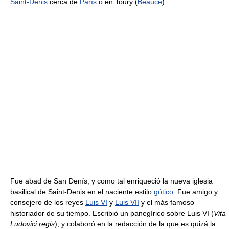
Saint-Denis
cerca de
París
o en Toury (
Beaucé
).
Fue abad de San Denís, y como tal enriqueció la nueva iglesia
basilical de Saint-Denis en el naciente estilo
gótico
. Fue amigo y
consejero de los reyes
Luis VI
y
Luis VII
y el más famoso
historiador de su tiempo. Escribió un panegírico sobre Luis VI (
Vita
Ludovici regis
), y colaboró en la redacción de la que es quizá la