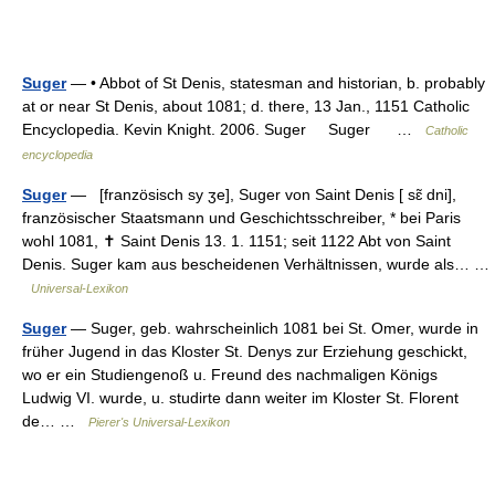
Suger
— • Abbot of St Denis, statesman and historian, b. probably
at or near St Denis, about 1081; d. there, 13 Jan., 1151 Catholic
Encyclopedia. Kevin Knight. 2006. Suger Suger …
Catholic
encyclopedia
Suger
— [französisch sy ʒe], Suger von Saint Denis [ sɛ̃ dni],
französischer Staatsmann und Geschichtsschreiber, * bei Paris
wohl 1081, ✝ Saint Denis 13. 1. 1151; seit 1122 Abt von Saint
Denis. Suger kam aus bescheidenen Verhältnissen, wurde als… …
Universal-Lexikon
Suger
— Suger, geb. wahrscheinlich 1081 bei St. Omer, wurde in
früher Jugend in das Kloster St. Denys zur Erziehung geschickt,
wo er ein Studiengenoß u. Freund des nachmaligen Königs
Ludwig VI. wurde, u. studirte dann weiter im Kloster St. Florent
de… …
Pierer's Universal-Lexikon