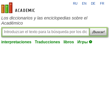
RU
EN
DE
FR
es-academic.com
Los diccionarios y las enciclopedias sobre el
Académico
¡Buscar!
interpretaciones
Traducciones
libros
Игры ⚽