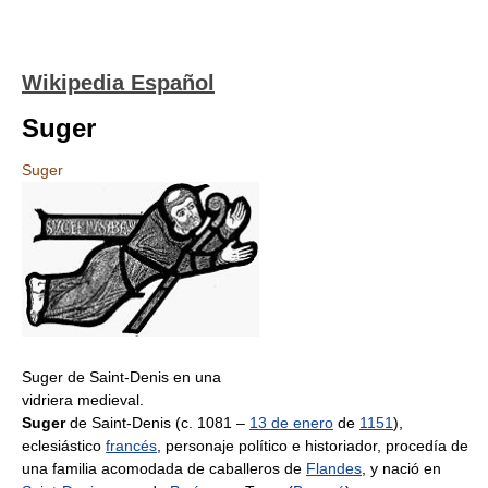
Wikipedia Español
Suger
Suger
Suger de Saint-Denis en una
vidriera medieval.
Suger
de Saint-Denis (c. 1081 –
13 de enero
de
1151
),
eclesiástico
francés
, personaje político e historiador, procedía de
una familia acomodada de caballeros de
Flandes
, y nació en