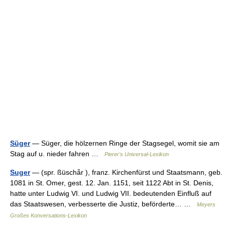
Süger
— Süger, die hölzernen Ringe der Stagsegel, womit sie am
Stag auf u. nieder fahren …
Pierer's Universal-Lexikon
Suger
— (spr. ßüschǟr ), franz. Kirchenfürst und Staatsmann, geb.
1081 in St. Omer, gest. 12. Jan. 1151, seit 1122 Abt in St. Denis,
hatte unter Ludwig VI. und Ludwig VII. bedeutenden Einfluß auf
das Staatswesen, verbesserte die Justiz, beförderte… …
Meyers
Großes Konversations-Lexikon