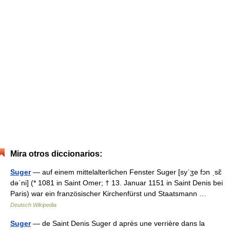
Mira otros diccionarios:
Suger
— auf einem mittelalterlichen Fenster Suger [syˈʒe fɔn ˌsɛ̃
dəˈni] (* 1081 in Saint Omer; † 13. Januar 1151 in Saint Denis bei
Paris) war ein französischer Kirchenfürst und Staatsmann …
Deutsch Wikipedia
Suger
— de Saint Denis Suger d après une verrière dans la