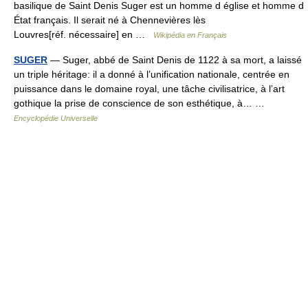
basilique de Saint Denis Suger est un homme d église et homme d
État français. Il serait né à Chennevières lès
Louvres[réf. nécessaire] en …
Wikipédia en Français
SUGER
— Suger, abbé de Saint Denis de 1122 à sa mort, a laissé
un triple héritage: il a donné à l’unification nationale, centrée en
puissance dans le domaine royal, une tâche civilisatrice, à l’art
gothique la prise de conscience de son esthétique, à… …
Encyclopédie Universelle