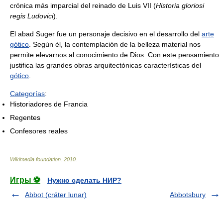
crónica más imparcial del reinado de Luis VII (
Historia gloriosi
regis Ludovici
).
El abad Suger fue un personaje decisivo en el desarrollo del
arte
gótico
. Según él, la contemplación de la belleza material nos
permite elevarnos al conocimiento de Dios. Con este pensamiento
justifica las grandes obras arquitectónicas características del
gótico
.
Categorías
:
Historiadores de Francia
Regentes
Confesores reales
Wikimedia foundation
.
2010
.
Игры ⚽
Нужно сделать НИР?
Abbot (cráter lunar)
Abbotsbury