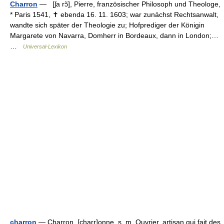
Charron
— [ʃa rɔ̃], Pierre, französischer Philosoph und Theologe,
* Paris 1541, ✝ ebenda 16. 11. 1603; war zunächst Rechtsanwalt,
wandte sich später der Theologie zu; Hofprediger der Königin
Margarete von Navarra, Domherr in Bordeaux, dann in London;…
…
Universal-Lexikon
charron
— Charron, [charr]onne. s. m. Ouvrier, artisan qui fait des