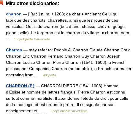
Mira otros diccionarios:
charron
— [ ʃarɔ̃ ] n. m. • 1268; de char ♦ Anciennt Celui qui
fabrique des chariots, charrettes, ainsi que les roues de ces
véhicules. Outils du charron (bec d âne, châsse, chèvre, gouge,
plane, selle). Le forgeron est le charron du village. ● charron nom
…
Encyclopédie Universelle
Charron
— may refer to: People Al Charron Claude Charron Craig
Charron Éric Charron Fernand Charron Guy Charron Joseph
Charron Louise Charron Pierre Charron (1541–1603), a French
philosopher Companies Charron (automobile), a French car maker
operating from …
Wikipedia
CHARRON (P.)
— CHARRON PIERRE (1541 1603) Homme
d’Église et homme de lettres français, Pierre Charron est connu
surtout comme moraliste. Il abandonne l’étude du droit pour celle
de la théologie et est ordonné prêtre. Il se signale par son
enseignement et… …
Encyclopédie Universelle