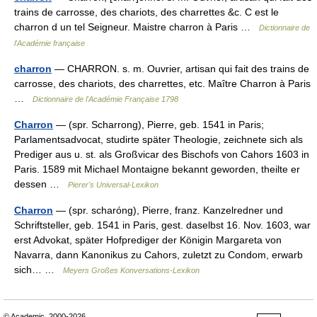
trains de carrosse, des chariots, des charrettes &c. C est le
charron d un tel Seigneur. Maistre charron à Paris …
Dictionnaire de
l'Académie française
charron
— CHARRON. s. m. Ouvrier, artisan qui fait des trains de
carrosse, des chariots, des charrettes, etc. Maître Charron à Paris
…
Dictionnaire de l'Académie Française 1798
Charron
— (spr. Scharrong), Pierre, geb. 1541 in Paris;
Parlamentsadvocat, studirte später Theologie, zeichnete sich als
Prediger aus u. st. als Großvicar des Bischofs von Cahors 1603 in
Paris. 1589 mit Michael Montaigne bekannt geworden, theilte er
dessen …
Pierer's Universal-Lexikon
Charron
— (spr. scharóng), Pierre, franz. Kanzelredner und
Schriftsteller, geb. 1541 in Paris, gest. daselbst 16. Nov. 1603, war
erst Advokat, später Hofprediger der Königin Margareta von
Navarra, dann Kanonikus zu Cahors, zuletzt zu Condom, erwarb
sich… …
Meyers Großes Konversations-Lexikon
© Academic, 2000-2026