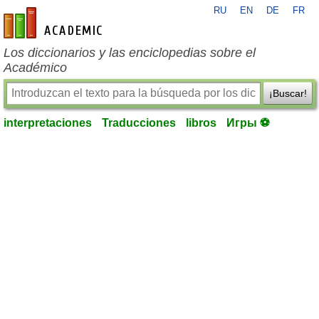
RU
EN
DE
FR
es-academic.com
Los diccionarios y las enciclopedias sobre el
Académico
¡Buscar!
interpretaciones
Traducciones
libros
Игры ⚽