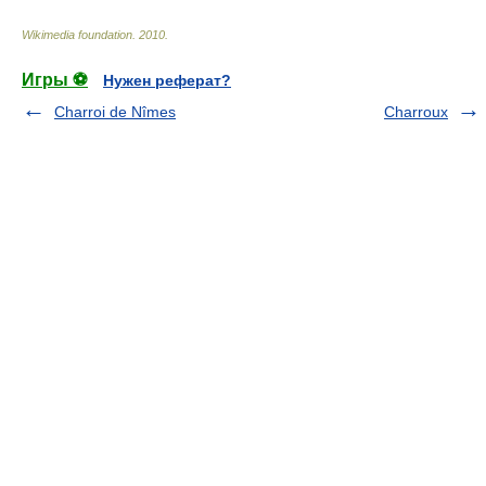
Wikimedia foundation
.
2010
.
Игры ⚽
Нужен реферат?
Charroi de Nîmes
Charroux