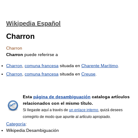
Wikipedia Español
Charron
Charron
Charron
puede referirse a
Charron
,
comuna francesa
situada en
Charente Marítimo
.
Charron
,
comuna francesa
situada en
Creuse
.
Esta
página de desambiguación
cataloga artículos
relacionados con el mismo título.
Si llegaste aquí a través de
un enlace interno
, quizá desees
corregirlo de modo que apunte al artículo apropiado.
Categoría
:
Wikipedia:Desambiguación