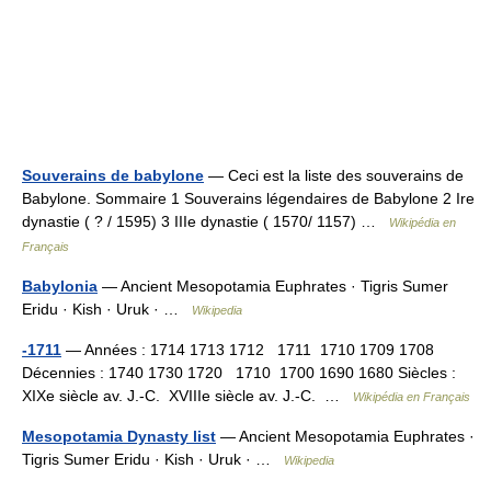
Souverains de babylone
— Ceci est la liste des souverains de
Babylone. Sommaire 1 Souverains légendaires de Babylone 2 Ire
dynastie ( ? / 1595) 3 IIIe dynastie ( 1570/ 1157) …
Wikipédia en
Français
Babylonia
— Ancient Mesopotamia Euphrates · Tigris Sumer
Eridu · Kish · Uruk · …
Wikipedia
-1711
— Années : 1714 1713 1712 1711 1710 1709 1708
Décennies : 1740 1730 1720 1710 1700 1690 1680 Siècles :
XIXe siècle av. J.‑C. XVIIIe siècle av. J.‑C. …
Wikipédia en Français
Mesopotamia Dynasty list
— Ancient Mesopotamia Euphrates ·
Tigris Sumer Eridu · Kish · Uruk · …
Wikipedia