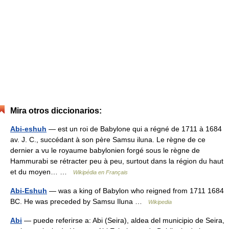
Mira otros diccionarios:
Abi-eshuh
— est un roi de Babylone qui a régné de 1711 à 1684
av. J. C., succédant à son père Samsu iluna. Le règne de ce
dernier a vu le royaume babylonien forgé sous le règne de
Hammurabi se rétracter peu à peu, surtout dans la région du haut
et du moyen… …
Wikipédia en Français
Abi-Eshuh
— was a king of Babylon who reigned from 1711 1684
BC. He was preceded by Samsu Iluna …
Wikipedia
Abi
— puede referirse a: Abi (Seira), aldea del municipio de Seira,