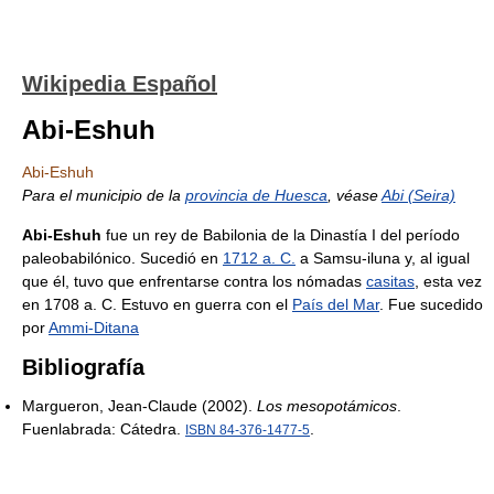
Wikipedia Español
Abi-Eshuh
Abi-Eshuh
Para el municipio de la
provincia de Huesca
, véase
Abi (Seira)
Abi-Eshuh
fue un rey de Babilonia de la Dinastía I del período
paleobabilónico. Sucedió en
1712 a. C.
a Samsu-iluna y, al igual
que él, tuvo que enfrentarse contra los nómadas
casitas
, esta vez
en 1708 a. C. Estuvo en guerra con el
País del Mar
. Fue sucedido
por
Ammi-Ditana
Bibliografía
Margueron, Jean-Claude (2002).
Los mesopotámicos
.
Fuenlabrada: Cátedra.
.
ISBN 84-376-1477-5