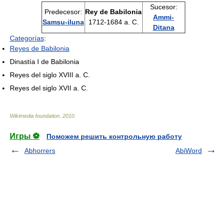
Sucesor:
Predecesor:
Rey de Babilonia
Ammi-
Samsu-iluna
1712-1684 a. C.
Ditana
Categorías
:
Reyes de Babilonia
Dinastía I de Babilonia
Reyes del siglo XVIII a. C.
Reyes del siglo XVII a. C.
Wikimedia foundation
.
2010
.
Игры ⚽
Поможем решить контрольную работу
Abhorrers
AbiWord