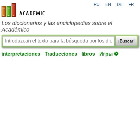
RU
EN
DE
FR
es-academic.com
Los diccionarios y las enciclopedias sobre el
Académico
¡Buscar!
interpretaciones
Traducciones
libros
Игры ⚽