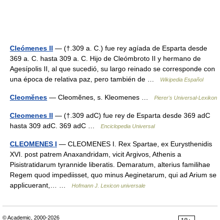
Cleómenes II
— (†.309 a. C.) fue rey agíada de Esparta desde
369 a. C. hasta 309 a. C. Hijo de Cleómbroto II y hermano de
Agesípolis II, al que sucedió, su largo reinado se corresponde con
una época de relativa paz, pero también de …
Wikipedia Español
Cleomĕnes
— Cleomĕnes, s. Kleomenes …
Pierer's Universal-Lexikon
Cleomenes II
— (†.309 adC) fue rey de Esparta desde 369 adC
hasta 309 adC. 369 adC …
Enciclopedia Universal
CLEOMENES I
— CLEOMENES I. Rex Spartae, ex Eurysthenidis
XVI. post patrem Anaxandridam, vicit Argivos, Athenis a
Pisistratidarum tyrannide liberatis. Demaratum, alterius familihae
Regem quod impediisset, quo minus Aeginetarum, qui ad Arium se
applicuerant,… …
Hofmann J. Lexicon universale
© Academic, 2000-2026