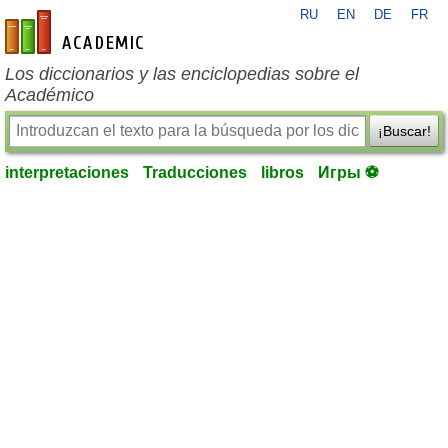
RU
EN
DE
FR
es-academic.com
Los diccionarios y las enciclopedias sobre el
Académico
¡Buscar!
interpretaciones
Traducciones
libros
Игры ⚽