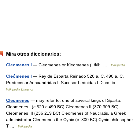
Mira otros diccionarios:
Cleomenes I
— Cleomenes or Kleomenes ( /kliːˈ …
Wikipedia
Cleómenes I
— Rey de Esparta Reinado 520 a. C. 490 a. C.
Predecesor Anaxandridas II Sucesor Leónidas I Dinastía …
Wikipedia Español
Cleomenes
— may refer to: one of several kings of Sparta:
Cleomenes I (c.520 c.490 BC) Cleomenes II (370 309 BC)
Cleomenes III (236 219 BC) Cleomenes of Naucratis, a Greek
administrator Cleomenes the Cynic (c. 300 BC) Cynic philosopher
T …
Wikipedia