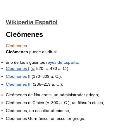
Wikipedia Español
Cleómenes
Cleómenes
Cleómenes
puede aludir a:
uno de los siguientes
reyes de Esparta
:
Cleómenes I
(
c.
520–c. 490 a. C.);
Cleómenes II
(370–309 a. C.);
Cleómenes III
(236–219 a. C.);
Cleómenes de Naucratis, un administrador griego;
Cleómenes el Cínico (
c.
300 a. C.), un filósofo cínico;
Cleómenes, un escultor ateniense;
Cleómenes Germánico, un escultor griego.