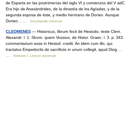
de Esparta en las postrimerías del siglo VI y comienzos del V adC.
Era hijo de Anaxándrides, de la dinastía de los Agíadas, y de la
segunda esposa de éste, y medio hermano de Dorieo. Aunque
Dorieo… …
Enciclopedia Universal
CLEOMENES
— Historicus, librum fecit de Hesiodo, teste Clem.
Alexandr. l. 1. Strom. quem Vossius, de Histor. Graec. l. 3. p. 343.
commentarium esse in Hesiod. credit. An idem cum illo, qui
tractatus Empedoclis de sacrificiis in unum collegit, apud Diog.…
…
Hofmann J. Lexicon universale