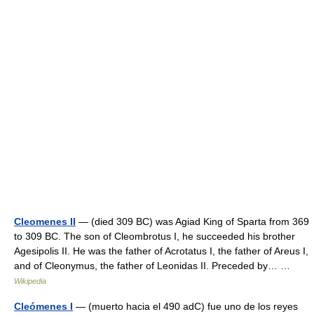
Cleomenes II
— (died 309 BC) was Agiad King of Sparta from 369
to 309 BC. The son of Cleombrotus I, he succeeded his brother
Agesipolis II. He was the father of Acrotatus I, the father of Areus I,
and of Cleonymus, the father of Leonidas II. Preceded by… …
Wikipedia
Cleómenes I
— (muerto hacia el 490 adC) fue uno de los reyes