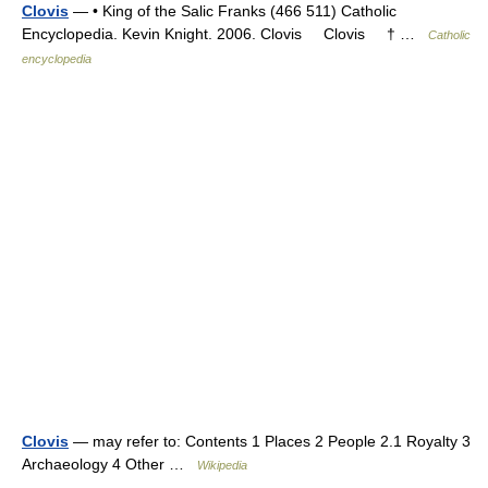
Clovis
— • King of the Salic Franks (466 511) Catholic
Encyclopedia. Kevin Knight. 2006. Clovis Clovis † …
Catholic
encyclopedia
Clovis
— may refer to: Contents 1 Places 2 People 2.1 Royalty 3
Archaeology 4 Other …
Wikipedia