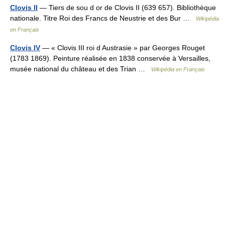
Clovis II
— Tiers de sou d or de Clovis II (639 657). Bibliothèque
nationale. Titre Roi des Francs de Neustrie et des Bur …
Wikipédia
en Français
Clovis IV
— « Clovis III roi d Austrasie » par Georges Rouget
(1783 1869). Peinture réalisée en 1838 conservée à Versailles,
musée national du château et des Trian …
Wikipédia en Français