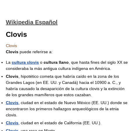
Wikipedia Español
Clovis
Clovis
Clovis
puede referirse a:
La
cultura clovis
o
cultura llano
, que hasta fines del siglo XX se
consideraba la más antigua cultura indígena en América.
Clovis
, hipotético cometa que habría caído en la zona de los
Grandes Lagos (en EE. UU. y Canadá) hacia el 10900 a. C., y
habría causado la desaparición de la cultura clovis y la extinción
de los grandes mamíferos que estos cazaban.
Clovis
, ciudad en el estado de Nuevo México (EE. UU.) donde se
encontraron los primeros hallazgos arqueológicos de la etnia
clovis.
Clovis
, ciudad en el estado de California (EE. UU.).
Clovis
, una roca en Marte.