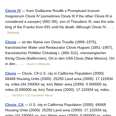
Clovis IV
— from Guillaume Rouillé s Promptuarii Iconum
Insigniorum Clovis IV (sometimes Clovis III if the other Clovis III is
considered a usurper) (682–95), son of Theuderic III, was the sole
king of the Franks from 691 until his death. Although Clovis IV… …
Wikipedia
Clovis
— ist der Name von Clovis Trouille (1889–1975),
französischer Maler und Restaurator Clovis Hugues (1851–1907),
französischer Politiker Chlodwig I. (466–511), merowingischer
König Clovis (Kalifornien), Ort in den USA Clovis (New Mexico), Ort
in den… …
Deutsch Wikipedia
Clovis
— Clovis, CA U.S. city in California Population (2000):
68468 Housing Units (2000): 25250 Land area (2000): 17.115934
sq. miles (44.330064 sq. km) Water area (2000): 0.000000 sq.
miles (0.000000 sq. km) Total area (2000): 17.115934 sq. miles…
…
StarDict's U.S. Gazetteer Places
Clovis, CA
— U.S. city in California Population (2000): 68468
Housing Units (2000): 25250 Land area (2000): 17.115934 sq.
miles (44.330064 sq. km) Water area (2000): 0.000000 sq. miles