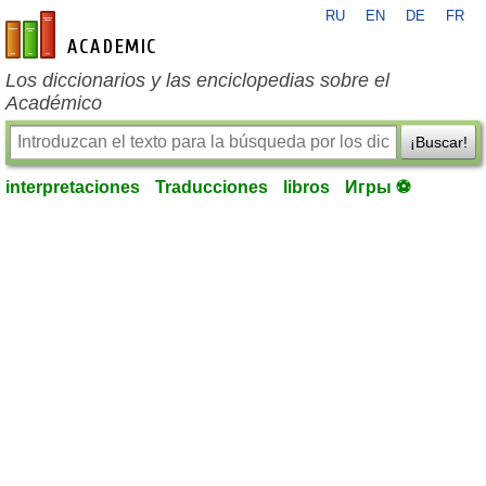
RU
EN
DE
FR
es-academic.com
Los diccionarios y las enciclopedias sobre el
Académico
¡Buscar!
interpretaciones
Traducciones
libros
Игры ⚽