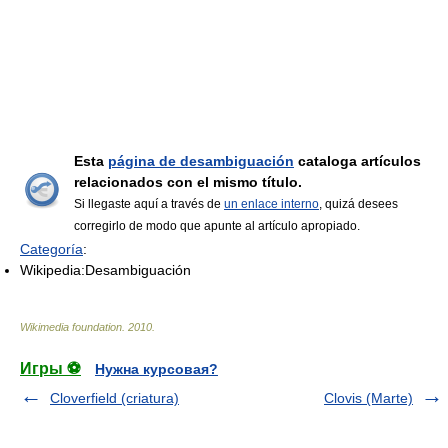
Esta
página de desambiguación
cataloga artículos
relacionados con el mismo título.
Si llegaste aquí a través de
un enlace interno
, quizá desees
corregirlo de modo que apunte al artículo apropiado.
Categoría
:
Wikipedia:Desambiguación
Wikimedia foundation
.
2010
.
Игры ⚽
Нужна курсовая?
Cloverfield (criatura)
Clovis (Marte)