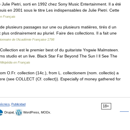
ulie Pietri, sorti en 1992 chez Sony Music Entertainment. Il a été
uis en 2001 sous le titre Les indispensables de Julie Pietri. Cette
en Français
 plusieurs passages sur une ou plusieurs matières, tirés d un
plus ordinairement au pluriel. Faire des collections. Il a fait une
tionnaire de l'Académie Française 1798
llection est le premier best of du guitariste Yngwie Malmsteen.
ums studio et un live. Black Star Far Beyond The Sun I ll See The
Wikipédia en Français
rom O.Fr. collection (14c.), from L. collectionem (nom. collectio) a
gere (see COLLECT (Cf. collect)). Especially of money gathered for
técnico
,
Publicidad
18+
Drupal,
WordPress, MODx.