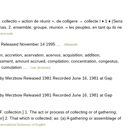
t. collectio « action de réunir », de colligere → collecte I ♦ 1 ♦ (Sens
as, 2. ensemble, groupe, réunion. « les peuples, en tant qu ils ne
iverselle
its Released November 14 1995 …
Wikipedia
 accretion, acervation, acervus, acquisition, addition,
ssment, amount accrued, compilation, concentration, congestus,
e, cumulation …
Law dictionary
 by Merzbow Released 1981 Recorded June 16, 1981 at Gap
 by Merzbow Released 1981 Recorded June 16, 1981 at Gap
 F. collection.] 1. The act or process of collecting or of gathering;
r] 2. That which is collected; as: (a) A gathering or assemblage of
nternational Dictionary of English