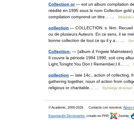
Collection or
— est un album compilation de J
réédité en 1995 sous le nom Collection gold p
compilation comprend un titre… …
Wikipédia 
collection
— COLLECTION. s. fém. Recueil de
ou de plusieurs Auteurs. En ce sens, il se met 
bonne collection de tout ce qu il y a… …
Dic
Collection-
— (album d Yngwie Malmsteen) Co
Il couvre la période 1984 1990, soit cinq alb
Light,Tonight You Don t Remember,I ll… …
collection
— late 14c., action of collecting, f
gathering together, noun of action from colli
religious or charitable… …
Etymology dictionary
© Academic, 2000-2026
Contacte con nosotros:
Apoyo 
Exportación Diccionarios
, creado en PHP,
Joomla,