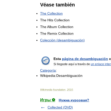
Véase
también
The
Collection
The
Hits
Collection
The
Album
Collection
The
Remix
Collection
Colección
(
desambiguación
)
Esta
página
de
desambiguación
c
Si
llegaste
aquí
a
través
de
un
enlace
inte
Categoría
:
Wikipedia:Desambiguación
Wikimedia
foundation
.
2010
.
Игры ⚽
Нужна курсовая?
Collected (DVD)