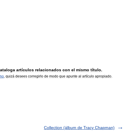
ataloga
artículos
relacionados
con
el
mismo
título
.
rno
,
quizá
desees
corregirlo
de
modo
que
apunte
al
artículo
apropiado
.
Collection (álbum de Tracy Chapman)