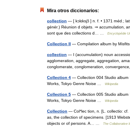
Mira otros diccionarios:
collection
— [ kɔlɛksjɔ̃ ] n. f. • 1371 méd.; la
génér.) Réunion d objets. ⇒ accumulation, am
sont que des collections d… …
Encyclopédie Un
Collection II
— Compilation album by Misf
collection
— I (accumulation) noun accession,
agglomeration, aggregate, aggregation, ama
conglomerate, conglomeration, convergenc
Collection 4
— Collection 004 Studio album
Works, Tokyo Genre Noise …
Wikipedia
Collection 5
— Collection 005 Studio album
Works, Tokyo Genre Noise …
Wikipedia
Collection
— Col*lec tion, n. [L. collectio: cf.
as, the collection of specimens. [1913 Webste
objects or of persons. A… …
The Collaborative I