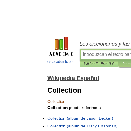
Los diccionarios y la
es-academic.com
Wikipedia Español
inter
Wikipedia Español
Collection
Collection
Collection
puede
referirse
a:
Collection
(
álbum
de
Jason
Becker
)
Collection
(
álbum
de
Tracy
Chapman
)