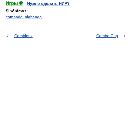
Игры ⚽
Нужно сделать НИР?
Sinónimos
:
combado
,
alabeado
Combloux
Combo Cup