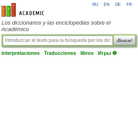
RU
EN
DE
FR
es-academic.com
Los diccionarios y las enciclopedias sobre el
Académico
¡Buscar!
interpretaciones
Traducciones
libros
Игры ⚽