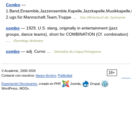
Combo
—
1.Band,Ensemble,Jazzensemble,Kapelle,Jazzkapelle,Musikkapelle
2.ugs.für:Mannschaft,Team,Truppe …
Das Wörterbuch der Synonyme
combo
— 1929, U.S. slang, originally in entertainment (jazz
groups, dance teams), short for COMBINATION (Cf. combination)
…
Etymology dictionary
combo
— adj. Curvo …
Dicionário da Língua Portuguesa
© Academic, 2000-2026
18+
Contacte con nosotros:
Apoyo técnico
,
Publicidad
Exportación Diccionarios
, creado en PHP,
Joomla,
Drupal,
WordPress, MODx.