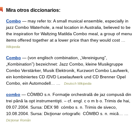
Mira otros diccionarios:
Combo
— may refer to: A small musical ensemble, especially in
jazz Combo Waterhole, a real location in Australia, believed to be
the inspiration for Waltzing Matilda Combo meal, a group of menu
items offered together at a lower price than they would cost …
Wikipedia
Combo
— (von englisch combination, „Vereinigung”,
„Kombination”) bezeichnet: Jazz Combo, kleine Musikgruppe
Combo Verstärker, Musik Elektronik, Kurzwort Combo Laufwerk,
ein kombiniertes CD /DVD Leselaufwerk und CD Brenner Opel
Combo, ein Automodell… …
Deutsch Wikipedia
combo
— CÓMBO s.n. Formaţie orchestrală de jaz compusă din
trei până la opt instrumentişti. – cf. engl. c o m b o. Trimis de hai,
09.07.2004. Sursa: DEX 98 cómbo s. n. Trimis de siveco,
10.08.2004. Sursa: Dicţionar ortografic CÓMBO s. n. mică… …
Dicționar Român