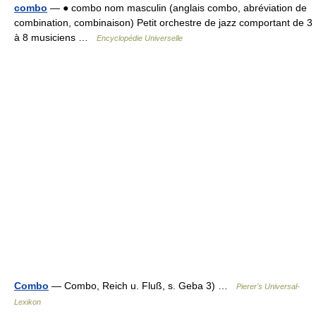
combo
— ● combo nom masculin (anglais combo, abréviation de
combination, combinaison) Petit orchestre de jazz comportant de 3
à 8 musiciens …
Encyclopédie Universelle
Combo
— Combo, Reich u. Fluß, s. Geba 3) …
Pierer's Universal-
Lexikon