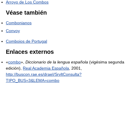
Arroyo de Los Combos
Véase también
Combonianos
Convoy
Comboios de Portugal
Enlaces externos
«
combo
»,
Diccionario de la lengua española
(vigésima segunda
edición),
Real Academia Española
, 2001
,
http://buscon.rae.es/draeI/SrvltConsulta?
TIPO_BUS=3&LEMA=combo