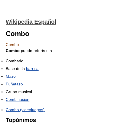
Wikipedia Español
Combo
Combo
Combo
puede referirse a:
Combado
Base de la
barrica
Mazo
Puñetazo
Grupo musical
Combinación
Combo (videojuegos)
Topónimos