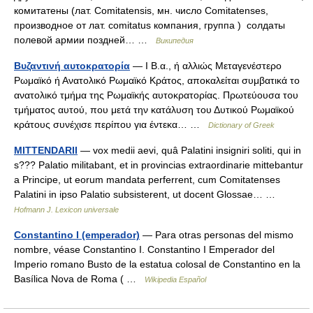
комитатены (лат. Comitatensis, мн. число Comitatenses,
производное от лат. comitatus компания, группа ) солдаты
полевой армии поздней… …
Википедия
Βυζαντινή αυτοκρατορία
— I Β.α., ή αλλιώς Μεταγενέστερο
Ρωμαϊκό ή Ανατολικό Ρωμαϊκό Κράτος, αποκαλείται συμβατικά το
ανατολικό τμήμα της Ρωμαϊκής αυτοκρατορίας. Πρωτεύουσα του
τμήματος αυτού, που μετά την κατάλυση του Δυτικού Ρωμαϊκού
κράτους συνέχισε περίπου για έντεκα… …
Dictionary of Greek
MITTENDARII
— vox medii aevi, quâ Palatini insigniri soliti, qui in
s??? Palatio militabant, et in provincias extraordinarie mittebantur
a Principe, ut eorum mandata perferrent, cum Comitatenses
Palatini in ipso Palatio subsisterent, ut docent Glossae… …
Hofmann J. Lexicon universale
Constantino I (emperador)
— Para otras personas del mismo
nombre, véase Constantino I. Constantino I Emperador del
Imperio romano Busto de la estatua colosal de Constantino en la
Basílica Nova de Roma ( …
Wikipedia Español