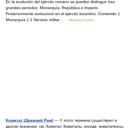
En la evolución del ejército romano se pueden distinguir tres
grandes periodos: Monarquía, República e Imperio.
Posteriormente evolucionó en el ejército bizantino. Contenido 1
Monarquía 1.1 Servicio militar …
Wikipedia Español
Комитат (Древний Рим)
— У этого термина существуют и
другие значения, см. Комитат. Комитаты, иногда комитатенсы,