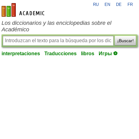
RU
EN
DE
FR
es-academic.com
Los diccionarios y las enciclopedias sobre el
Académico
¡Buscar!
interpretaciones
Traducciones
libros
Игры ⚽