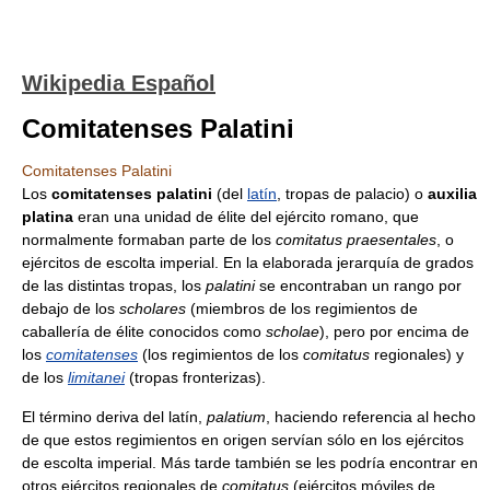
Wikipedia Español
Comitatenses Palatini
Comitatenses Palatini
Los
comitatenses palatini
(del
latín
, tropas de palacio) o
auxilia
platina
eran una unidad de élite del ejército romano, que
normalmente formaban parte de los
comitatus praesentales
, o
ejércitos de escolta imperial. En la elaborada jerarquía de grados
de las distintas tropas, los
palatini
se encontraban un rango por
debajo de los
scholares
(miembros de los regimientos de
caballería de élite conocidos como
scholae
), pero por encima de
los
comitatenses
(los regimientos de los
comitatus
regionales) y
de los
limitanei
(tropas fronterizas).
El término deriva del latín,
palatium
, haciendo referencia al hecho
de que estos regimientos en origen servían sólo en los ejércitos
de escolta imperial. Más tarde también se les podría encontrar en
otros ejércitos regionales de
comitatus
(ejércitos móviles de