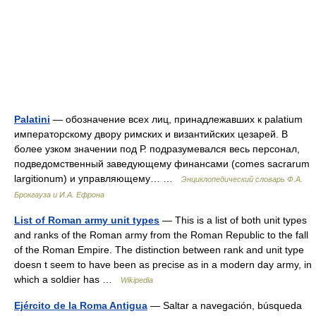
Palatini
— обозначение всех лиц, принадлежавших к palatium
императорскому двору римских и византийских цезарей. В
более узком значении под Р. подразумевался весь персонал,
подведомственный заведующему финансами (comes sacrarum
largitionum) и управляющему… …
Энциклопедический словарь Ф.А.
Брокгауза и И.А. Ефрона
List of Roman army unit types
— This is a list of both unit types
and ranks of the Roman army from the Roman Republic to the fall
of the Roman Empire. The distinction between rank and unit type
doesn t seem to have been as precise as in a modern day army, in
which a soldier has …
Wikipedia
Ejército de la Roma Antigua
— Saltar a navegación, búsqueda