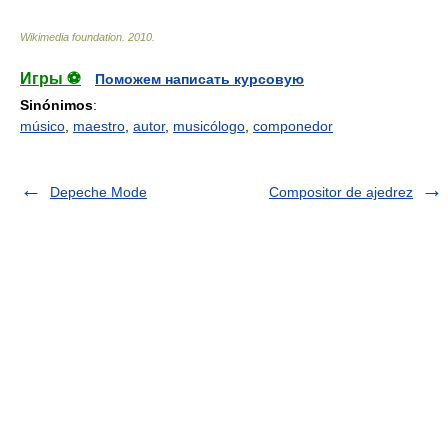
Wikimedia foundation
.
2010
.
Игры ⚽
Поможем написать курсовую
Sinónimos
:
músico
,
maestro
,
autor
,
musicólogo
,
componedor
Depeche Mode
Compositor de ajedrez