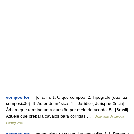
compositor
— |ô| s. m. 1. O que compõe. 2. Tipógrafo (que faz
composição). 3. Autor de música. 4. [Jurídico, Jurisprudência]
Árbitro que termina uma questão por meio de acordo. 5. [Brasil]
Aquele que prepara cavalos para corridas …
Dicionário da Língua
Portuguesa
compositor
— compositor, ra sustantivo masculino,f. 1. Persona