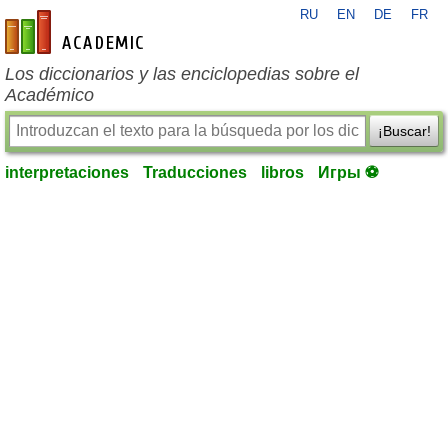
RU
EN
DE
FR
es-academic.com
Los diccionarios y las enciclopedias sobre el
Académico
¡Buscar!
interpretaciones
Traducciones
libros
Игры ⚽