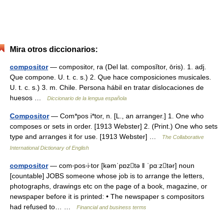
Mira otros diccionarios:
compositor
— compositor, ra (Del lat. composĭtor, ōris). 1. adj.
Que compone. U. t. c. s.) 2. Que hace composiciones musicales.
U. t. c. s.) 3. m. Chile. Persona hábil en tratar dislocaciones de
huesos …
Diccionario de la lengua española
Compositor
— Com*pos i*tor, n. [L., an arranger.] 1. One who
composes or sets in order. [1913 Webster] 2. (Print.) One who sets
type and arranges it for use. [1913 Webster] …
The Collaborative
International Dictionary of English
compositor
— com‧pos‧i‧tor [kəmˈpɒztə ǁ ˈpɑːztər] noun
[countable] JOBS someone whose job is to arrange the letters,
photographs, drawings etc on the page of a book, magazine, or
newspaper before it is printed: • The newspaper s compositors
had refused to… …
Financial and business terms