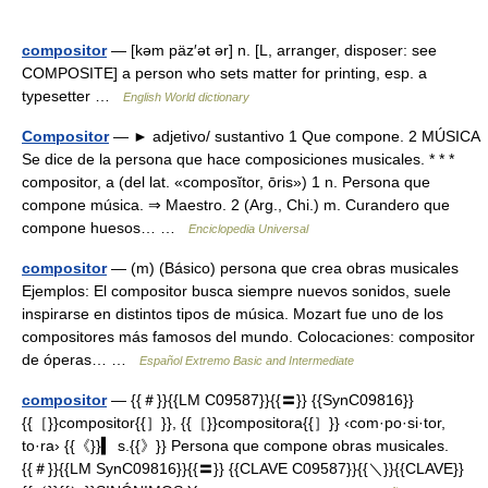
compositor
— [kəm päz′ət ər] n. [L, arranger, disposer: see
COMPOSITE] a person who sets matter for printing, esp. a
typesetter …
English World dictionary
Compositor
— ► adjetivo/ sustantivo 1 Que compone. 2 MÚSICA
Se dice de la persona que hace composiciones musicales. * * *
compositor, a (del lat. «composĭtor, ōris») 1 n. Persona que
compone música. ⇒ Maestro. 2 (Arg., Chi.) m. Curandero que
compone huesos… …
Enciclopedia Universal
compositor
— (m) (Básico) persona que crea obras musicales
Ejemplos: El compositor busca siempre nuevos sonidos, suele
inspirarse en distintos tipos de música. Mozart fue uno de los
compositores más famosos del mundo. Colocaciones: compositor
de óperas… …
Español Extremo Basic and Intermediate
compositor
— {{＃}}{{LM C09587}}{{〓}} {{SynC09816}}
{{［}}compositor{{］}}, {{［}}compositora{{］}} ‹com·po·si·tor,
to·ra› {{《}}▍ s.{{》}} Persona que compone obras musicales.
{{＃}}{{LM SynC09816}}{{〓}} {{CLAVE C09587}}{{＼}}{{CLAVE}}