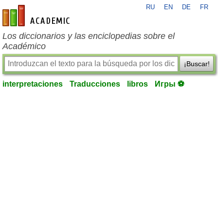
RU
EN
DE
FR
es-academic.com
Los diccionarios y las enciclopedias sobre el
Académico
¡Buscar!
interpretaciones
Traducciones
libros
Игры ⚽