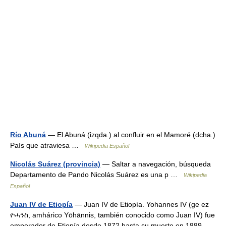
Río Abuná
— El Abuná (izqda.) al confluir en el Mamoré (dcha.)
País que atraviesa …
Wikipedia Español
Nicolás Suárez (provincia)
— Saltar a navegación, búsqueda
Departamento de Pando Nicolás Suárez es una p …
Wikipedia
Español
Juan IV de Etiopía
— Juan IV de Etiopía. Yohannes IV (ge ez
ዮሓንስ, amhárico Yōhānnis, también conocido como Juan IV) fue
emperador de Etiopía desde 1872 hasta su muerte en 1889.