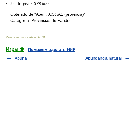
2ª - Ingavi
4.378 km²
Obtenido de "Abun%C3%A1 (provincia)"
Categoría:
Provincias de Pando
Wikimedia foundation
.
2010
.
Игры ⚽
Поможем сделать НИР
Abuná
Abundancia natural