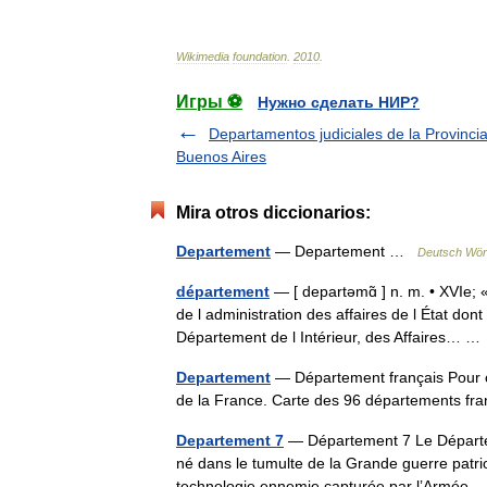
Wikimedia
foundation
.
2010
.
Игры ⚽
Нужно сделать НИР?
Departamentos judiciales de la Provinci
Buenos Aires
Mira otros diccionarios:
Departement
— Departement …
Deutsch Wör
département
— [ departəmɑ̃ ] n. m. • XVIe; 
de l administration des affaires de l État don
Département de l Intérieur, des Affaires… 
Departement
— Département français Pour cons
de la France. Carte des 96 départements f
Departement 7
— Département 7 Le Départeme
né dans le tumulte de la Grande guerre patriot
technologie ennemie capturée par l’Armé