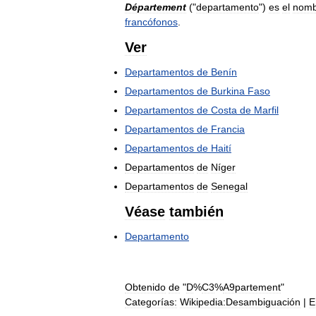
Département
("
departamento
")
es
el
nomb
francófonos
.
Ver
Departamentos
de
Benín
Departamentos
de
Burkina
Faso
Departamentos
de
Costa
de
Marfil
Departamentos
de
Francia
Departamentos
de
Haití
Departamentos
de
Níger
Departamentos
de
Senegal
Véase
también
Departamento
Obtenido
de
"
D
%
C3
%
A9partement
"
Categorías:
Wikipedia:Desambiguación
|
E