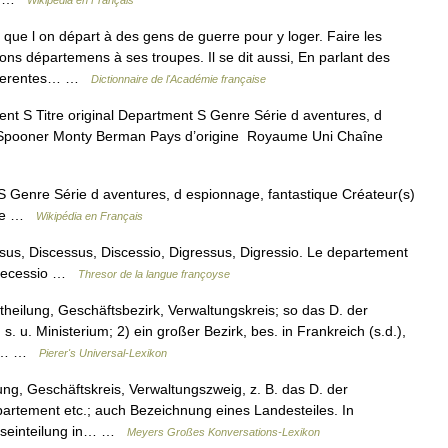
Wikipédia en Français
que l on départ à des gens de guerre pour y loger. Faire les
s départemens à ses troupes. Il se dit aussi, En parlant des
differentes… …
Dictionnaire de l'Académie française
 S Titre original Department S Genre Série d aventures, d
s Spooner Monty Berman Pays d’origine Royaume Uni Chaîne
S Genre Série d aventures, d espionnage, fantastique Créateur(s)
ine …
Wikipédia en Français
us, Discessus, Discessio, Digressus, Digressio. Le departement
, Decessio …
Thresor de la langue françoyse
theilung, Geschäftsbezirk, Verwaltungskreis; so das D. der
. u. Ministerium; 2) ein großer Bezirk, bes. in Frankreich (s.d.),
her… …
Pierer's Universal-Lexikon
lung, Geschäftskreis, Verwaltungszweig, z. B. das D. der
artement etc.; auch Bezeichnung eines Landesteiles. In
deseinteilung in… …
Meyers Großes Konversations-Lexikon