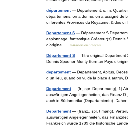
département
— Département. s. m. Quartier 
départemens. on a donné, on a assigné de bon
differentes Provinces du Royaume, & des 
Departement S
— Département S Département
espionnage, fantastique Créateur(s) Denni
d’origine …
Wikipédia en Français
Département S
— Titre original Department 
Dennis Spooner Monty Berman Pays d’orig
departement
— Departement, Abitus, Decess
d un lieu, quand on vuide la place à autruy
Departement
— (fr., spr. Departmang), 1) Ab
auswärtigen Angelegenheiten, das Finanz D., s
auch in Südamerika (Departamiento). Da
Departement
— (franz., spr. t māng), Vertei
auswärtigen Angelegenheiten, das Finanzdep
Frankreich wurde 1789 die historische Lan