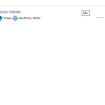
técnico
,
Publicidad
18+
Drupal,
WordPress, MODx.