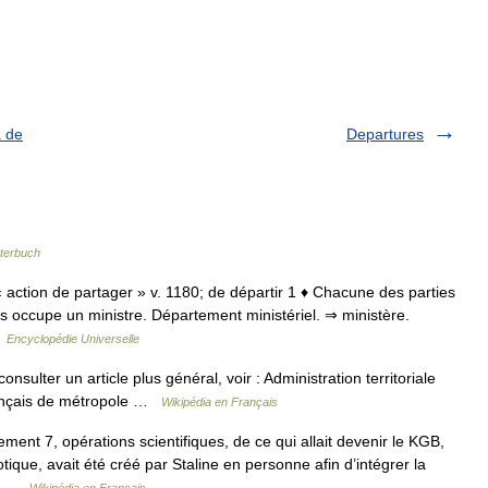
a de
Departures
terbuch
« action de partager » v. 1180; de départir 1 ♦ Chacune des parties
t s occupe un ministre. Département ministériel. ⇒ ministère.
…
Encyclopédie Universelle
ulter un article plus général, voir : Administration territoriale
rançais de métropole …
Wikipédia en Français
nt 7, opérations scientifiques, de ce qui allait devenir le KGB,
ique, avait été créé par Staline en personne afin d’intégrer la
e… …