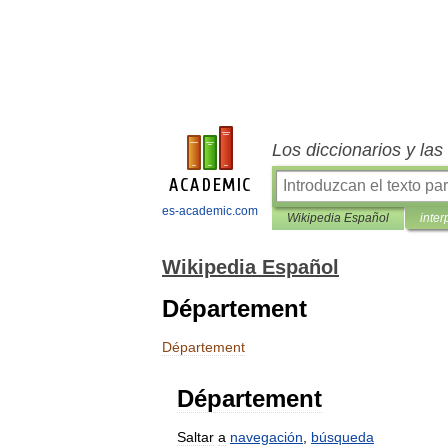
Los diccionarios y la
es-academic.com
Wikipedia Español
inter
Wikipedia Español
Département
Département
Département
Saltar
a
navegación
,
búsqueda