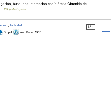
gación, búsqueda Interacción espín órbita Obtenido de
a …
Wikipedia Español
técnico
,
Publicidad
18+
Drupal,
WordPress, MODx.