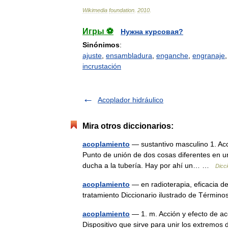
Wikimedia
foundation
.
2010
.
Игры ⚽
Нужна курсовая?
Sinónimos
:
ajuste
,
ensambladura
,
enganche
,
engranaje
incrustación
Acoplador hidráulico
Mira otros diccionarios:
acoplamiento
— sustantivo masculino 1. Acci
Punto de unión de dos cosas diferentes en u
ducha a la tubería. Hay por ahí un… …
Dicc
acoplamiento
— en radioterapia, eficacia de
tratamiento Diccionario ilustrado de Térmi
acoplamiento
— 1. m. Acción y efecto de aco
Dispositivo que sirve para unir los extremo