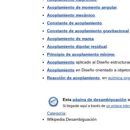
Acoplamiento
de
momento
angular
.
Acoplamiento
mecánico
.
Constante
de
acoplamiento
.
Constante
de
acoplamiento
gravitacional
.
Acoplamiento
de
marea
.
Acoplamiento
dipolar
residual
.
Principio
de
acoplamiento
mínimo
.
Acoplamiento
aplicado
al
Diseño
estructura
Acoplamiento
en
Diseño
orientado
a
objeto
Reacción
de
acoplamiento
,
en
química
org
Esta
página
de
desambiguación
c
Si
llegaste
aquí
a
través
de
un
enlace
inte
Categoría
:
Wikipedia:Desambiguación