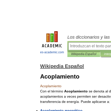
Los diccionarios y la
es-academic.com
Wikipedia Español
inter
Wikipedia Español
Acoplamiento
Acoplamiento
Con
el
término
Acoplamiento
se
denota
al
d
acoplamientos
a
veces
permiten
ser
desacti
transferencia
de
energía
.
Puede
aplicarse
a:
Acoplamiento
magnético
.