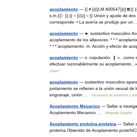
acoplamiento
— {{＃}}{{LM A00547}}{{〓}} {{
s.m.{{》}} {{＜}}1{{＞}} Unión y ajuste de dos c
corresponde: • La avería se produjo por 
acoplamiento
— ► sustantivo masculino Acci
acoplamiento de los altavoces. * * * acoplami
* * * acoplamiento. m. Acción y efecto de 
acoplamiento
— s. copulación. ❙ «...como 
efectuar razonablemente su acoplamiento..
Sohez"
acoplamiento
— sustantivo masculino apare
juntamiento se refieren a la unión sexual de
engranaje, unión …
Diccionario de sinónimos y an
Acoplamiento Mecanico
— Saltar a navega
Acoplamiento Mecanico …
Wikipedia Español
Acoplamiento proteína-proteína
— Saltar a
proteína Obtenido de Acoplamiento pro