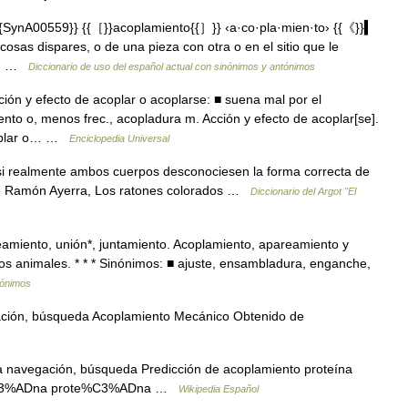
SynA00559}} {{［}}acoplamiento{{］}} ‹a·co·pla·mien·to› {{《}}▍
osas dispares, o de una pieza con otra o en el sitio que le
un… …
Diccionario de uso del español actual con sinónimos y antónimos
ón y efecto de acoplar o acoplarse: ■ suena mal por el
ento o, menos frec., acopladura m. Acción y efecto de acoplar[se].
acoplar o… …
Enciclopedia Universal
si realmente ambos cuerpos desconociesen la forma correcta de
.» Ramón Ayerra, Los ratones colorados …
Diccionario del Argot "El
amiento, unión*, juntamiento. Acoplamiento, apareamiento y
 los animales. * * * Sinónimos: ■ ajuste, ensambladura, enganche,
tónimos
ción, búsqueda Acoplamiento Mecánico Obtenido de
 navegación, búsqueda Predicción de acoplamiento proteína
te%C3%ADna prote%C3%ADna …
Wikipedia Español