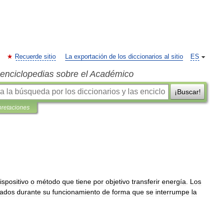
Recuerde sitio
La exportación de los diccionarios al sitio
ES
s enciclopedias sobre el Académico
¡Buscar!
pretaciones
ispositivo
o
método
que
tiene
por
objetivo
transferir
energía
.
Los
vados
durante
su
funcionamiento
de
forma
que
se
interrumpe
la