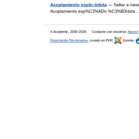
Acoplamiento espín-órbita
— Saltar a nave
Acoplamiento esp%C3%ADn %C3%B3rbit
© Academic, 2000-2026
Contacte con nosotros:
Apoyo 
Exportación Diccionarios
, creado en PHP,
Joomla,