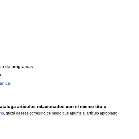
do
de
programas
.
s
.
ánica
.
ataloga
artículos
relacionados
con
el
mismo
título
.
rno
,
quizá
desees
corregirlo
de
modo
que
apunte
al
artículo
apropiado
.