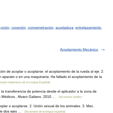
,
unión
,
conexión
,
compenetración
,
acopladura
,
entrelazamiento
,
Acoplamiento Mecánico
ón de acoplar o acoplarse: el acoplamiento de la rueda al eje. 2.
n aparato o en una maquinaria: Ha fallado el acoplamiento de la
ionario Salamanca de la Lengua Española
 la transferencia de potencia desde el aplicador a la zona de
nos Médicos.. Alvaro Galiano. 2010 …
Diccionario médico
plar o acoplarse. 2. Unión sexual de los animales. 3. Mec.
s de dos ejes …
Diccionario de la lengua española